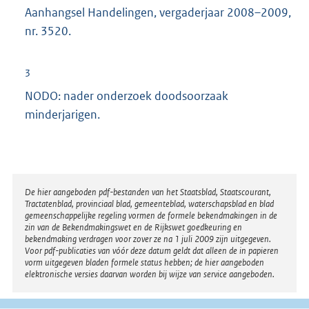
Aanhangsel Handelingen, vergaderjaar 2008–2009,
nr. 3520.
3
NODO: nader onderzoek doodsoorzaak
minderjarigen.
Disclaimer
De hier aangeboden pdf-bestanden van het Staatsblad, Staatscourant,
Tractatenblad, provinciaal blad, gemeenteblad, waterschapsblad en blad
gemeenschappelijke regeling vormen de formele bekendmakingen in de
zin van de Bekendmakingswet en de Rijkswet goedkeuring en
bekendmaking verdragen voor zover ze na 1 juli 2009 zijn uitgegeven.
Voor pdf-publicaties van vóór deze datum geldt dat alleen de in papieren
vorm uitgegeven bladen formele status hebben; de hier aangeboden
elektronische versies daarvan worden bij wijze van service aangeboden.