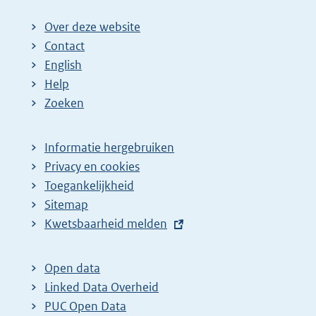
Over deze website
Contact
English
Help
Zoeken
Informatie hergebruiken
Privacy en cookies
Toegankelijkheid
Sitemap
E
Kwetsbaarheid melden
x
t
Open data
e
Linked Data Overheid
r
PUC Open Data