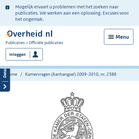
Ter
Mogelijk ervaart u problemen met het zoeken naar
informatie:
publicaties. We werken aan een oplossing. Excuses voor
het ongemak.
Menu
U
Publicaties
Officiële publicaties
bent
Inloggen
nu
hier:
Home
Kamervragen (Aanhangsel) 2009-2010, nr. 2388