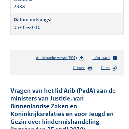
2388
03-05-2010
Authentieke versie (PDF)
b
Informatie
e
Printen
Delen
s
t
a
n
Vragen van het lid Arib (PvdA) aan de
d
ministers van Justitie, van
s
Binnenlandse Zaken en
g
r
Koninkrijksrelaties en voor Jeugd en
o
Gezin over kindermishandeling
o