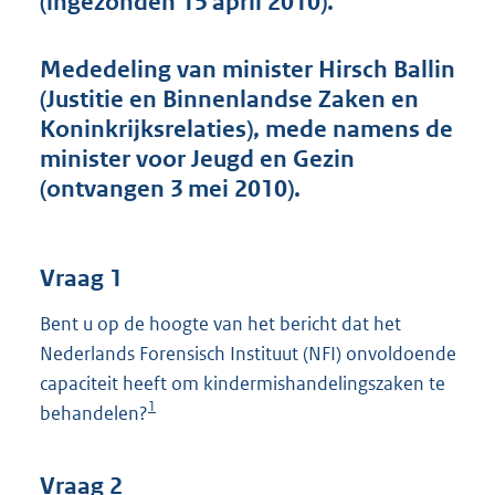
(ingezonden 15 april 2010).
t
t
e
Mededeling van minister Hirsch Ballin
:
(Justitie en Binnenlandse Zaken en
4
3
Koninkrijksrelaties), mede namens de
K
minister voor Jeugd en Gezin
b
(ontvangen 3 mei 2010).
Vraag 1
Bent u op de hoogte van het bericht dat het
Nederlands Forensisch Instituut (NFI) onvoldoende
capaciteit heeft om kindermishandelingszaken te
1
behandelen?
Vraag 2