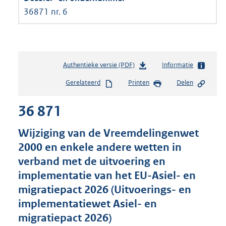
36871 nr. 6
Authentieke versie (PDF)
b
Informatie
e
Gerelateerd
Printen
Delen
s
t
36 871
a
n
d
Wijziging van de Vreemdelingenwet
s
2000 en enkele andere wetten in
g
verband met de uitvoering en
r
o
implementatie van het EU-Asiel- en
o
migratiepact 2026 (Uitvoerings- en
t
implementatiewet Asiel- en
t
e
migratiepact 2026)
: