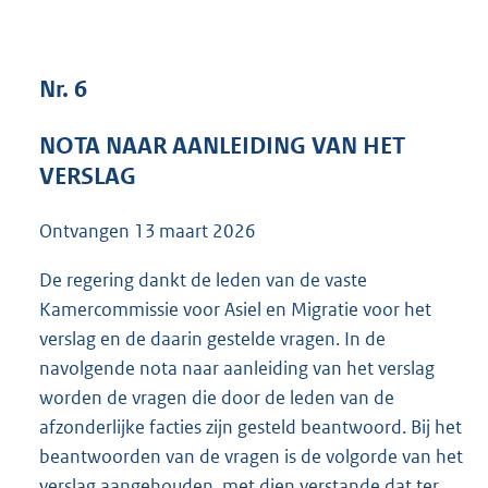
4
4
9
Nr. 6
K
b
NOTA NAAR AANLEIDING VAN HET
VERSLAG
Ontvangen
13 maart 2026
De regering dankt de leden van de vaste
Kamercommissie voor Asiel en Migratie voor het
verslag en de daarin gestelde vragen. In de
navolgende nota naar aanleiding van het verslag
worden de vragen die door de leden van de
afzonderlijke facties zijn gesteld beantwoord. Bij het
beantwoorden van de vragen is de volgorde van het
verslag aangehouden, met dien verstande dat ter