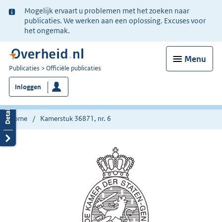
Ter
Mogelijk ervaart u problemen met het zoeken naar
informatie:
publicaties. We werken aan een oplossing. Excuses voor
het ongemak.
Menu
U
Publicaties
Officiële publicaties
bent
Inloggen
nu
hier:
Home
Kamerstuk 36871, nr. 6