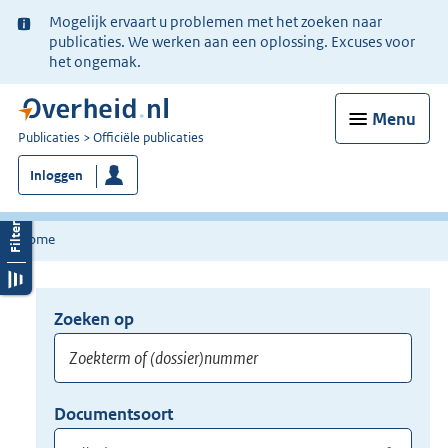
Ter
Mogelijk ervaart u problemen met het zoeken naar
informatie:
publicaties. We werken aan een oplossing. Excuses voor
het ongemak.
Menu
U
Publicaties
Officiële publicaties
bent
Inloggen
nu
hier:
Home
Zoeken op
Opnieuw
zoeken:
Zoekterm
Vul
Documentsoort
of
hier
Gebruik