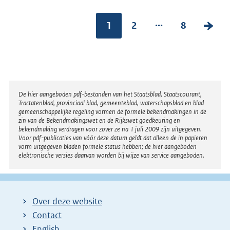
...
1
2
8
V
o
l
g
e
Disclaimer
De hier aangeboden pdf-bestanden van het Staatsblad, Staatscourant,
n
Tractatenblad, provinciaal blad, gemeenteblad, waterschapsblad en blad
gemeenschappelijke regeling vormen de formele bekendmakingen in de
d
zin van de Bekendmakingswet en de Rijkswet goedkeuring en
bekendmaking verdragen voor zover ze na 1 juli 2009 zijn uitgegeven.
e
Voor pdf-publicaties van vóór deze datum geldt dat alleen de in papieren
vorm uitgegeven bladen formele status hebben; de hier aangeboden
p
elektronische versies daarvan worden bij wijze van service aangeboden.
a
g
i
Over deze website
n
Contact
a
English