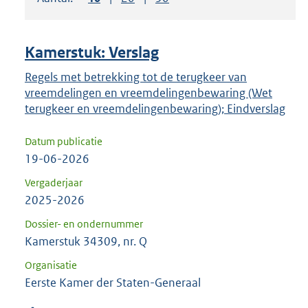
om
ENTER
om
Kamerstuk: Verslag
uw
keuze
Regels met betrekking tot de terugkeer van
vreemdelingen en vreemdelingenbewaring (Wet
te
terugkeer en vreemdelingenbewaring); Eindverslag
bevestigen.
Datum publicatie
19-06-2026
Vergaderjaar
2025-2026
Dossier- en ondernummer
Kamerstuk 34309, nr. Q
Organisatie
Eerste Kamer der Staten-Generaal