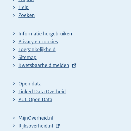
Help
Zoeken
Informatie hergebruiken
Privacy en cookies
Toegankelijkheid
Sitemap
E
Kwetsbaarheid melden
x
t
Open data
e
Linked Data Overheid
r
PUC Open Data
n
e
MijnOverheid.nl
l
E
Rijksoverheid.nl
i