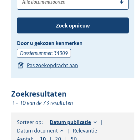
(dossier)nummer
uw
de
zoekterm
TAB
of
toets,
Zoek opnieuw
(dossier)nummer
of
in
de
Door u gekozen kenmerken
pijl
Dossiernummer: 34309
beneden
Pas zoekopdracht aan
toets
om
toegang
te
Zoekresultaten
krijgen
1 - 10 van de 73 resultaten
tot
de
Sorteer op:
Sorteer op:
Datum publicatie
suggesties.
Sorteer op:
Datum document
Sorteer op:
Relevantie
Druk
Aantal:
Toon
10
resultaten per pagina
Toon
20
resultaten per pagina
Toon
50
resultaten per pagina