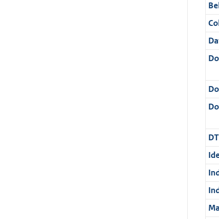
Be
Col
Da
Do
Do
Dos
DT
Ide
In
In
Ma