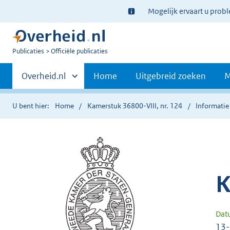
Ter
Mogelijk ervaart u prob
informatie:
U
Publicaties
Officiële publicaties
bent
Primaire
nu
Andere
Overheid.nl
Home
Uitgebreid zoeken
M
hier:
sites
navigatie
binnen
U bent hier:
Home
Kamerstuk 36800-VIII, nr. 124
Informatie
K
Dat
13-