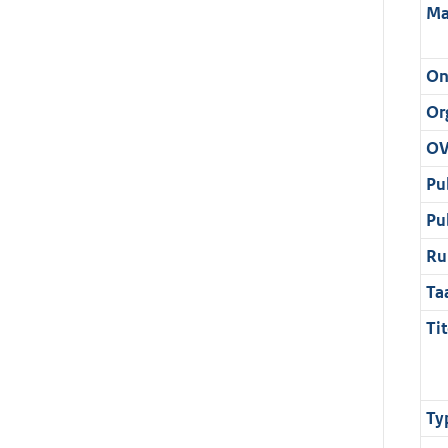
Ma
On
Or
OV
Pu
Pu
Ru
Ta
Tit
Ty