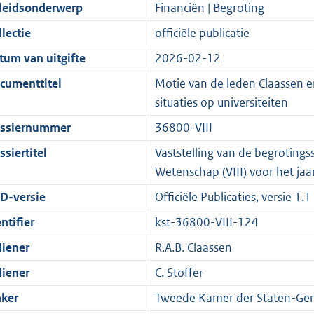
t
a
c
i
:
e
t
t
leidsonderwerp
Financiën | Begroting
d
n
i
t
a
c
3
:
e
t
lectie
officiële publicatie
s
d
e
i
t
a
6
7
:
e
g
s
i
e
i
t
K
K
5
:
tum van uitgifte
2026-02-12
r
g
n
i
e
i
b
b
K
6
cumenttitel
Motie van de leden Claassen e
o
r
f
n
i
e
b
K
situaties op universiteiten
o
o
o
f
n
i
b
ssiernummer
36800-VIII
t
o
r
o
f
n
t
t
m
r
o
f
siertitel
Vaststelling van de begrotings
e
t
a
m
r
o
Wetenschap (VIII) voor het ja
:
e
a
a
m
r
D-versie
Officiële Publicaties, versie 1.1
2
:
t
a
a
m
ntifier
kst-36800-VIII-124
K
2
t
a
a
b
K
t
a
diener
R.A.B. Claassen
b
t
diener
C. Stoffer
ker
Tweede Kamer der Staten-Gen