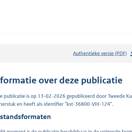
Authentieke versie (PDF)
b
e
s
t
nformatie over deze publicatie
a
n
e publicatie is op 13-02-2026 gepubliceerd door Tweede Kam
d
erstuk en heeft als identifier "kst-36800-VIII-124".
s
standsformaten
g
r
dit moment is de publicatie beschikbaar in de volgende for