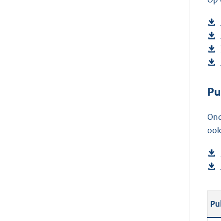
Pu
Ond
ook
Pu