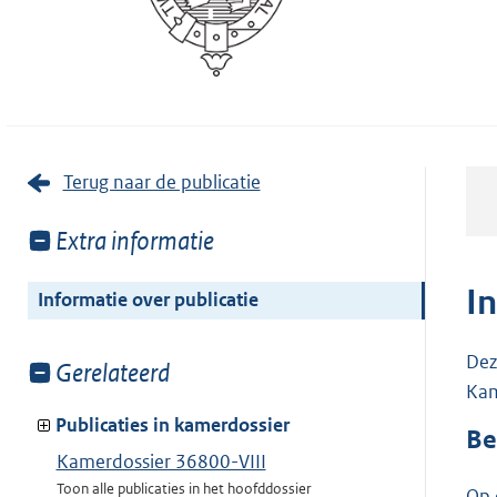
Terug naar de publicatie
Toon
Extra informatie
meer
van:
I
Informatie over publicatie
Dez
Toon
Gerelateerd
Kam
meer
van:
Publicaties in kamerdossier
Be
Kamerdossier 36800-VIII
Toon alle publicaties in het hoofddossier
Op 