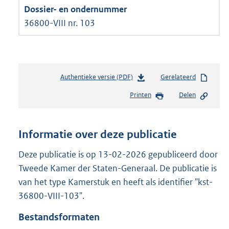
36800-VIII nr. 103
Authentieke versie (PDF)
b
Gerelateerd
e
Printen
Delen
s
t
a
n
Informatie over deze publicatie
d
s
Deze publicatie is op 13-02-2026 gepubliceerd door
g
Tweede Kamer der Staten-Generaal. De publicatie is
r
van het type Kamerstuk en heeft als identifier "kst-
o
36800-VIII-103".
o
t
Bestandsformaten
t
e