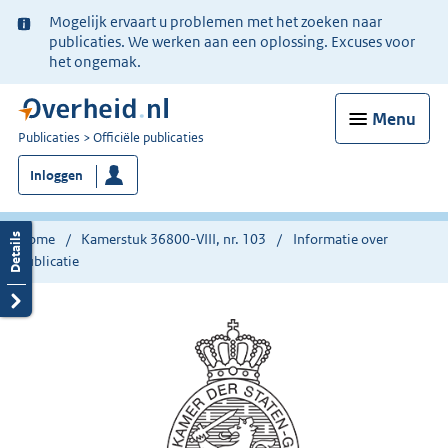
Ter
Mogelijk ervaart u problemen met het zoeken naar
informatie:
publicaties. We werken aan een oplossing. Excuses voor
het ongemak.
Menu
U
Publicaties
Officiële publicaties
bent
Inloggen
nu
hier:
Home
Kamerstuk 36800-VIII, nr. 103
Informatie over
publicatie