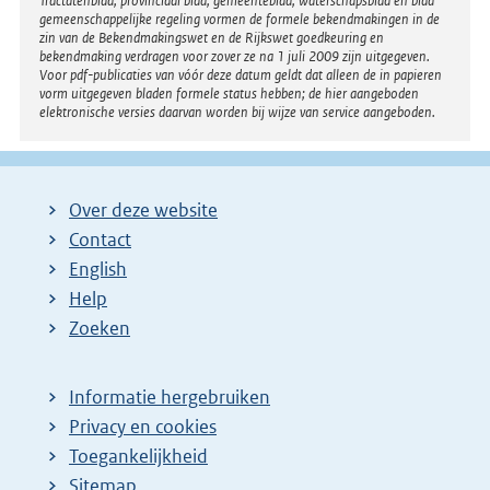
Tractatenblad, provinciaal blad, gemeenteblad, waterschapsblad en blad
gemeenschappelijke regeling vormen de formele bekendmakingen in de
zin van de Bekendmakingswet en de Rijkswet goedkeuring en
bekendmaking verdragen voor zover ze na 1 juli 2009 zijn uitgegeven.
Voor pdf-publicaties van vóór deze datum geldt dat alleen de in papieren
vorm uitgegeven bladen formele status hebben; de hier aangeboden
elektronische versies daarvan worden bij wijze van service aangeboden.
Over deze website
Contact
English
Help
Zoeken
Informatie hergebruiken
Privacy en cookies
Toegankelijkheid
Sitemap