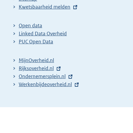
E
Kwetsbaarheid melden
x
t
Open data
e
Linked Data Overheid
r
PUC Open Data
n
e
MijnOverheid.nl
l
E
Rijksoverheid.nl
i
x
E
Ondernemersplein.nl
n
t
x
E
Werkenbijdeoverheid.nl
k
e
t
x
:
r
e
t
n
r
e
e
n
r
l
e
n
i
l
e