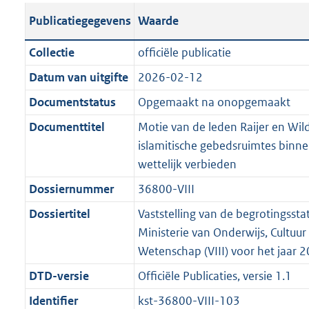
t
s
a
c
i
l
e
t
t
o
Publicatiegegevens
Waarde
a
t
t
a
c
i
:
e
t
t
n
a
i
t
a
c
3
:
e
t
Collectie
officiële publicatie
d
n
e
i
t
a
6
7
:
e
Datum van uitgifte
2026-02-12
s
d
i
e
i
t
K
K
5
:
g
s
Documentstatus
Opgemaakt na onopgemaakt
n
i
e
i
b
b
K
5
r
g
f
n
i
e
b
K
Documenttitel
Motie van de leden Raijer en Wil
o
r
o
f
n
i
b
islamitische gebedsruimtes binne
o
o
r
o
f
n
wettelijk verbieden
t
o
m
r
o
f
Dossiernummer
36800-VIII
t
t
a
m
r
o
e
t
Dossiertitel
Vaststelling van de begrotingssta
a
a
m
r
:
e
Ministerie van Onderwijs, Cultuur
t
a
a
m
2
:
Wetenschap (VIII) voor het jaar 
t
a
a
K
2
t
a
DTD-versie
Officiële Publicaties, versie 1.1
b
K
t
Identifier
kst-36800-VIII-103
b