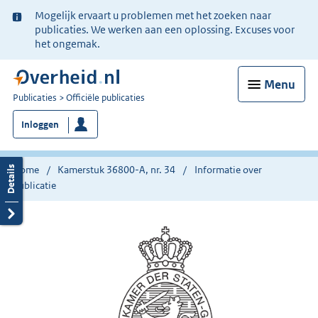
Ter
Mogelijk ervaart u problemen met het zoeken naar
informatie:
publicaties. We werken aan een oplossing. Excuses voor
het ongemak.
Menu
U
Publicaties
Officiële publicaties
bent
Inloggen
nu
hier:
Home
Kamerstuk 36800-A, nr. 34
Informatie over
publicatie