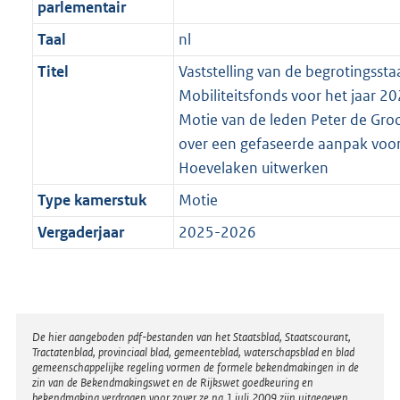
parlementair
Taal
nl
Titel
Vaststelling van de begrotingssta
Mobiliteitsfonds voor het jaar 20
Motie van de leden Peter de Groo
over een gefaseerde aanpak voo
Hoevelaken uitwerken
Type kamerstuk
Motie
Vergaderjaar
2025-2026
Disclaimer
De hier aangeboden pdf-bestanden van het Staatsblad, Staatscourant,
Tractatenblad, provinciaal blad, gemeenteblad, waterschapsblad en blad
gemeenschappelijke regeling vormen de formele bekendmakingen in de
zin van de Bekendmakingswet en de Rijkswet goedkeuring en
bekendmaking verdragen voor zover ze na 1 juli 2009 zijn uitgegeven.