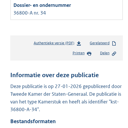
36800-A nr. 34
Authentieke versie (PDF)
b
Gerelateerd
e
Printen
Delen
s
t
a
n
Informatie over deze publicatie
d
s
Deze publicatie is op 27-01-2026 gepubliceerd door
g
Tweede Kamer der Staten-Generaal. De publicatie is
r
van het type Kamerstuk en heeft als identifier "kst-
o
36800-A-34".
o
t
Bestandsformaten
t
e