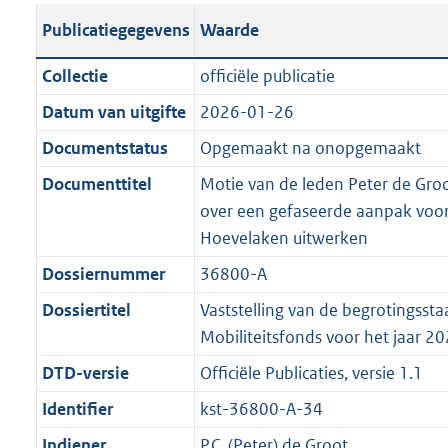
t
s
a
c
i
l
e
t
t
o
Publicatiegegevens
Waarde
a
t
t
a
c
i
:
e
t
t
n
a
i
t
a
c
3
:
e
t
Collectie
officiële publicatie
d
n
e
i
t
a
6
7
:
e
Datum van uitgifte
2026-01-26
s
d
i
e
i
t
K
K
5
:
g
s
Documentstatus
Opgemaakt na onopgemaakt
n
i
e
i
b
b
K
5
r
g
f
n
i
e
b
K
Documenttitel
Motie van de leden Peter de Groo
o
r
o
f
n
i
b
over een gefaseerde aanpak voo
o
o
r
o
f
n
Hoevelaken uitwerken
t
o
m
r
o
f
Dossiernummer
36800-A
t
t
a
m
r
o
e
t
Dossiertitel
Vaststelling van de begrotingssta
a
a
m
r
:
e
Mobiliteitsfonds voor het jaar 2
t
a
a
m
2
:
t
a
a
DTD-versie
Officiële Publicaties, versie 1.1
K
2
t
a
Identifier
kst-36800-A-34
b
K
t
b
Indiener
P.C. (Peter) de Groot