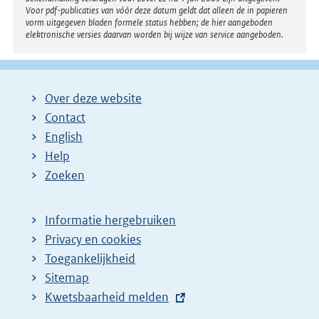
Voor pdf-publicaties van vóór deze datum geldt dat alleen de in papieren
vorm uitgegeven bladen formele status hebben; de hier aangeboden
elektronische versies daarvan worden bij wijze van service aangeboden.
Over deze website
Contact
English
Help
Zoeken
Informatie hergebruiken
Privacy en cookies
Toegankelijkheid
Sitemap
E
Kwetsbaarheid melden
x