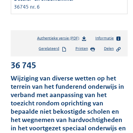
36745 nr. 6
Authentieke versie (PDF)
b
Informatie
e
Gerelateerd
Printen
Delen
s
t
36 745
a
n
d
Wijziging van diverse wetten op het
s
terrein van het funderend onderwijs in
g
verband met aanpassing van het
r
o
toezicht rondom oprichting van
o
bepaalde niet bekostigde scholen en
t
het wegnemen van hardvochtigheden
t
e
in het voortgezet speciaal onderwijs en
: