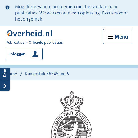
Ter
Mogelijk ervaart u problemen met het zoeken naar
informatie:
publicaties. We werken aan een oplossing. Excuses voor
het ongemak.
Menu
U
Publicaties
Officiële publicaties
bent
Inloggen
nu
hier:
Home
Kamerstuk 36745, nr. 6