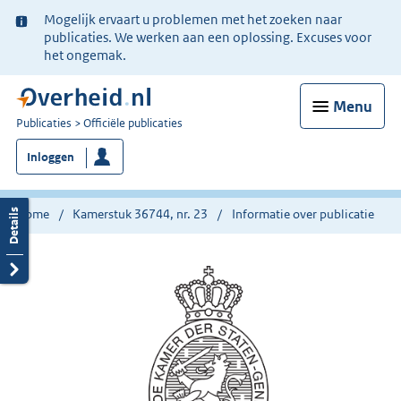
Ter
Mogelijk ervaart u problemen met het zoeken naar
informatie:
publicaties. We werken aan een oplossing. Excuses voor
het ongemak.
Menu
U
Publicaties
Officiële publicaties
bent
Inloggen
nu
hier:
Home
Kamerstuk 36744, nr. 23
Informatie over publicatie