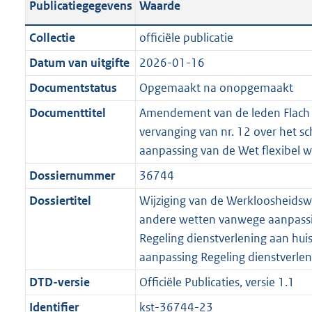
Publicatiegegevens
Waarde
a
t
t
a
c
i
:
e
t
t
n
a
i
t
a
c
3
:
e
t
Collectie
officiële publicatie
d
n
e
i
t
a
7
7
:
e
Datum van uitgifte
2026-01-16
s
d
i
e
i
t
K
K
3
:
g
s
Documentstatus
Opgemaakt na onopgemaakt
n
i
e
i
b
b
K
6
r
g
f
n
i
e
b
K
Documenttitel
Amendement van de leden Flach 
o
r
o
f
n
i
b
vervanging van nr. 12 over het s
o
o
r
o
f
n
aanpassing van de Wet flexibel 
t
o
m
r
o
f
Dossiernummer
36744
t
t
a
m
r
o
e
t
Dossiertitel
Wijziging van de Werkloosheidsw
a
a
m
r
:
e
andere wetten vanwege aanpassi
t
a
a
m
3
:
Regeling dienstverlening aan hui
t
a
a
K
3
aanpassing Regeling dienstverlen
t
a
b
K
t
DTD-versie
Officiële Publicaties, versie 1.1
b
Identifier
kst-36744-23