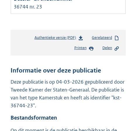
36744 nr. 23
Authentieke versie (PDF)
b
Gerelateerd
e
Printen
Delen
s
t
a
n
Informatie over deze publicatie
d
s
Deze publicatie is op 04-03-2026 gepubliceerd door
g
Tweede Kamer der Staten-Generaal. De publicatie is
r
van het type Kamerstuk en heeft als identifier "kst-
o
36744-23".
o
t
Bestandsformaten
t
e
Op dit moment is de publicatie beschikbaar in de
: