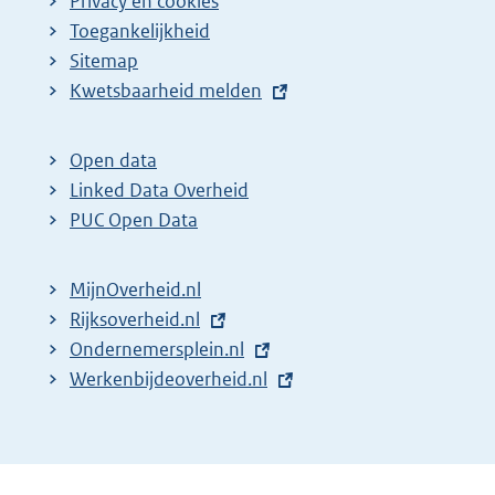
Privacy en cookies
Toegankelijkheid
Sitemap
E
Kwetsbaarheid melden
x
t
Open data
e
Linked Data Overheid
r
PUC Open Data
n
e
MijnOverheid.nl
l
E
Rijksoverheid.nl
i
x
E
Ondernemersplein.nl
n
t
x
E
Werkenbijdeoverheid.nl
k
e
t
x
:
r
e
t
n
r
e