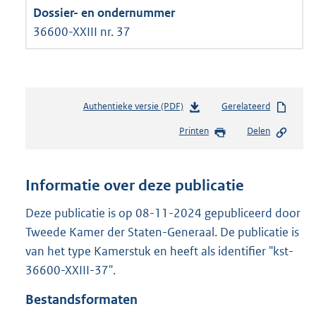
36600-XXIII nr. 37
Authentieke versie (PDF)
b
Gerelateerd
e
Printen
Delen
s
t
a
n
Informatie over deze publicatie
d
s
Deze publicatie is op 08-11-2024 gepubliceerd door
g
Tweede Kamer der Staten-Generaal. De publicatie is
r
van het type Kamerstuk en heeft als identifier "kst-
o
36600-XXIII-37".
o
t
Bestandsformaten
t
e