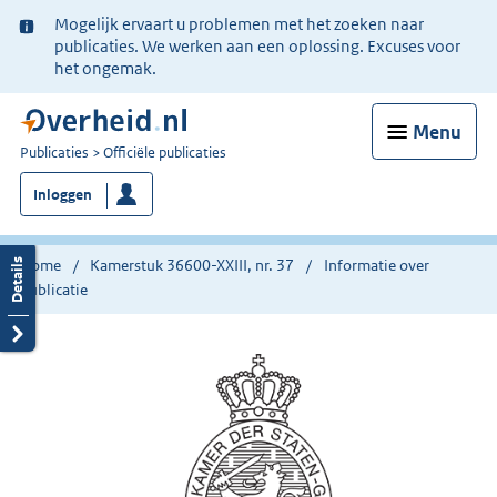
Ter
Mogelijk ervaart u problemen met het zoeken naar
informatie:
publicaties. We werken aan een oplossing. Excuses voor
het ongemak.
Menu
U
Publicaties
Officiële publicaties
bent
Inloggen
nu
hier:
Home
Kamerstuk 36600-XXIII, nr. 37
Informatie over
publicatie