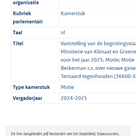
organisatie
Rubriek
Kamerstuk
parlementair
Taal
nl
Titel
Vaststelling van de begrotingssta
Ministerie van Klimaat en Groene 
voor het jaar 2025; Motie; Motie 
Beckerman c.s. over nieuwe gasw
Ternaard tegenhouden (36600-XX
Type kamerstuk
Motie
Vergaderjaar
2024-2025
Disclaimer
De hier aangeboden pdf-bestanden van het Staatsblad, Staatscourant,