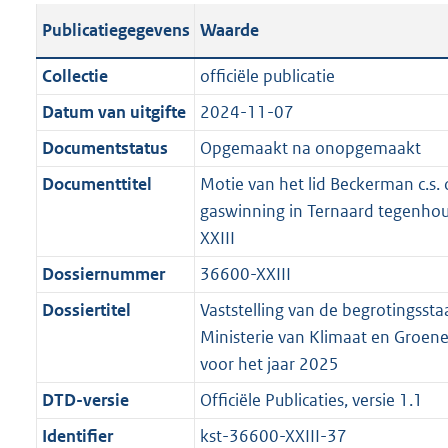
t
s
a
c
i
l
e
t
t
o
Publicatiegegevens
Waarde
a
t
t
a
c
i
:
e
t
t
n
a
i
t
a
c
3
:
e
t
Collectie
officiële publicatie
d
n
e
i
t
a
6
6
:
e
Datum van uitgifte
2024-11-07
s
d
i
e
i
t
K
K
2
:
g
s
Documentstatus
Opgemaakt na onopgemaakt
n
i
e
i
b
b
K
5
r
g
f
n
i
e
b
K
Documenttitel
Motie van het lid Beckerman c.s.
o
r
o
f
n
i
b
gaswinning in Ternaard tegenho
o
o
r
o
f
n
XXIII
t
o
m
r
o
f
Dossiernummer
36600-XXIII
t
t
a
m
r
o
e
t
Dossiertitel
Vaststelling van de begrotingssta
a
a
m
r
:
e
Ministerie van Klimaat en Groene 
t
a
a
m
2
:
voor het jaar 2025
t
a
a
K
2
t
a
DTD-versie
Officiële Publicaties, versie 1.1
b
K
t
Identifier
kst-36600-XXIII-37
b