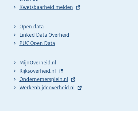
E
Kwetsbaarheid melden
x
t
Open data
e
Linked Data Overheid
r
PUC Open Data
n
e
MijnOverheid.nl
l
E
Rijksoverheid.nl
i
x
E
Ondernemersplein.nl
n
t
x
E
Werkenbijdeoverheid.nl
k
e
t
x
:
r
e
t
n
r
e
e
n
r
l
e
n
i
l
e