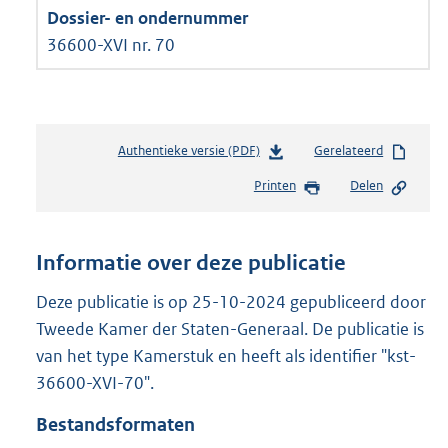
36600-XVI nr. 70
Authentieke versie (PDF)
b
Gerelateerd
e
Printen
Delen
s
t
a
n
Informatie over deze publicatie
d
s
Deze publicatie is op 25-10-2024 gepubliceerd door
g
Tweede Kamer der Staten-Generaal. De publicatie is
r
van het type Kamerstuk en heeft als identifier "kst-
o
36600-XVI-70".
o
t
Bestandsformaten
t
e