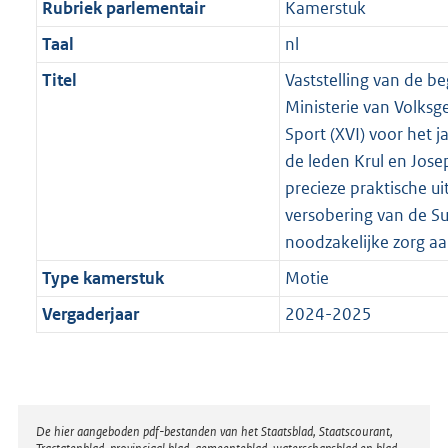
Rubriek parlementair
Kamerstuk
Taal
nl
Titel
Vaststelling van de b
Ministerie van Volksg
Sport (XVI) voor het 
de leden Krul en Jose
precieze praktische u
versobering van de Su
noodzakelijke zorg a
Type kamerstuk
Motie
Vergaderjaar
2024-2025
Disclaimer
De hier aangeboden pdf-bestanden van het Staatsblad, Staatscourant,