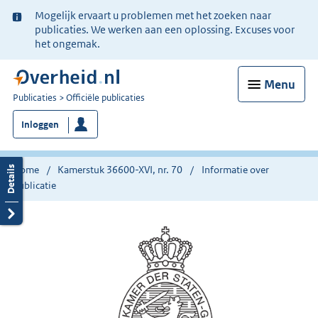
Ter
Mogelijk ervaart u problemen met het zoeken naar
informatie:
publicaties. We werken aan een oplossing. Excuses voor
het ongemak.
Menu
U
Publicaties
Officiële publicaties
bent
Inloggen
nu
hier:
Home
Kamerstuk 36600-XVI, nr. 70
Informatie over
publicatie