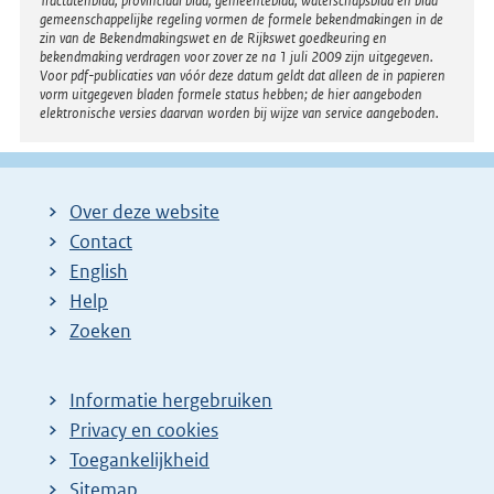
Tractatenblad, provinciaal blad, gemeenteblad, waterschapsblad en blad
gemeenschappelijke regeling vormen de formele bekendmakingen in de
zin van de Bekendmakingswet en de Rijkswet goedkeuring en
bekendmaking verdragen voor zover ze na 1 juli 2009 zijn uitgegeven.
Voor pdf-publicaties van vóór deze datum geldt dat alleen de in papieren
vorm uitgegeven bladen formele status hebben; de hier aangeboden
elektronische versies daarvan worden bij wijze van service aangeboden.
Over deze website
Contact
English
Help
Zoeken
Informatie hergebruiken
Privacy en cookies
Toegankelijkheid
Sitemap