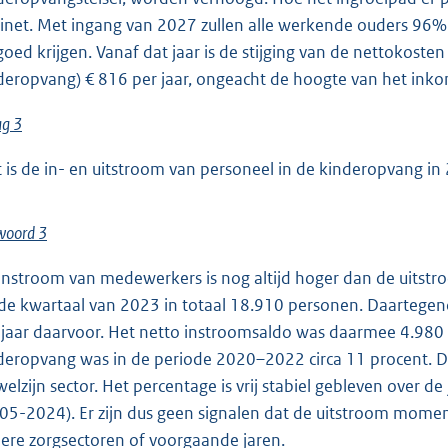
inet. Met ingang van 2027 zullen alle werkende ouders 96
goed krijgen. Vanaf dat jaar is de stijging van de nettokost
deropvang) € 816 per jaar, ongeacht de hoogte van het ink
ag 3
 is de in- en uitstroom van personeel in de kinderopvang in
woord 3
instroom van medewerkers is nog altijd hoger dan de uitstr
de kwartaal van 2023 in totaal 18.910 personen. Daartegen
 jaar daarvoor. Het netto instroomsaldo was daarmee 4.98
deropvang was in de periode 2020–2022 circa 11 procent. Dit 
welzijn sector. Het percentage is vrij stabiel gebleven over 
05-2024). Er zijn dus geen signalen dat de uitstroom momen
ere zorgsectoren of voorgaande jaren.