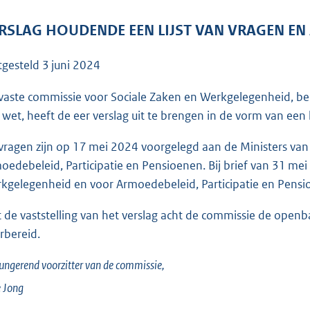
o
o
RSLAG HOUDENDE EEN LIJST VAN VRAGEN 
t
t
tgesteld
3 juni 2024
e
:
vaste commissie voor Sociale Zaken en Werkgelegenheid, be
2
 wet, heeft de eer verslag uit te brengen in de vorm van ee
7
vragen zijn op 17 mei 2024 voorgelegd aan de Ministers va
6
oedebeleid, Participatie en Pensioenen. Bij brief van 31 mei
K
kgelegenheid en voor Armoedebeleid, Participatie en Pens
b
 de vaststelling van het verslag acht de commissie de open
rbereid.
ungerend voorzitter van de commissie,
e
Jong