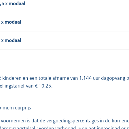
,5 x modaal
 x modaal
 x modaal
 2 kinderen en een totale afname van 1.144 uur dagopvang p
ellingstarief van € 10,25.
imum uurprijs
 voornemen is dat de vergoedingspercentages in de komende
deropvangstelsel, worden verhoogd. Hoe het ingroeipad er pre