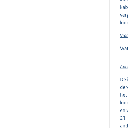
kab
ver
kin
Vra
Wat
Ant
De 
der
het
kin
en 
21-
and