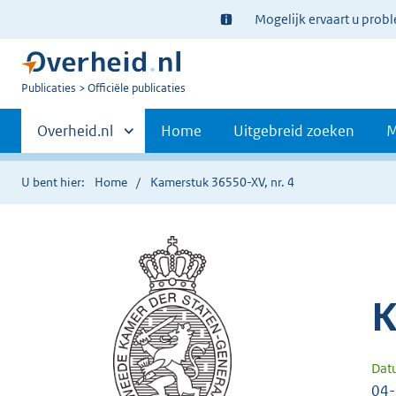
Ter
Mogelijk ervaart u prob
informatie:
U
Publicaties
Officiële publicaties
bent
Primaire
nu
Andere
Overheid.nl
Home
Uitgebreid zoeken
M
hier:
sites
navigatie
binnen
U bent hier:
Home
Kamerstuk 36550-XV, nr. 4
K
Dat
04-