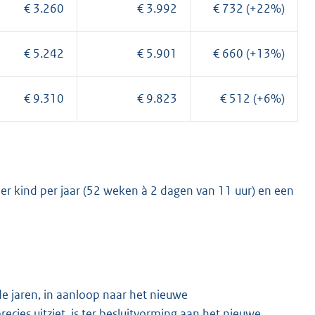
€ 3.260
€ 3.992
€ 732 (+22%)
€ 5.242
€ 5.901
€ 660 (+13%)
€ 9.310
€ 9.823
€ 512 (+6%)
er kind per jaar (52 weken à 2 dagen van 11 uur) en een
 jaren, in aanloop naar het nieuwe
cies uitziet, is ter besluitvorming aan het nieuwe