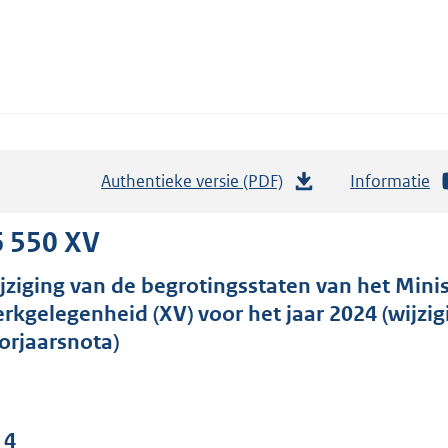
Authentieke versie (PDF)
b
Informatie
e
s
6 550 XV
t
jziging van de begrotingsstaten van het Minis
a
rkgelegenheid (XV) voor het jaar 2024 (wijz
n
orjaarsnota)
d
s
g
r
 4