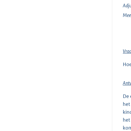
Adju
Mee
Vra
Hoe
Ant
De 
het
kin
het
kom