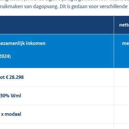
ruikmaken van dagopvang. Dit is gedaan voor verschillende
nett
ezamenlijk inkomen
me
2024)
ot € 28.298
130% Wml
 x modaal