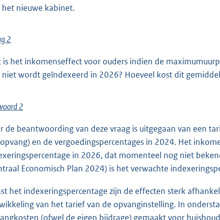
 het nieuwe kabinet.
ag 2
 is het inkomenseffect voor ouders indien de maximumuurpr
r niet wordt geïndexeerd in 2026? Hoeveel kost dit gemidde
woord 2
r de beantwoording van deze vraag is uitgegaan van een tar
opvang) en de vergoedingspercentages in 2024. Het inkomens
exeringspercentage in 2026, dat momenteel nog niet bekend
ntraal Economisch Plan 2024) is het verwachte indexerings
st het indexeringspercentage zijn de effecten sterk afhanke
wikkeling van het tarief van de opvanginstelling. In ondersta
angkosten (ofwel de eigen bijdrage) gemaakt voor huishou