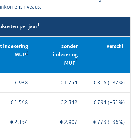
 inkomensniveaus.
1
okosten per jaar
t indexering
zonder
verschil
2
MUP
indexering
2
MUP
€ 938
€ 1.754
€ 816 (+87%)
€ 1.548
€ 2.342
€ 794 (+51%)
€ 2.134
€ 2.907
€ 773 (+36%)