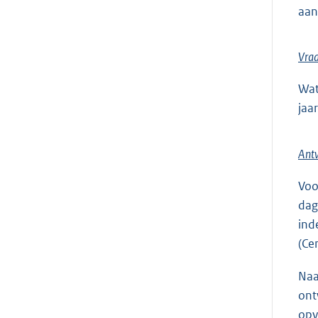
aan
Vra
Wat
jaa
Ant
Voo
dag
ind
(Ce
Naa
ont
opv