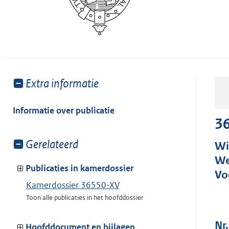
Toon
Extra informatie
meer
van:
Informatie over publicatie
3
Toon
Gerelateerd
Wi
meer
We
van:
Publicaties in kamerdossier
Vo
Kamerdossier 36550-XV
Toon alle publicaties in het hoofddossier
Nr.
Hoofddocument en bijlagen