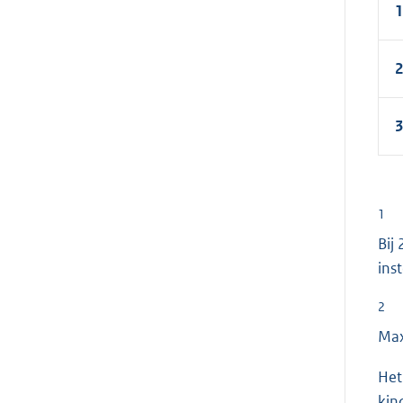
1
2
3
1
Bij
inst
2
Max
Het
kin