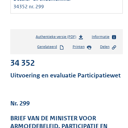
34352 nr. 299
Authentieke versie (PDF)
b
Informatie
e
Gerelateerd
Printen
Delen
s
t
34 352
a
n
d
Uitvoering en evaluatie Participatiewet
s
g
r
o
Nr. 299
o
t
t
BRIEF VAN DE MINISTER VOOR
e
ARMOEDEBELEID, PARTICIPATIE EN
: