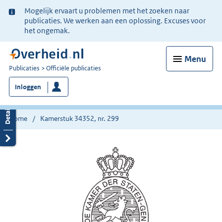
Ter
Mogelijk ervaart u problemen met het zoeken naar
informatie:
publicaties. We werken aan een oplossing. Excuses voor
het ongemak.
Menu
U
Publicaties
Officiële publicaties
bent
Inloggen
nu
hier:
Home
Kamerstuk 34352, nr. 299