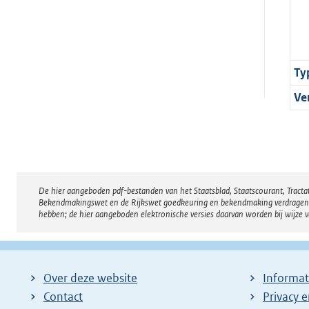
Ty
Ve
De hier aangeboden pdf-bestanden van het Staatsblad, Staatscourant, Tract
Disclaimer
Bekendmakingswet en de Rijkswet goedkeuring en bekendmaking verdragen voor
hebben; de hier aangeboden elektronische versies daarvan worden bij wijze 
Over deze website
Informat
Contact
Privacy 