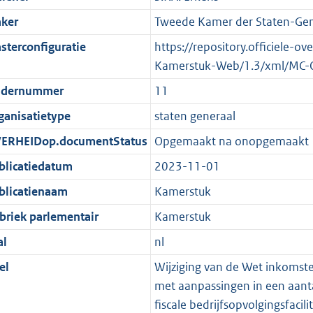
ker
Tweede Kamer der Staten-Gen
sterconfiguratie
https://repository.officiele-o
Kamerstuk-Web/1.3/xml/MC-
dernummer
11
ganisatietype
staten generaal
ERHEIDop.documentStatus
Opgemaakt na onopgemaakt
blicatiedatum
2023-11-01
blicatienaam
Kamerstuk
briek parlementair
Kamerstuk
al
nl
el
Wijziging van de Wet inkomst
met aanpassingen in een aantal
fiscale bedrijfsopvolgingsfac