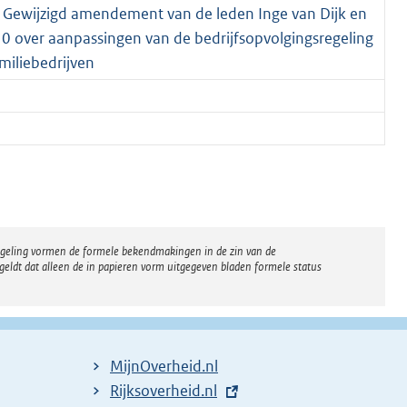
; Gewijzigd amendement van de leden Inge van Dijk en
 10 over aanpassingen van de bedrijfsopvolgingsregeling
miliebedrijven
regeling vormen de formele bekendmakingen in de zin van de
eldt dat alleen de in papieren vorm uitgegeven bladen formele status
MijnOverheid.nl
E
Rijksoverheid.nl