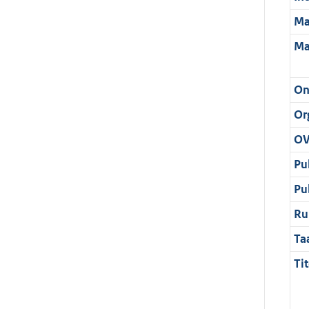
Ma
Ma
On
Or
OV
Pu
Pu
Ru
Ta
Tit