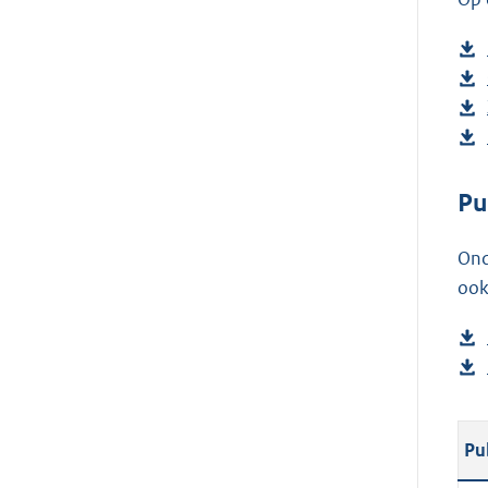
Pu
Ond
ook
Pu