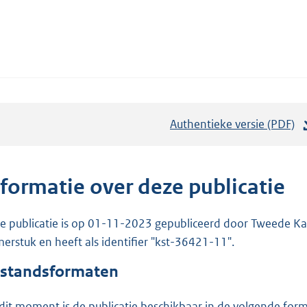
Authentieke versie (PDF)
b
e
s
t
nformatie over deze publicatie
a
n
e publicatie is op 01-11-2023 gepubliceerd door Tweede Kam
d
erstuk en heeft als identifier "kst-36421-11".
s
standsformaten
g
r
dit moment is de publicatie beschikbaar in de volgende for