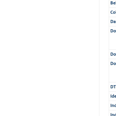
Be
Col
Da
Do
Do
Dos
DT
Ide
In
In