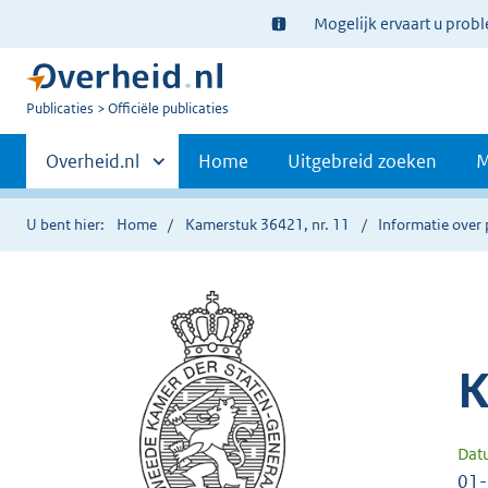
Ter
Mogelijk ervaart u prob
informatie:
U
Publicaties
Officiële publicaties
bent
Primaire
nu
Andere
Overheid.nl
Home
Uitgebreid zoeken
M
hier:
sites
navigatie
binnen
U bent hier:
Home
Kamerstuk 36421, nr. 11
Informatie over 
K
Dat
01-