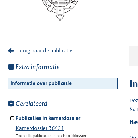
Terug naar de publicatie
Toon
Extra informatie
meer
van:
I
Informatie over publicatie
Dez
Toon
Gerelateerd
Kam
meer
van:
Publicaties in kamerdossier
Be
Kamerdossier 36421
Toon alle publicaties in het hoofddossier
Op 