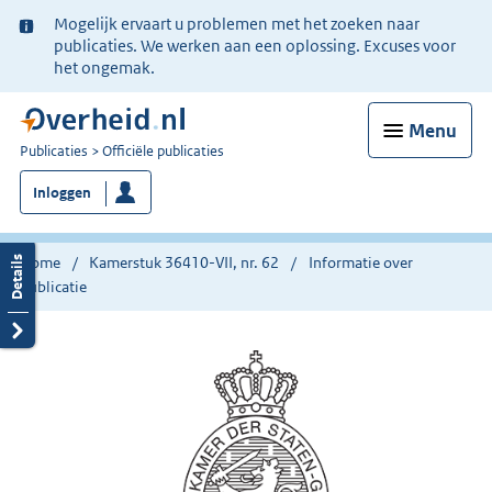
Ter
Mogelijk ervaart u problemen met het zoeken naar
informatie:
publicaties. We werken aan een oplossing. Excuses voor
het ongemak.
Menu
U
Publicaties
Officiële publicaties
bent
Inloggen
nu
hier:
Home
Kamerstuk 36410-VII, nr. 62
Informatie over
publicatie