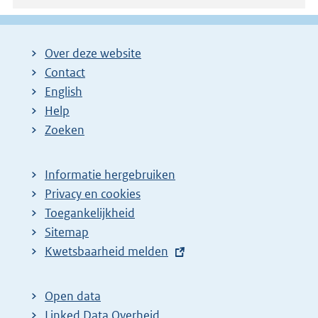
Over deze website
Contact
English
Help
Zoeken
Informatie hergebruiken
Privacy en cookies
Toegankelijkheid
Sitemap
E
Kwetsbaarheid melden
x
t
Open data
e
Linked Data Overheid