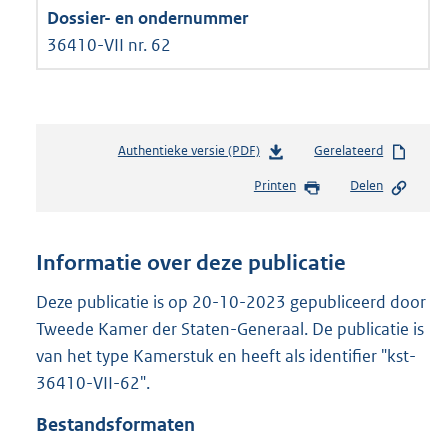
36410-VII nr. 62
Authentieke versie (PDF)
b
Gerelateerd
e
Printen
Delen
s
t
a
n
Informatie over deze publicatie
d
s
Deze publicatie is op 20-10-2023 gepubliceerd door
g
Tweede Kamer der Staten-Generaal. De publicatie is
r
van het type Kamerstuk en heeft als identifier "kst-
o
36410-VII-62".
o
t
Bestandsformaten
t
e