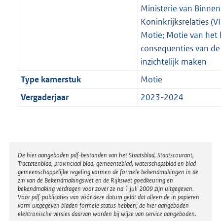
Ministerie van Binne
Koninkrijksrelaties (VI
Motie; Motie van het l
consequenties van de 
inzichtelijk maken
Type kamerstuk
Motie
Vergaderjaar
2023-2024
Disclaimer
De hier aangeboden pdf-bestanden van het Staatsblad, Staatscourant,
Tractatenblad, provinciaal blad, gemeenteblad, waterschapsblad en blad
gemeenschappelijke regeling vormen de formele bekendmakingen in de
zin van de Bekendmakingswet en de Rijkswet goedkeuring en
bekendmaking verdragen voor zover ze na 1 juli 2009 zijn uitgegeven.
Voor pdf-publicaties van vóór deze datum geldt dat alleen de in papieren
vorm uitgegeven bladen formele status hebben; de hier aangeboden
elektronische versies daarvan worden bij wijze van service aangeboden.