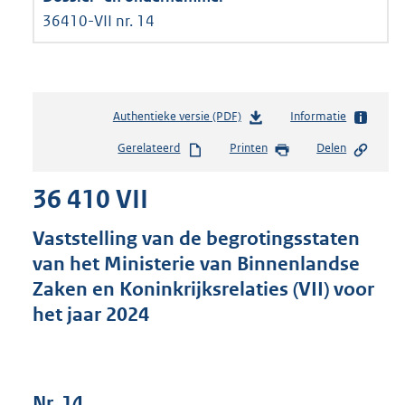
36410-VII nr. 14
Authentieke versie (PDF)
b
Informatie
e
Gerelateerd
Printen
Delen
s
t
36 410 VII
a
n
d
Vaststelling van de begrotingsstaten
s
van het Ministerie van Binnenlandse
g
Zaken en Koninkrijksrelaties (VII) voor
r
o
het jaar 2024
o
t
t
e
Nr. 14
: