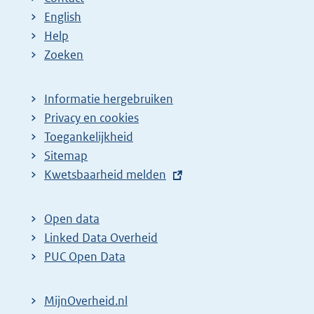
English
Help
Zoeken
Informatie hergebruiken
Privacy en cookies
Toegankelijkheid
Sitemap
E
Kwetsbaarheid melden
x
t
Open data
e
Linked Data Overheid
r
PUC Open Data
n
e
MijnOverheid.nl
l