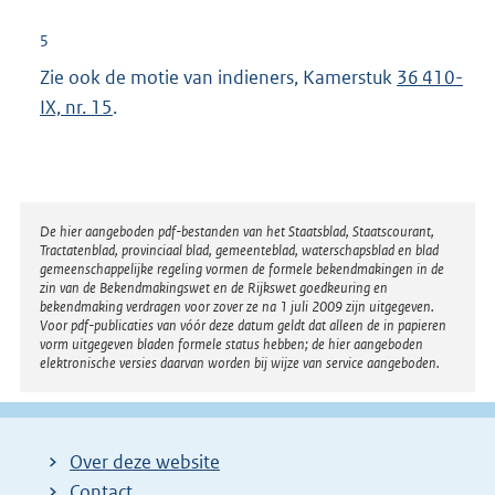
x
t
5
e
Zie ook de motie van indieners, Kamerstuk
36 410-
r
IX, nr. 15
.
n
e
l
i
Disclaimer
De hier aangeboden pdf-bestanden van het Staatsblad, Staatscourant,
n
Tractatenblad, provinciaal blad, gemeenteblad, waterschapsblad en blad
k
gemeenschappelijke regeling vormen de formele bekendmakingen in de
zin van de Bekendmakingswet en de Rijkswet goedkeuring en
:
bekendmaking verdragen voor zover ze na 1 juli 2009 zijn uitgegeven.
Voor pdf-publicaties van vóór deze datum geldt dat alleen de in papieren
vorm uitgegeven bladen formele status hebben; de hier aangeboden
elektronische versies daarvan worden bij wijze van service aangeboden.
Over deze website
Contact