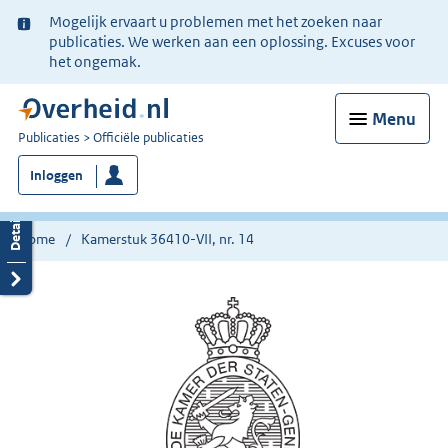
Ter
Mogelijk ervaart u problemen met het zoeken naar
informatie:
publicaties. We werken aan een oplossing. Excuses voor
het ongemak.
Menu
U
Publicaties
Officiële publicaties
bent
Inloggen
nu
hier:
Home
Kamerstuk 36410-VII, nr. 14