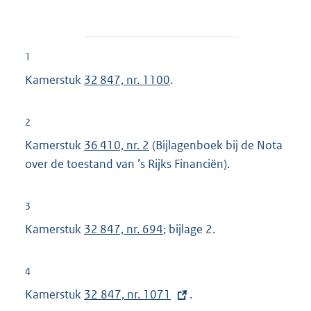
1
Kamerstuk
32 847, nr. 1100
.
2
Kamerstuk
36 410, nr. 2
(Bijlagenboek bij de Nota
over de toestand van ’s Rijks Financiën).
3
Kamerstuk
32 847, nr. 694
; bijlage 2.
4
Kamerstuk
E
32 847, nr. 1071
.