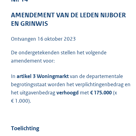
4
4
AMENDEMENT VAN DE LEDEN NIJBOER
K
EN GRINWIS
b
Ontvangen
16 oktober 2023
De ondergetekenden stellen het volgende
amendement voor:
In
artikel 3 Woningmarkt
van de departementale
begrotingsstaat worden het verplichtingenbedrag en
het uitgavenbedrag
verhoogd
met
€ 175.000
(x
€ 1.000).
Toelichting