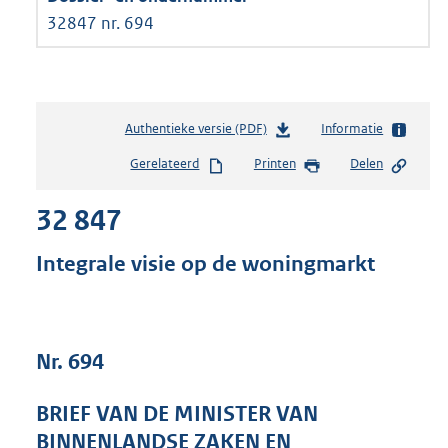
32847 nr. 694
Authentieke versie (PDF)
b
Informatie
e
Gerelateerd
Printen
Delen
s
t
32 847
a
n
d
Integrale visie op de woningmarkt
s
g
r
o
Nr. 694
o
t
t
BRIEF VAN DE MINISTER VAN
e
BINNENLANDSE ZAKEN EN
: