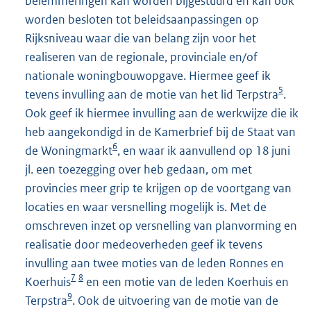
belemmeringen kan worden bijgestuurd en kan ook
worden besloten tot beleidsaanpassingen op
Rijksniveau waar die van belang zijn voor het
realiseren van de regionale, provinciale en/of
nationale woningbouwopgave. Hiermee geef ik
5
tevens invulling aan de motie van het lid Terpstra
.
Ook geef ik hiermee invulling aan de werkwijze die ik
heb aangekondigd in de Kamerbrief bij de Staat van
6
de Woningmarkt
, en waar ik aanvullend op 18 juni
jl. een toezegging over heb gedaan, om met
provincies meer grip te krijgen op de voortgang van
locaties en waar versnelling mogelijk is. Met de
omschreven inzet op versnelling van planvorming en
realisatie door medeoverheden geef ik tevens
invulling aan twee moties van de leden Ronnes en
7
8
Koerhuis
en een motie van de leden Koerhuis en
9
Terpstra
. Ook de uitvoering van de motie van de