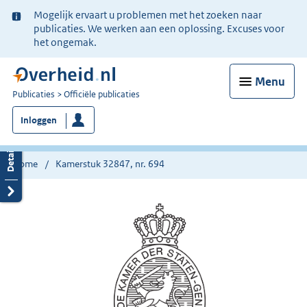
Ter
Mogelijk ervaart u problemen met het zoeken naar
informatie:
publicaties. We werken aan een oplossing. Excuses voor
het ongemak.
Menu
U
Publicaties
Officiële publicaties
bent
Inloggen
nu
hier:
Home
Kamerstuk 32847, nr. 694