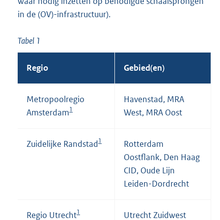
waar nodig inzetten op benodigde schaalsprongen
in de (OV)-infrastructuur).
Tabel 1
Regio
Gebied(en)
Metropoolregio
Havenstad, MRA
1
Amsterdam
West, MRA Oost
1
Zuidelijke Randstad
Rotterdam
Oostflank, Den Haag
CID, Oude Lijn
Leiden-Dordrecht
1
Regio Utrecht
Utrecht Zuidwest