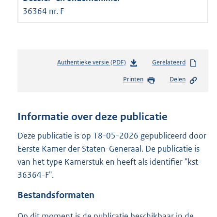
36364 nr. F
Authentieke versie (PDF)
b
Gerelateerd
e
Printen
Delen
s
t
a
n
Informatie over deze publicatie
d
s
Deze publicatie is op 18-05-2026 gepubliceerd door
g
Eerste Kamer der Staten-Generaal. De publicatie is
r
van het type Kamerstuk en heeft als identifier "kst-
o
36364-F".
o
t
Bestandsformaten
t
e
Op dit moment is de publicatie beschikbaar in de
: