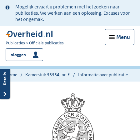
Ter
Mogelijk ervaart u problemen met het zoeken naar
informatie:
publicaties. We werken aan een oplossing. Excuses voor
het ongemak.
Menu
U
Publicaties
Officiële publicaties
bent
Inloggen
nu
hier:
Home
Kamerstuk 36364, nr. F
Informatie over publicatie