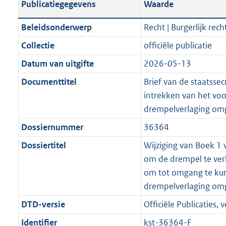
Publicatiegegevens
Waarde
a
t
t
a
c
i
:
e
t
t
n
a
i
t
a
c
3
:
e
t
Beleidsonderwerp
Recht | Burgerlijk rech
d
n
e
i
t
a
6
7
:
e
Collectie
officiële publicatie
s
d
i
e
i
t
K
K
3
:
g
s
Datum van uitgifte
2026-05-13
n
i
e
i
b
b
K
5
r
g
f
n
i
e
b
K
Documenttitel
Brief van de staatssec
o
r
o
f
n
i
b
intrekken van het voo
o
o
r
o
f
n
drempelverlaging om
t
o
m
r
o
f
Dossiernummer
36364
t
t
a
m
r
o
e
t
Dossiertitel
Wijziging van Boek 1 
a
a
m
r
:
e
om de drempel te ver
t
a
a
m
2
:
om tot omgang te ku
t
a
a
K
2
drempelverlaging om
t
a
b
K
t
DTD-versie
Officiële Publicaties, v
b
Identifier
kst-36364-F