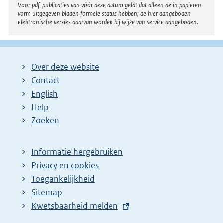
Voor pdf-publicaties van vóór deze datum geldt dat alleen de in papieren
vorm uitgegeven bladen formele status hebben; de hier aangeboden
elektronische versies daarvan worden bij wijze van service aangeboden.
Over deze website
Contact
English
Help
Zoeken
Informatie hergebruiken
Privacy en cookies
Toegankelijkheid
Sitemap
E
Kwetsbaarheid melden
x