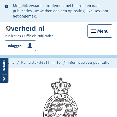
Ter
Mogelijk ervaart u problemen met het zoeken naar
informatie:
publicaties. We werken aan een oplossing. Excuses voor
het ongemak.
Menu
U
Publicaties
Officiële publicaties
bent
Inloggen
nu
hier:
Home
Kamerstuk 36311, nr. 10
Informatie over publicatie