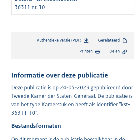
36311 nr. 10
Authentieke versie (PDF)
b
Gerelateerd
e
Printen
Delen
s
t
a
n
Informatie over deze publicatie
d
s
Deze publicatie is op 24-05-2023 gepubliceerd door
g
Tweede Kamer der Staten-Generaal. De publicatie is
r
van het type Kamerstuk en heeft als identifier "kst-
o
36311-10".
o
t
Bestandsformaten
t
e
Op dit moment is de publicatie beschikbaar in de
: