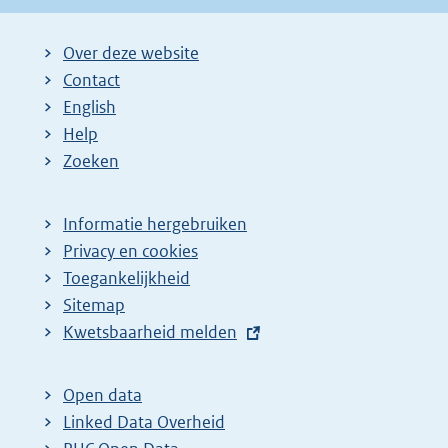
Over deze website
Contact
English
Help
Zoeken
Informatie hergebruiken
Privacy en cookies
Toegankelijkheid
Sitemap
E
Kwetsbaarheid melden
x
t
Open data
e
Linked Data Overheid
r