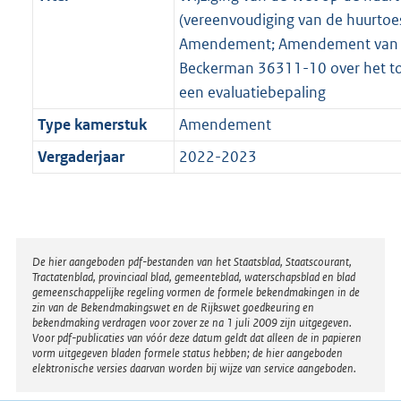
(vereenvoudiging van de huurtoes
Amendement; Amendement van h
Beckerman 36311-10 over het t
een evaluatiebepaling
Type kamerstuk
Amendement
Vergaderjaar
2022-2023
Disclaimer
De hier aangeboden pdf-bestanden van het Staatsblad, Staatscourant,
Tractatenblad, provinciaal blad, gemeenteblad, waterschapsblad en blad
gemeenschappelijke regeling vormen de formele bekendmakingen in de
zin van de Bekendmakingswet en de Rijkswet goedkeuring en
bekendmaking verdragen voor zover ze na 1 juli 2009 zijn uitgegeven.
Voor pdf-publicaties van vóór deze datum geldt dat alleen de in papieren
vorm uitgegeven bladen formele status hebben; de hier aangeboden
elektronische versies daarvan worden bij wijze van service aangeboden.