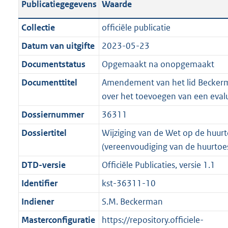
Publicatiegegevens
Waarde
a
t
t
a
c
i
:
e
t
t
n
a
i
t
a
c
3
:
e
t
Collectie
officiële publicatie
d
n
e
i
t
a
6
7
:
e
Datum van uitgifte
2023-05-23
s
d
i
e
i
t
K
K
3
:
g
s
Documentstatus
Opgemaakt na onopgemaakt
n
i
e
i
b
b
K
5
r
g
f
n
i
e
b
K
Documenttitel
Amendement van het lid Becke
o
r
o
f
n
i
b
over het toevoegen van een eval
o
o
r
o
f
n
Dossiernummer
36311
t
o
m
r
o
f
t
t
Dossiertitel
Wijziging van de Wet op de huurt
a
m
r
o
e
t
(vereenvoudiging van de huurtoe
a
a
m
r
:
e
t
a
a
m
DTD-versie
Officiële Publicaties, versie 1.1
2
:
t
a
a
Identifier
kst-36311-10
K
2
t
a
b
K
Indiener
S.M. Beckerman
t
b
Masterconfiguratie
https://repository.officiele-