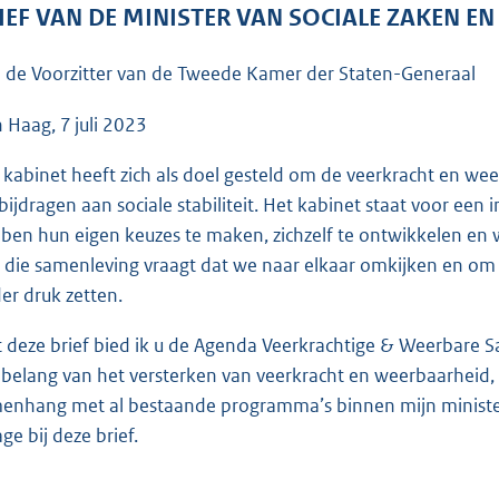
o
IEF VAN DE MINISTER VAN SOCIALE ZAKEN E
o
t
 de Voorzitter van de Tweede Kamer der Staten-Generaal
t
e
 Haag, 7 juli 2023
:
 kabinet heeft zich als doel gesteld om de veerkracht en we
6
bijdragen aan sociale stabiliteit. Het kabinet staat voor een
1
ben hun eigen keuzes te maken, zichzelf te ontwikkelen en 
K
 die samenleving vraagt dat we naar elkaar omkijken en om w
b
er druk zetten.
 deze brief bied ik u de Agenda Veerkrachtige & Weerbare Sa
 belang van het versterken van veerkracht en weerbaarheid, 
enhang met al bestaande programma’s binnen mijn minister
age bij deze brief.