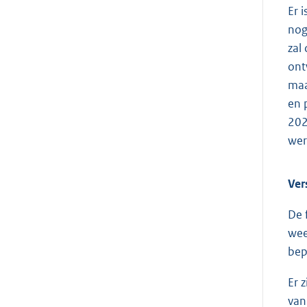
Er 
nog
zal
ont
maa
en 
202
wer
Ver
De 
wee
bep
Er 
van