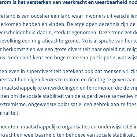
rom is het versterken van veerkracht en weerbaarheid nod
erland is van oudsher een land waar inwoners uit verschill
erkomen hebben en vinden. De afgelopen decennia zijn de 
verscheidenheid daarin, sterk toegenomen. Deze trend zet d
bevolking een migratieachtergrond. Nu is al sprake van herk
r herkomst zien we een grote diversiteit naar opleiding, rel
tus. Nederland kent een hoge mate van participatie, wat wij
enleven in superdiversiteit betekent ook dat mensen vrij z
htsstaat hun eigen keuzes te maken en richting te geven aa
 maatschappelijke ontwikkelingen en fenomenen die de vrij
ben om de sociale stabiliteit van de superdiverse samenleving
extremisme, ongewenste polarisatie, een gebrek aan zelfbes
inaliteit.
eenten, maatschappelijke organisaties en onderwijsinstellin
rkracht en weerbaarheid ten behoeve van sociale stabilitei