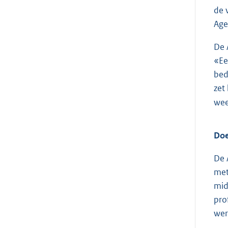
de 
Age
De 
«Ee
bed
zet
wee
Doe
De 
met
mid
pro
wer