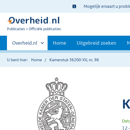
Ter
Mogelijk ervaart u prob
informatie:
U
Publicaties
Officiële publicaties
bent
Primaire
nu
Andere
Overheid.nl
Home
Uitgebreid zoeken
M
hier:
sites
navigatie
binnen
U bent hier:
Home
Kamerstuk 36200-XV, nr. 96
K
Dat
12-