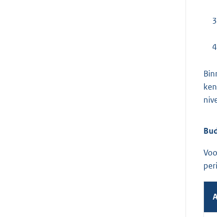
3
4
Bin
ken
niv
Bud
Voo
per
A