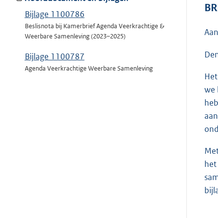
BR
Bijlage 1100786
Beslisnota bij Kamerbrief Agenda Veerkrachtige &
Aan
Weerbare Samenleving (2023–2025)
Den
Bijlage 1100787
Agenda Veerkrachtige Weerbare Samenleving
Het
we 
heb
aan
ond
Met
het
sam
bijl