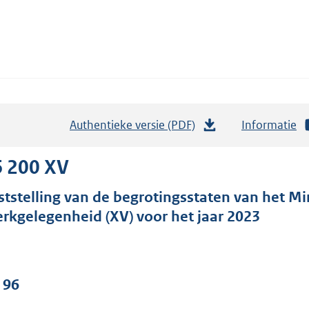
Authentieke versie (PDF)
b
Informatie
e
s
6 200 XV
t
ststelling van de begrotingsstaten van het Mi
a
rkgelegenheid (XV) voor het jaar 2023
n
d
s
g
 96
r