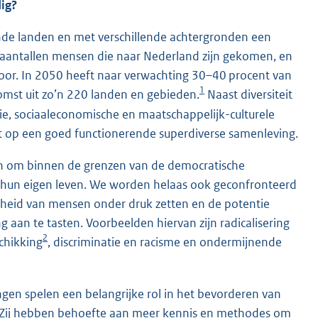
ig?
ende landen en met verschillende achtergronden een
aantallen mensen die naar Nederland zijn gekomen, en
oor. In 2050 heeft naar verwachting 30–40 procent van
1
omst uit zo’n 220 landen en gebieden.
Naast diversiteit
igie, sociaaleconomische en maatschappelijk-culturele
st op een goed functionerende superdiverse samenleving.
ijn om binnen de grenzen van de democratische
n hun eigen leven. We worden helaas ook geconfronteerd
heid van mensen onder druk zetten en de potentie
 aan te tasten. Voorbeelden hiervan zijn radicalisering
2
chikking
, discriminatie en racisme en ondermijnende
gen spelen een belangrijke rol in het bevorderen van
t. Zij hebben behoefte aan meer kennis en methodes om