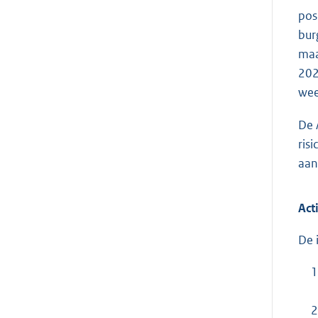
pos
bur
maa
202
wee
De 
ris
aan
Act
De 
1
2