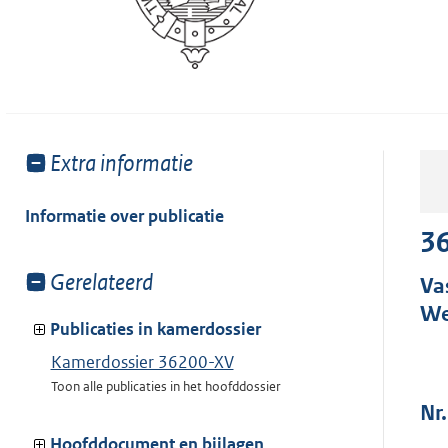
Toon
Extra informatie
meer
van:
Informatie over publicatie
3
Toon
Gerelateerd
Va
meer
We
van:
Publicaties in kamerdossier
Kamerdossier 36200-XV
Toon alle publicaties in het hoofddossier
Nr.
Hoofddocument en bijlagen