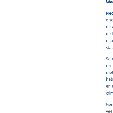
Waa
Ned
ond
de 
de 
naa
sta
Sam
rec
met
heb
en 
crim
Gem
vee