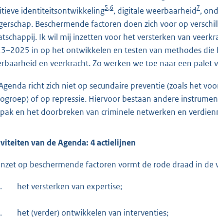
5
6
7
,
itieve identiteitsontwikkeling
, digitale weerbaarheid
, on
gerschap. Beschermende factoren doen zich voor op verschil
tschappij. Ik wil mij inzetten voor het versterken van veerk
3–2025 in op het ontwikkelen en testen van methodes die
rbaarheid en veerkracht. Zo werken we toe naar een palet va
Agenda richt zich niet op secundaire preventie (zoals het vo
icogroep) of op repressie. Hiervoor bestaan andere instrume
pak en het doorbreken van criminele netwerken en verdien
iviteiten van de Agenda: 4 actielijnen
inzet op beschermende factoren vormt de rode draad in de v
.
het versterken van expertise;
.
het (verder) ontwikkelen van interventies;