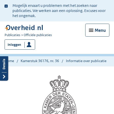
Ter
Mogelijk ervaart u problemen met het zoeken naar
informatie:
publicaties. We werken aan een oplossing. Excuses voor
het ongemak.
Menu
U
Publicaties
Officiële publicaties
bent
Inloggen
nu
hier:
Home
Kamerstuk 36176, nr. 36
Informatie over publicatie