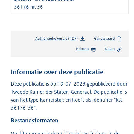
36176 nr. 36
Authentieke versie (PDF)
b
Gerelateerd
e
Printen
Delen
s
t
a
n
Informatie over deze publicatie
d
s
Deze publicatie is op 19-07-2023 gepubliceerd door
g
Tweede Kamer der Staten-Generaal. De publicatie is
r
van het type Kamerstuk en heeft als identifier "kst-
o
36176-36".
o
t
Bestandsformaten
t
e
Op dit moment is de publicatie beschikbaar in de
: