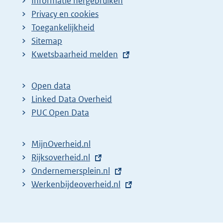
Informatie hergebruiken
Privacy en cookies
Toegankelijkheid
Sitemap
E
Kwetsbaarheid melden
x
t
Open data
e
Linked Data Overheid
r
PUC Open Data
n
e
MijnOverheid.nl
l
E
Rijksoverheid.nl
i
x
E
Ondernemersplein.nl
n
t
x
E
Werkenbijdeoverheid.nl
k
e
t
x
:
r
e
t