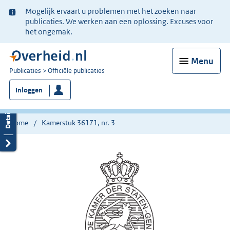
Ter
Mogelijk ervaart u problemen met het zoeken naar
informatie:
publicaties. We werken aan een oplossing. Excuses voor
het ongemak.
Menu
U
Publicaties
Officiële publicaties
bent
Inloggen
nu
hier:
Home
Kamerstuk 36171, nr. 3