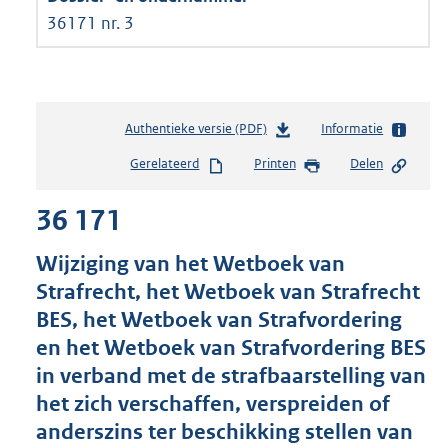
36171 nr. 3
Authentieke versie (PDF)
b
Informatie
e
Gerelateerd
Printen
Delen
s
t
36 171
a
n
d
Wijziging van het Wetboek van
s
Strafrecht, het Wetboek van Strafrecht
g
BES, het Wetboek van Strafvordering
r
o
en het Wetboek van Strafvordering BES
o
in verband met de strafbaarstelling van
t
het zich verschaffen, verspreiden of
t
e
anderszins ter beschikking stellen van
: