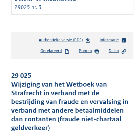
29025 nr. 3
Authentieke versie (PDF)
b
Informatie
e
Gerelateerd
Printen
Delen
s
t
a
n
29 025
d
Wijziging van het Wetboek van
s
Strafrecht in verband met de
g
r
bestrijding van fraude en vervalsing in
o
verband met andere betaalmiddelen
o
dan contanten (fraude niet-chartaal
t
t
geldverkeer)
e
: