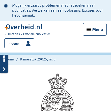
Ter
Mogelijk ervaart u problemen met het zoeken naar
informatie:
publicaties. We werken aan een oplossing. Excuses voor
het ongemak.
Menu
U
Publicaties
Officiële publicaties
bent
Inloggen
nu
hier:
Home
Kamerstuk 29025, nr. 3