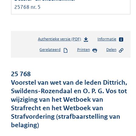
25768 nr. 5
Authentieke versie (PDF)
b
Informatie
e
Gerelateerd
Printen
Delen
s
t
a
n
25 768
d
Voorstel van wet van de leden Dittrich,
s
Swildens-Rozendaal en O. P. G. Vos tot
g
r
wijziging van het Wetboek van
o
Strafrecht en het Wetboek van
o
Strafvordering (strafbaarstelling van
t
t
belaging)
e
: