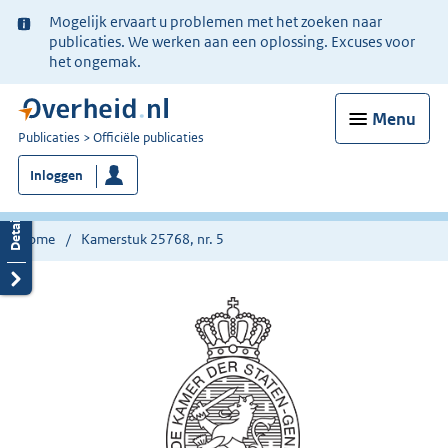
Ter
Mogelijk ervaart u problemen met het zoeken naar
informatie:
publicaties. We werken aan een oplossing. Excuses voor
het ongemak.
Menu
U
Publicaties
Officiële publicaties
bent
Inloggen
nu
hier:
Home
Kamerstuk 25768, nr. 5