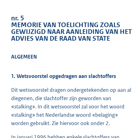
6
3
nr. 5
K
MEMORIE VAN TOELICHTING ZOALS
b
GEWIJZIGD NAAR AANLEIDING VAN HET
ADVIES VAN DE RAAD VAN STATE
ALGEMEEN
1. Wetsvoorstel opgedragen aan slachtoffers
Dit wetsvoorstel dragen ondergetekenden op aan al
diegenen, die slachtoffer zijn geworden van
«stalking». In dit wetsvoorstel zal voor het woord
«stalking» het Nederlandse woord «belaging»
worden gebruikt. Zie hiervoor ook onder 2.
In januari 1996 hebben enkele slachtoffers van