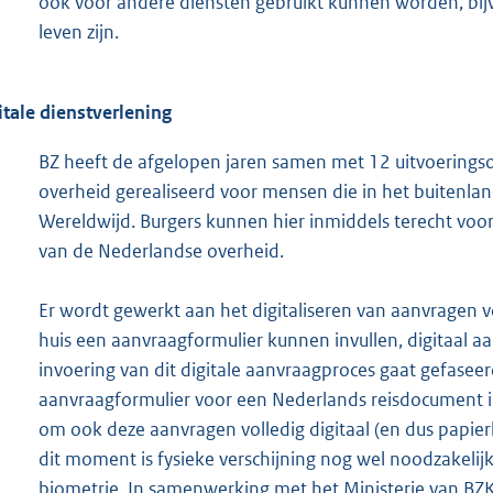
ook voor andere diensten gebruikt kunnen worden, bijvo
leven zijn.
itale dienstverlening
BZ heeft de afgelopen jaren samen met 12 uitvoeringso
overheid gerealiseerd voor mensen die in het buitenla
Wereldwijd. Burgers kunnen hier inmiddels terecht voo
van de Nederlandse overheid.
Er wordt gewerkt aan het digitaliseren van aanvragen 
huis een aanvraagformulier kunnen invullen, digitaal 
invoering van dit digitale aanvraagproces gaat gefasee
aanvraagformulier voor een Nederlands reisdocument in
om ook deze aanvragen volledig digitaal (en dus papier
dit moment is fysieke verschijning nog wel noodzakelijk 
biometrie. In samenwerking met het Ministerie van BZK