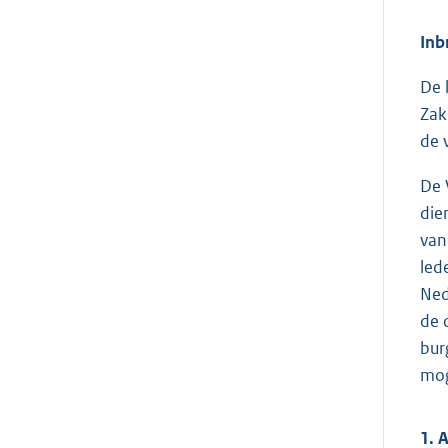
Inb
De 
Zak
de 
De 
die
van
led
Ned
de 
bur
mog
1. 