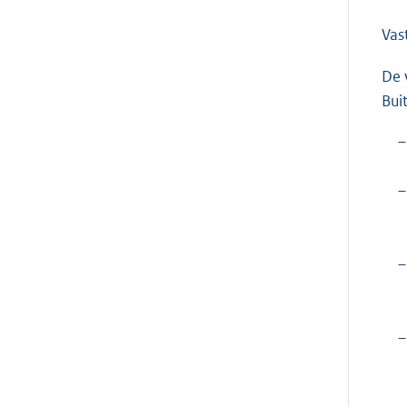
Vas
De 
Bui
–
–
–
–