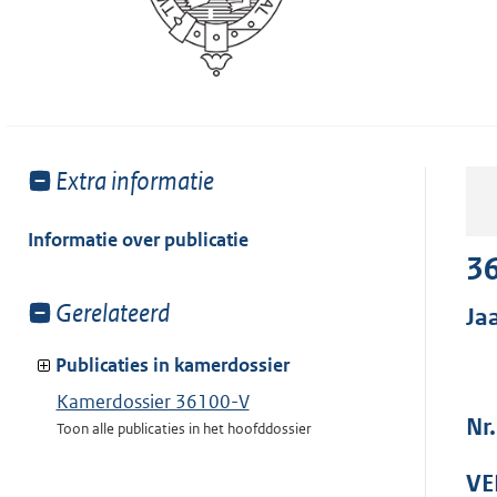
Toon
Extra informatie
meer
van:
Informatie over publicatie
36
Toon
Gerelateerd
Ja
meer
van:
Publicaties in kamerdossier
Kamerdossier 36100-V
Nr.
Toon alle publicaties in het hoofddossier
VE