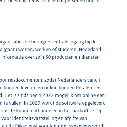
orbeeld bij het vaststellen of personen nog in
rganisaties de beoogde centrale ingang bij de
nd (gaan) wonen, werken of studeren: Nederland
r informatie over zo’n 60 producten en diensten
voor reisdocumenten, zodat Nederlanders vanuit
aan kunnen leveren en online kunnen betalen. De
rd. Het is sinds begin 2022 mogelijk om online een
 te vullen. In 2023 wordt de software opgeleverd
loos) te kunnen afhandelen in het backoffice. Op
voor identiteitsvaststelling en afgifte van
 en de Rijksdienst voor Identiteitsgegevens wordt