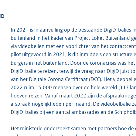
iD
In 2021 is in aanvulling op de bestaande DigiD-balies
buitenland in het kader van Project Loket Buitenland g
via videobellen met een voorlichter van het contactcen
pilot uitgevoerd in 2021, is dit inmiddels een structur
burgers in het buitenland. Door de coronacrisis was h
DigiD-balie te reizen, terwijl de vraag naar DigiD juis
van het Digitale Corona Certificaat (DCC). Het videobell
2022 ruim 15.000 mensen over de hele wereld (117 lan
hoeven reizen. Vanaf maart 2022 zijn de afspraakmoge
afspraakmogelijkheden per maand. De videobelbalie zal
DigiD-balies bij een aantal ambassades en de Schipholb
Het ministerie onderzoekt samen met partners hoe de