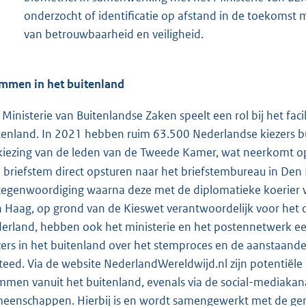
onderzocht of identificatie op afstand in de toekomst 
van betrouwbaarheid en veiligheid.
mmen in het buitenland
 Ministerie van Buitenlandse Zaken speelt een rol bij het fac
tenland. In 2021 hebben ruim 63.500 Nederlandse kiezers bu
kiezing van de leden van de Tweede Kamer, wat neerkomt op
 briefstem direct opsturen naar het briefstembureau in Den
tegenwoordiging waarna deze met de diplomatieke koerier
 Haag, op grond van de Kieswet verantwoordelijk voor het o
erland, hebben ook het ministerie en het postennetwerk een
zers in het buitenland over het stemproces en de aanstaande 
teed. Via de website NederlandWereldwijd.nl zijn potentiël
mmen vanuit het buitenland, evenals via de social-mediaka
eenschappen. Hierbij is en wordt samengewerkt met de ge