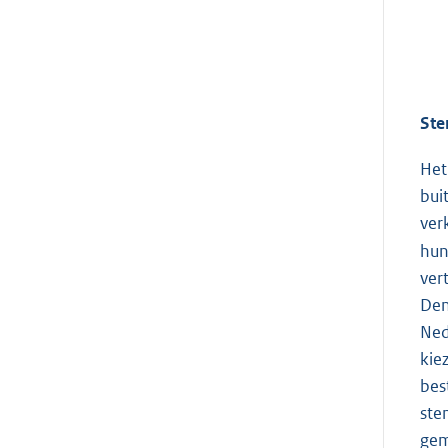
Ste
Het
bui
ver
hun
ver
Den
Ned
kie
bes
ste
gem