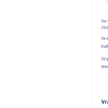
–
De 
202
De v
Kui
De g
Wes
Vr