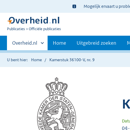
Ter
Mogelijk ervaart u prob
informatie:
U
Publicaties
Officiële publicaties
bent
Primaire
nu
Andere
Overheid.nl
Home
Uitgebreid zoeken
M
hier:
sites
navigatie
binnen
U bent hier:
Home
Kamerstuk 36100-V, nr. 9
K
Dat
04-