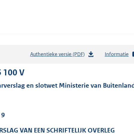
Authentieke versie (PDF)
b
Informatie
e
s
 100 V
t
arverslag en slotwet Ministerie van Buitenla
a
n
d
s
 9
g
r
RSLAG VAN EEN SCHRIFTELIJK OVERLEG