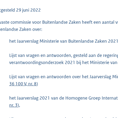
o
o
tgesteld
29 juni 2022
t
vaste commissie voor Buitenlandse Zaken heeft een aantal 
t
tenlandse Zaken over:
e
:
het Jaarverslag Ministerie van Buitenlandse Zaken 20
5
3
Lijst van vragen en antwoorden, gesteld aan de regerin
K
verantwoordingsonderzoek 2021 bij het Ministerie va
b
Lijst van vragen en antwoorden over het Jaarverslag M
36 100 V, nr. 8
)
het Jaarverslag 2021 van de Homogene Groep Interna
nr. 3
),