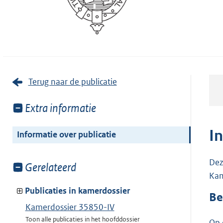
Terug naar de publicatie
Toon
Extra informatie
meer
van:
I
Informatie over publicatie
Dez
Toon
Gerelateerd
Kam
meer
van:
Publicaties in kamerdossier
Be
Kamerdossier 35850-IV
Toon alle publicaties in het hoofddossier
Op 