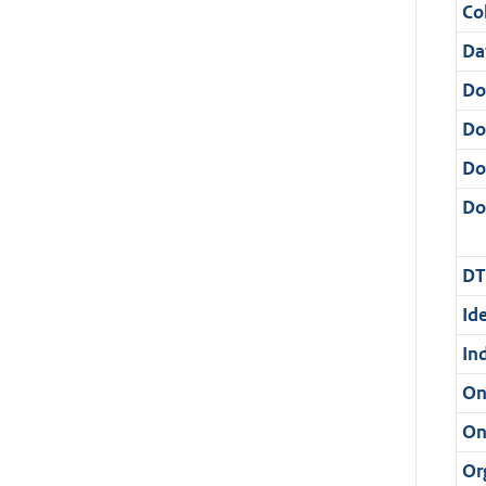
Col
Da
Do
Do
Do
Dos
DT
Ide
In
On
On
Or