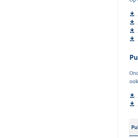
Pu
Ond
ook
Pu