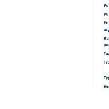
Pu
Pu
Pu
or
Ru
pa
Ta
Tit
Ty
Ve