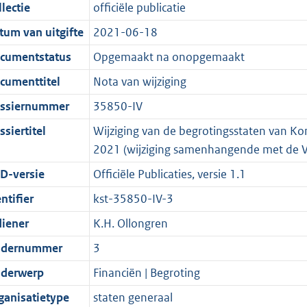
t
a
c
i
:
e
t
t
lectie
officiële publicatie
d
n
i
t
a
c
1
:
e
t
tum van uitgifte
2021-06-18
s
d
e
i
t
a
4
1
:
e
g
s
i
e
i
t
8
2
1
:
cumentstatus
Opgemaakt na onopgemaakt
r
g
n
i
e
i
K
K
5
1
cumenttitel
Nota van wijziging
o
r
f
n
i
e
b
b
5
2
ssiernummer
35850-IV
o
o
o
f
n
i
K
1
t
o
r
o
f
n
b
K
siertitel
Wijziging van de begrotingsstaten van Koni
t
t
m
r
o
f
b
2021 (wijziging samenhangende met de V
e
t
a
m
r
o
D-versie
Officiële Publicaties, versie 1.1
:
e
a
a
m
r
ntifier
kst-35850-IV-3
2
:
t
a
a
m
K
2
t
a
a
diener
K.H. Ollongren
b
K
t
a
dernummer
3
b
t
derwerp
Financiën | Begroting
ganisatietype
staten generaal