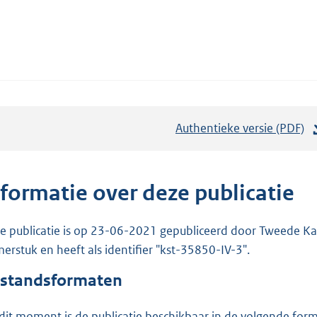
Authentieke versie (PDF)
b
e
s
t
nformatie over deze publicatie
a
n
e publicatie is op 23-06-2021 gepubliceerd door Tweede Kam
d
erstuk en heeft als identifier "kst-35850-IV-3".
s
standsformaten
g
r
dit moment is de publicatie beschikbaar in de volgende for