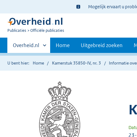
Ter
Mogelijk ervaart u prob
informatie:
U
Publicaties
Officiële publicaties
bent
Primaire
nu
Andere
Overheid.nl
Home
Uitgebreid zoeken
M
hier:
sites
navigatie
binnen
U bent hier:
Home
Kamerstuk 35850-IV, nr. 3
Informatie over
K
Dat
23-