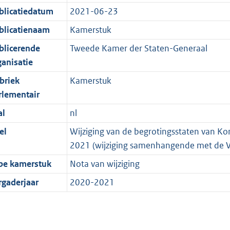
blicatiedatum
2021-06-23
blicatienaam
Kamerstuk
blicerende
Tweede Kamer der Staten-Generaal
ganisatie
briek
Kamerstuk
rlementair
al
nl
el
Wijziging van de begrotingsstaten van Koni
2021 (wijziging samenhangende met de Voo
pe kamerstuk
Nota van wijziging
rgaderjaar
2020-2021