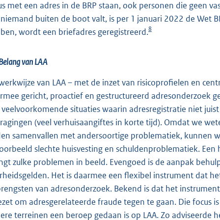
us met een adres in de BRP staan, ook personen die geen vas
 niemand buiten de boot valt, is per 1 januari 2022 de Wet
8
ben, wordt een briefadres geregistreerd.
Belang van LAA
werkwijze van LAA – met de inzet van risicoprofielen en ce
rmee gericht, proactief en gestructureerd adresonderzoek g
 veelvoorkomende situaties waarin adresregistratie niet juis
ragingen (veel verhuisaangiftes in korte tijd). Omdat we we
den samenvallen met andersoortige problematiek, kunnen we
voorbeeld slechte huisvesting en schuldenproblematiek. Een 
ngt zulke problemen in beeld. Evengoed is de aanpak behulp
rheidsgelden. Het is daarmee een flexibel instrument dat h
rengsten van adresonderzoek. Bekend is dat het instrument
ezet om adresgerelateerde fraude tegen te gaan. Die focus i
ere terreinen een beroep gedaan is op LAA. Zo adviseerde