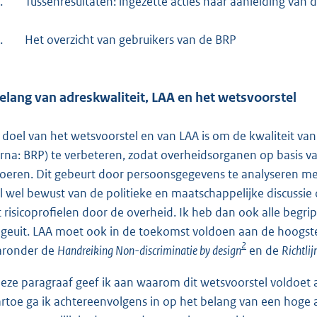
.
Tussenresultaten: ingezette acties naar aanleiding van d
.
Het overzicht van gebruikers van de BRP
elang van adreskwaliteit, LAA en het wetsvoorstel
 doel van het wetsvoorstel en van LAA is om de kwaliteit van
erna: BRP) te verbeteren, zodat overheidsorganen op basis v
voeren. Dit gebeurt door persoonsgegevens te analyseren met
l wel bewust van de politieke en maatschappelijke discussi
 risicoprofielen door de overheid. Ik heb dan ook alle begri
n geuit. LAA moet ook in de toekomst voldoen aan de hoogs
2
ronder de
Handreiking Non-discriminatie by design
en de
Richtli
deze paragraaf geef ik aan waarom dit wetsvoorstel voldoet aa
rtoe ga ik achtereenvolgens in op het belang van een hoge