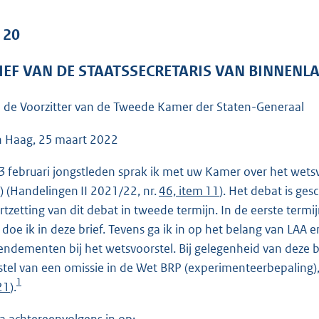
o
o
 20
t
t
IEF VAN DE STAATSSECRETARIS VAN BINNENL
e
:
 de Voorzitter van de Tweede Kamer der Staten-Generaal
8
1
 Haag, 25 maart 2022
K
3 februari jongstleden sprak ik met uw Kamer over het wetsv
b
) (Handelingen II 2021/22, nr.
46, item 11
). Het debat is ges
rtzetting van dit debat in tweede termijn. In de eerste termi
 doe ik in deze brief. Tevens ga ik in op het belang van LAA 
ndementen bij het wetsvoorstel. Bij gelegenheid van deze bri
stel van een omissie in de Wet BRP (experimenteerbepalin
1
21
).
ga achtereenvolgens in op: