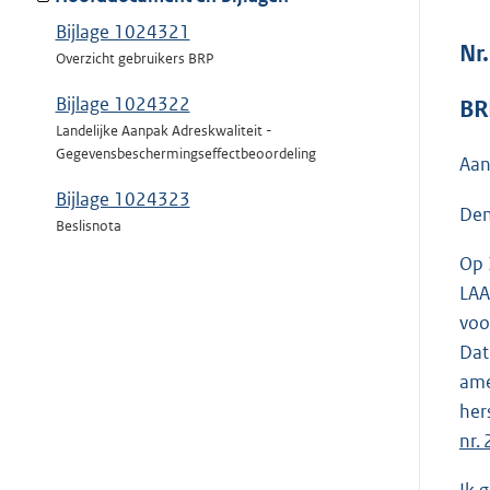
Bijlage 1024321
Nr.
Overzicht gebruikers BRP
Bijlage 1024322
BR
Landelijke Aanpak Adreskwaliteit -
Gegevensbeschermingseffectbeoordeling
Aan
Bijlage 1024323
Den
Beslisnota
Op 
LAA
voo
Dat
ame
her
nr. 
Ik 