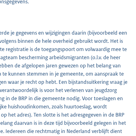
oonsgegevens.
reerde je gegevens en wijzigingen daarin (bijvoorbeeld een
volgens binnen de hele overheid gebruikt wordt. Het is
iste registratie is de toegangspoort om volwaardig mee te
agteam bescherming arbeidsmigranten (o.l.v. de heer
bben de afgelopen jaren gewezen op het belang van
 om te kunnen stemmen in je gemeente, om aanspraak te
n waar je recht op hebt. Een bijstandsuitkering vraag je
verantwoordelijk is voor het verlenen van jeugdzorg
ing in de BRP in die gemeente nodig. Voor toeslagen en
ijke huishoudinkomen, zoals huurtoeslag, wordt
op het adres). Ten slotte is het adresgegeven in de BRP
lang daarvan is in deze tijd bijvoorbeeld gelegen in het
. Iedereen die rechtmatig in Nederland verblijft dient