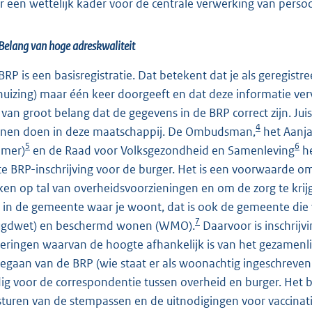
r een wettelijk kader voor de centrale verwerking van pers
Belang van hoge adreskwaliteit
BRP is een basisregistratie. Dat betekent dat je als geregist
huizing) maar één keer doorgeeft en dat deze informatie ver
 van groot belang dat de gegevens in de BRP correct zijn. Ju
4
nen doen in deze maatschappij. De Ombudsman,
het Aanja
5
6
mer)
en de Raad voor Volksgezondheid en Samenleving
he
ste BRP-inschrijving voor de burger. Het is een voorwaarde
en op tal van overheidsvoorzieningen en om de zorg te krijge
 in de gemeente waar je woont, dat is ook de gemeente die 
7
ugdwet) en beschermd wonen (WMO).
Daarvoor is inschrijv
keringen waarvan de hoogte afhankelijk is van het gezamenl
gegaan van de BRP (wie staat er als woonachtig ingeschreven 
ig voor de correspondentie tussen overheid en burger. Het be
sturen van de stempassen en de uitnodigingen voor vaccinatie