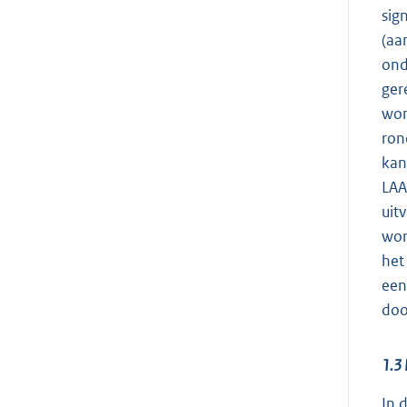
sig
(aa
ond
ger
won
ron
kan
LAA
uit
wor
het
een
doo
1.3
In 