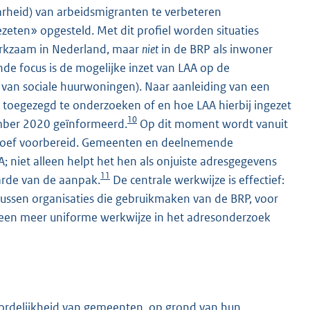
arheid) van arbeidsmigranten te verbeteren
ezeten» opgesteld. Met dit profiel worden situaties
erkzaam in Nederland, maar
niet
in de BRP als inwoner
de focus is de mogelijke inzet van LAA op de
van sociale huurwoningen). Naar aanleiding van een
 toegezegd te onderzoeken of en hoe LAA hierbij ingezet
10
mber 2020 geïnformeerd.
Op dit moment wordt vanuit
roef voorbereid. Gemeenten en deelnemende
; niet alleen helpt het hen als onjuiste adresgegevens
11
arde van de aanpak.
De centrale werkwijze is effectief:
tussen organisaties die gebruikmaken van de BRP, voor
een meer uniforme werkwijze in het adresonderzoek
woordelijkheid van gemeenten, op grond van hun