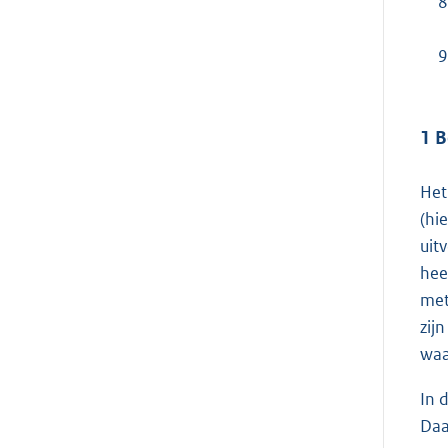
8
9
1 B
Het
(hi
uit
hee
met
zij
waa
In 
Daa