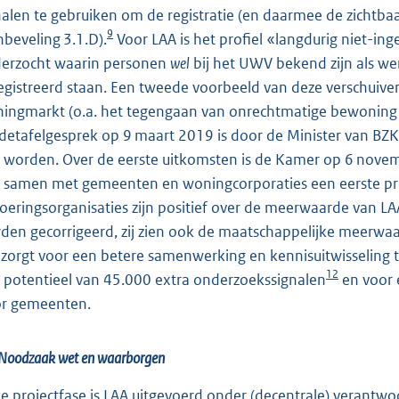
nalen te gebruiken om de registratie (en daarmee de zichtba
9
nbeveling 3.1.D).
Voor LAA is het profiel «langdurig niet-ing
erzocht waarin personen
wel
bij het UWV bekend zijn als w
egistreerd staan. Een tweede voorbeeld van deze verschuiven
ingmarkt (o.a. het tegengaan van onrechtmatige bewoning 
detafelgesprek op 9 maart 2019 is door de Minister van BZK
 worden. Over de eerste uitkomsten is de Kamer op 6 nove
 samen met gemeenten en woningcorporaties een eerste p
voeringsorganisaties zijn positief over de meerwaarde van LAA
den gecorrigeerd, zij zien ook de maatschappelijke meerwa
 zorgt voor een betere samenwerking en kennisuitwisseling 
12
 potentieel van 45.000 extra onderzoekssignalen
en voor 
r gemeenten.
 Noodzaak wet en waarborgen
de projectfase is LAA uitgevoerd onder (decentrale) verant