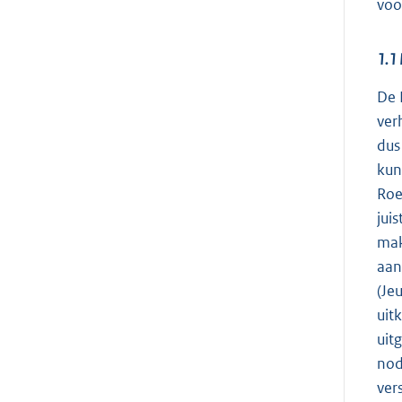
voo
1.1 
De 
ver
dus
kun
Roe
jui
mak
aan
(Je
uit
uit
nod
ver