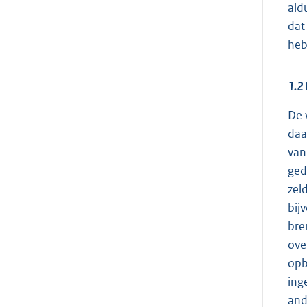
ald
dat
heb
1.2 
De 
daa
van
ged
zel
bij
bre
ove
opb
ing
and