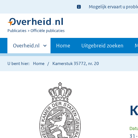
Ter
Mogelijk ervaart u prob
informatie:
U
Publicaties
Officiële publicaties
bent
Primaire
nu
Andere
Overheid.nl
Home
Uitgebreid zoeken
M
hier:
sites
navigatie
binnen
U bent hier:
Home
Kamerstuk 35772, nr. 20
K
Dat
31-