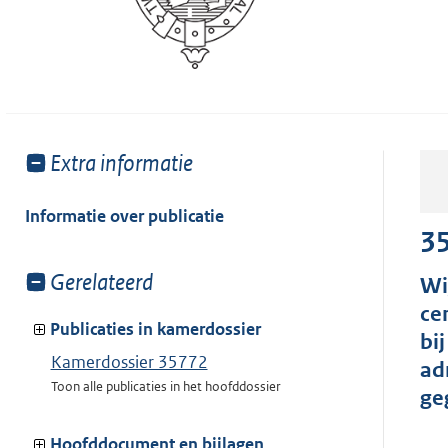
Toon
Extra informatie
meer
van:
Informatie over publicatie
3
Toon
Gerelateerd
Wi
meer
ce
van:
Publicaties in kamerdossier
bi
Kamerdossier 35772
ad
Toon alle publicaties in het hoofddossier
ge
Hoofddocument en bijlagen