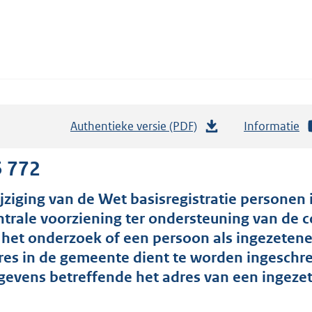
Authentieke versie (PDF)
b
Informatie
e
s
5 772
t
jziging van de Wet basisregistratie personen
a
ntrale voorziening ter ondersteuning van de
n
j het onderzoek of een persoon als ingezetene
d
res in de gemeente dient te worden ingeschre
s
gevens betreffende het adres van een ingezet
g
r