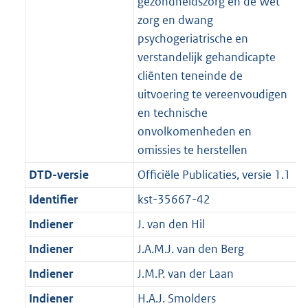
gezondheidszorg en de Wet
zorg en dwang
psychogeriatrische en
verstandelijk gehandicapte
cliënten teneinde de
uitvoering te vereenvoudigen
en technische
onvolkomenheden en
omissies te herstellen
DTD-versie
Officiële Publicaties, versie 1.1
Identifier
kst-35667-42
Indiener
J. van den Hil
Indiener
J.A.M.J. van den Berg
Indiener
J.M.P. van der Laan
Indiener
H.A.J. Smolders