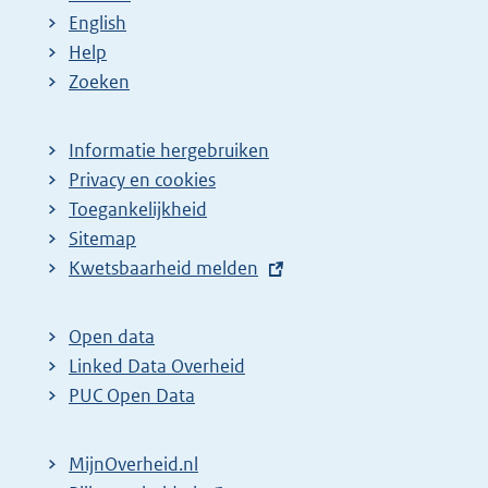
English
Help
Zoeken
Informatie hergebruiken
Privacy en cookies
Toegankelijkheid
Sitemap
E
Kwetsbaarheid melden
x
t
Open data
e
Linked Data Overheid
r
PUC Open Data
n
e
MijnOverheid.nl
l