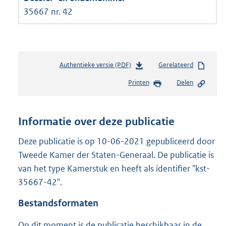
35667 nr. 42
Authentieke versie (PDF)
b
Gerelateerd
e
Printen
Delen
s
t
a
n
Informatie over deze publicatie
d
s
Deze publicatie is op 10-06-2021 gepubliceerd door
g
Tweede Kamer der Staten-Generaal. De publicatie is
r
van het type Kamerstuk en heeft als identifier "kst-
o
35667-42".
o
t
Bestandsformaten
t
e
Op dit moment is de publicatie beschikbaar in de
: