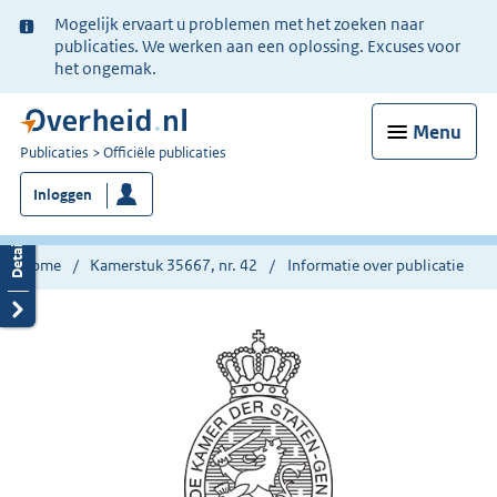
Ter
Mogelijk ervaart u problemen met het zoeken naar
informatie:
publicaties. We werken aan een oplossing. Excuses voor
het ongemak.
Menu
U
Publicaties
Officiële publicaties
bent
Inloggen
nu
hier:
Home
Kamerstuk 35667, nr. 42
Informatie over publicatie