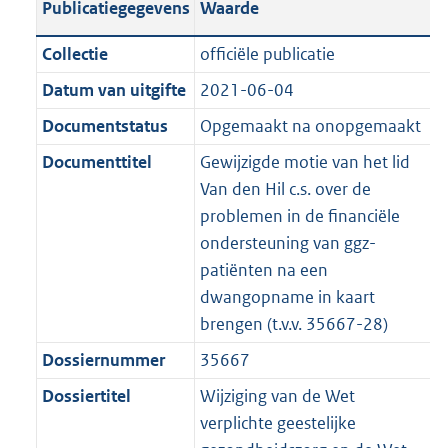
Publicatiegegevens
Waarde
a
t
t
a
c
i
:
e
t
t
n
a
i
t
a
c
3
:
e
t
Collectie
officiële publicatie
d
n
e
i
t
a
7
7
:
e
Datum van uitgifte
2021-06-04
s
d
i
e
i
t
K
K
3
:
g
s
Documentstatus
Opgemaakt na onopgemaakt
n
i
e
i
b
b
K
6
r
g
f
n
i
e
b
K
Documenttitel
Gewijzigde motie van het lid
o
r
o
f
n
i
b
Van den Hil c.s. over de
o
o
r
o
f
n
problemen in de financiële
t
o
m
r
o
f
ondersteuning van ggz-
t
t
a
m
r
o
patiënten na een
e
t
a
a
m
r
dwangopname in kaart
:
e
t
a
a
m
brengen (t.v.v. 35667-28)
3
:
t
a
a
Dossiernummer
35667
K
3
t
a
b
K
Dossiertitel
Wijziging van de Wet
t
b
verplichte geestelijke