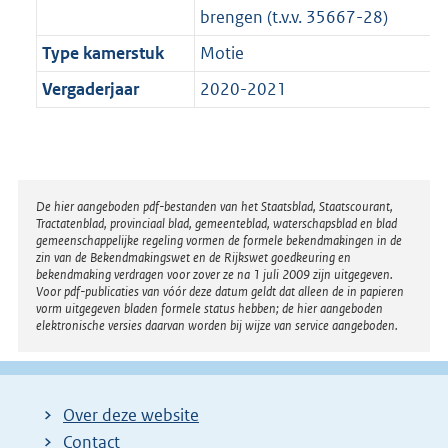
brengen (t.v.v. 35667-28)
Type kamerstuk
Motie
Vergaderjaar
2020-2021
Disclaimer
De hier aangeboden pdf-bestanden van het Staatsblad, Staatscourant,
Tractatenblad, provinciaal blad, gemeenteblad, waterschapsblad en blad
gemeenschappelijke regeling vormen de formele bekendmakingen in de
zin van de Bekendmakingswet en de Rijkswet goedkeuring en
bekendmaking verdragen voor zover ze na 1 juli 2009 zijn uitgegeven.
Voor pdf-publicaties van vóór deze datum geldt dat alleen de in papieren
vorm uitgegeven bladen formele status hebben; de hier aangeboden
elektronische versies daarvan worden bij wijze van service aangeboden.
Over deze website
Contact