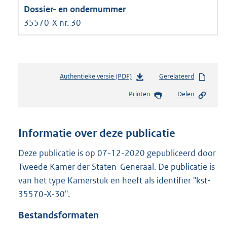
35570-X nr. 30
Authentieke versie (PDF)
b
Gerelateerd
e
Printen
Delen
s
t
a
n
Informatie over deze publicatie
d
s
Deze publicatie is op 07-12-2020 gepubliceerd door
g
Tweede Kamer der Staten-Generaal. De publicatie is
r
van het type Kamerstuk en heeft als identifier "kst-
o
35570-X-30".
o
t
Bestandsformaten
t
e