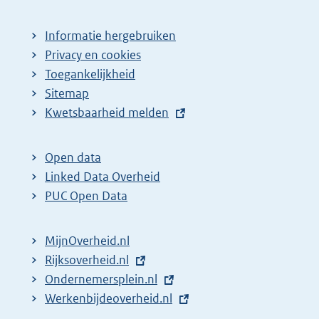
Informatie hergebruiken
Privacy en cookies
Toegankelijkheid
Sitemap
E
Kwetsbaarheid melden
x
t
Open data
e
Linked Data Overheid
r
PUC Open Data
n
e
MijnOverheid.nl
l
E
Rijksoverheid.nl
i
x
E
Ondernemersplein.nl
n
t
x
E
Werkenbijdeoverheid.nl
k
e
t
x