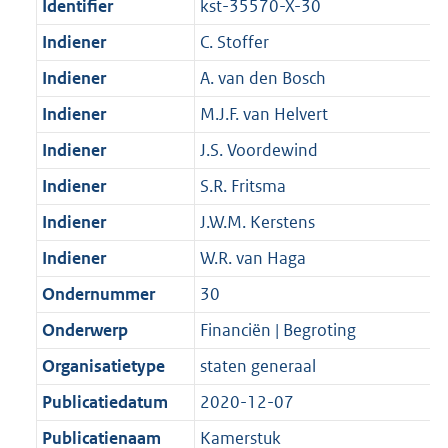
Identifier
kst-35570-X-30
Indiener
C. Stoffer
Indiener
A. van den Bosch
Indiener
M.J.F. van Helvert
Indiener
J.S. Voordewind
Indiener
S.R. Fritsma
Indiener
J.W.M. Kerstens
Indiener
W.R. van Haga
Ondernummer
30
Onderwerp
Financiën | Begroting
Organisatietype
staten generaal
Publicatiedatum
2020-12-07
Publicatienaam
Kamerstuk