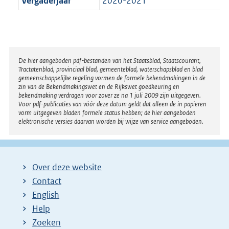
Vergaderjaar
2020-2021
Disclaimer
De hier aangeboden pdf-bestanden van het Staatsblad, Staatscourant,
Tractatenblad, provinciaal blad, gemeenteblad, waterschapsblad en blad
gemeenschappelijke regeling vormen de formele bekendmakingen in de
zin van de Bekendmakingswet en de Rijkswet goedkeuring en
bekendmaking verdragen voor zover ze na 1 juli 2009 zijn uitgegeven.
Voor pdf-publicaties van vóór deze datum geldt dat alleen de in papieren
vorm uitgegeven bladen formele status hebben; de hier aangeboden
elektronische versies daarvan worden bij wijze van service aangeboden.
Over deze website
Contact
English
Help
Zoeken