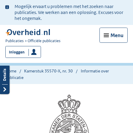
Ter
Mogelijk ervaart u problemen met het zoeken naar
informatie:
publicaties. We werken aan een oplossing. Excuses voor
het ongemak.
Menu
U
Publicaties
Officiële publicaties
bent
Inloggen
nu
hier:
Home
Kamerstuk 35570-X, nr. 30
Informatie over
publicatie