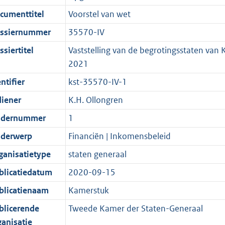
r
g
n
i
e
i
K
K
2
1
cumenttitel
Voorstel van wet
o
r
f
n
i
e
b
b
K
1
ssiernummer
35570-IV
o
o
o
f
n
i
b
K
t
o
r
o
f
n
b
siertitel
Vaststelling van de begrotingsstaten van K
t
t
m
r
o
f
2021
e
t
a
m
r
o
ntifier
kst-35570-IV-1
:
e
a
a
m
r
diener
K.H. Ollongren
2
:
t
a
a
m
K
2
t
a
a
dernummer
1
b
K
t
a
derwerp
Financiën | Inkomensbeleid
b
t
ganisatietype
staten generaal
blicatiedatum
2020-09-15
blicatienaam
Kamerstuk
blicerende
Tweede Kamer der Staten-Generaal
ganisatie