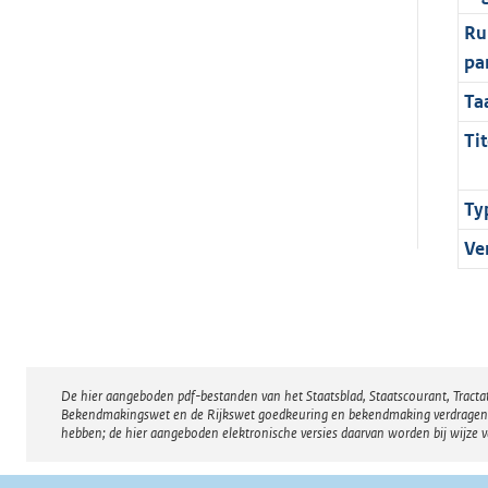
Ru
pa
Ta
Tit
Ty
Ve
De hier aangeboden pdf-bestanden van het Staatsblad, Staatscourant, Tract
Disclaimer
Bekendmakingswet en de Rijkswet goedkeuring en bekendmaking verdragen voor
hebben; de hier aangeboden elektronische versies daarvan worden bij wijze 