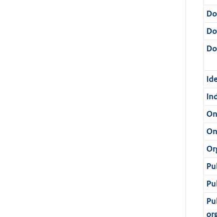
Do
Do
Dos
Ide
In
On
On
Or
Pu
Pu
Pu
or