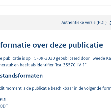
Authentieke versie (PDF)
b
e
s
t
nformatie over deze publicatie
a
n
e publicatie is op 15-09-2020 gepubliceerd door Tweede Kam
d
erstuk en heeft als identifier "kst-35570-IV-1".
s
standsformaten
g
r
dit moment is de publicatie beschikbaar in de volgende for
o
o
D
PDF
b
t
o
D
ODT
e
b
t