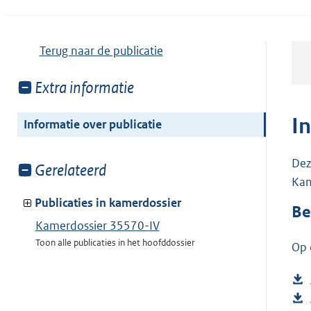
Terug naar de publicatie
Toon
Extra informatie
meer
van:
I
Informatie over publicatie
Dez
Toon
Gerelateerd
Kam
meer
van:
Publicaties in kamerdossier
Be
Kamerdossier 35570-IV
Toon alle publicaties in het hoofddossier
Op 