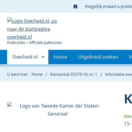
Ter
Mogelijk ervaart u prob
informatie:
U
Publicaties
Officiële publicaties
bent
Primaire
nu
Andere
Overheid.nl
Home
Uitgebreid zoeken
M
hier:
sites
navigatie
binnen
U bent hier:
Home
Kamerstuk 35570-IV, nr. 1
Informatie over
K
Dat
15-