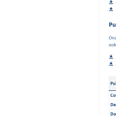
Pu
Ond
ook
Pu
Col
Da
Do