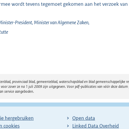
rmee wordt tevens tegemoet gekomen aan het verzoek van d
inister-President,
Minister van Algemene Zaken,
utte
atenblad, provinciaal blad, gemeenteblad, waterschapsblad en blad gemeenschappelijke 
 zover ze na 1 juli 2009 zijn uitgegeven. Voor pdf-publicaties van vóór deze datum g
van service aangeboden.
ie hergebruiken
Open data
en cookies
Linked Data Overheid