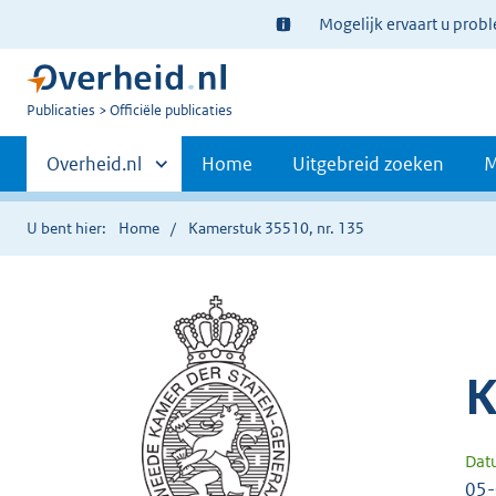
Ter
Mogelijk ervaart u prob
informatie:
U
Publicaties
Officiële publicaties
bent
Primaire
nu
Andere
Overheid.nl
Home
Uitgebreid zoeken
M
hier:
sites
navigatie
binnen
U bent hier:
Home
Kamerstuk 35510, nr. 135
K
Dat
05-