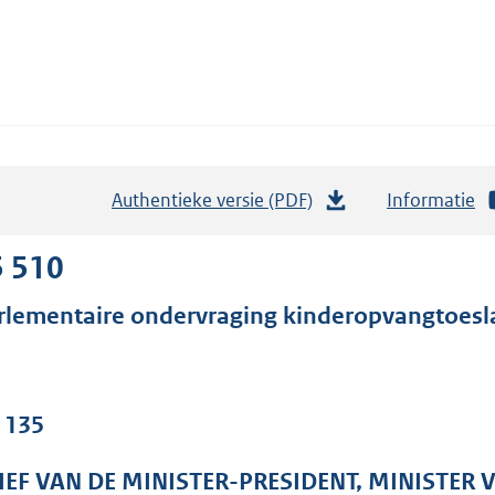
Authentieke versie (PDF)
b
Informatie
e
s
5 510
t
rlementaire ondervraging kinderopvangtoesl
a
n
d
s
. 135
g
r
IEF VAN DE MINISTER-PRESIDENT, MINISTER