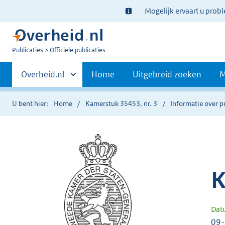
Ter
Mogelijk ervaart u prob
informatie:
U
Publicaties
Officiële publicaties
bent
Primaire
nu
Andere
Overheid.nl
Home
Uitgebreid zoeken
M
hier:
sites
navigatie
binnen
U bent hier:
Home
Kamerstuk 35453, nr. 3
Informatie over p
K
Dat
09-