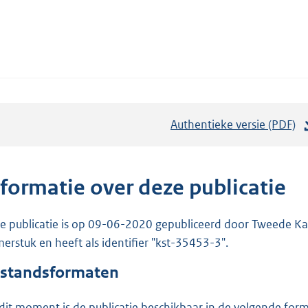
Authentieke versie (PDF)
b
e
s
t
nformatie over deze publicatie
a
n
e publicatie is op 09-06-2020 gepubliceerd door Tweede Kam
d
erstuk en heeft als identifier "kst-35453-3".
s
standsformaten
g
r
dit moment is de publicatie beschikbaar in de volgende for