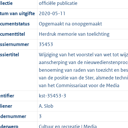
t
a
c
i
:
e
t
t
lectie
officiële publicatie
d
n
i
t
a
c
4
:
e
t
tum van uitgifte
2020-05-11
s
d
e
i
t
a
5
9
:
e
g
s
i
e
i
t
K
K
1
:
cumentstatus
Opgemaakt na onopgemaakt
r
g
n
i
e
i
b
b
1
1
cumenttitel
Herdruk memorie van toelichting
o
r
f
n
i
e
K
8
ssiernummer
35453
o
o
o
f
n
i
b
K
t
o
r
o
f
n
b
siertitel
Wijziging van het voorstel van wet tot w
t
t
m
r
o
f
aanscherping van de nieuwedienstenproce
e
t
a
m
r
o
benoeming van raden van toezicht en best
:
e
a
a
m
r
van de positie van de Ster, alsmede tech
2
:
t
a
a
m
van het Commissariaat voor de Media
K
2
t
a
a
ntifier
kst-35453-3
b
K
t
a
diener
A. Slob
b
t
dernummer
3
derwerp
Cultuur en recreatie | Media