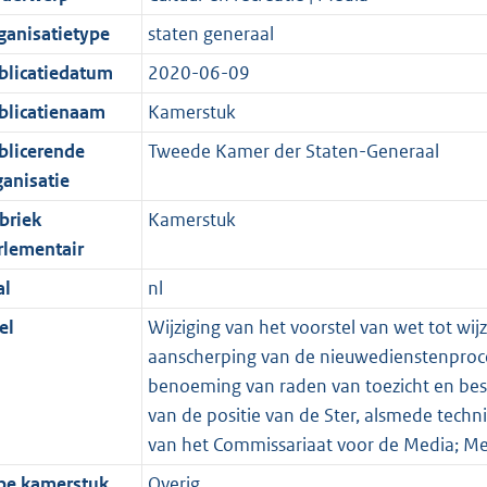
ganisatietype
staten generaal
blicatiedatum
2020-06-09
blicatienaam
Kamerstuk
blicerende
Tweede Kamer der Staten-Generaal
ganisatie
briek
Kamerstuk
rlementair
al
nl
el
Wijziging van het voorstel van wet tot w
aanscherping van de nieuwedienstenproce
benoeming van raden van toezicht en best
van de positie van de Ster, alsmede tech
van het Commissariaat voor de Media; Me
pe kamerstuk
Overig