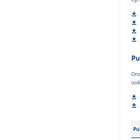
Pu
Ond
ook
Pu