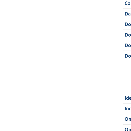
Col
Da
Do
Do
Do
Dos
Ide
In
On
On