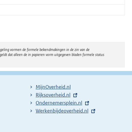
regeling vormen de formele bekendmakingen in de zin van de
eldt dat alleen de in papieren vorm uitgegeven bladen formele status
MijnOverheid.nl
E
Rijksoverheid.nl
x
E
Ondernemersplein.nl
t
x
E
Werkenbijdeoverheid.nl
e
t
x
r
e
t