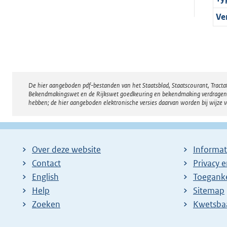
Ve
De hier aangeboden pdf-bestanden van het Staatsblad, Staatscourant, Tract
Disclaimer
Bekendmakingswet en de Rijkswet goedkeuring en bekendmaking verdragen voor
hebben; de hier aangeboden elektronische versies daarvan worden bij wijze 
Over deze website
Informat
Contact
Privacy 
English
Toeganke
Help
Sitemap
Zoeken
E
Kwetsba
x