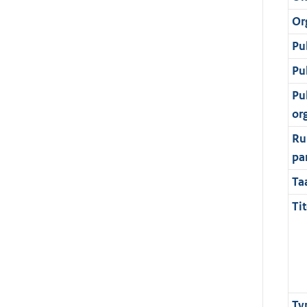
Or
Pu
Pu
Pu
or
Ru
pa
Ta
Tit
Ty