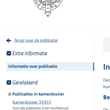
Terug naar de publicatie
Toon
Extra informatie
meer
van:
I
Informatie over publicatie
Dez
Toon
Gerelateerd
Kam
meer
van:
Publicaties in kamerdossier
Be
Kamerdossier 35453
Toon alle publicaties in het hoofddossier
Op 