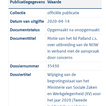
Publicatiegegevens
Waarde
a
t
t
a
c
i
:
e
t
t
n
a
i
t
a
c
3
:
e
t
Collectie
officiële publicatie
d
n
e
i
t
a
6
7
:
e
Datum van uitgifte
2020-04-14
s
d
i
e
i
t
K
K
3
:
g
s
Documentstatus
Opgemaakt na onopgemaakt
n
i
e
i
b
b
K
6
r
g
f
n
i
e
b
K
Documenttitel
Motie van het lid Palland c.s.
o
r
o
f
n
i
b
over uitbreiding van de NOW
o
o
r
o
f
n
in verband met de aanspraak
t
o
m
r
o
f
door concerns
t
t
a
m
r
o
Dossiernummer
35430
e
t
a
a
m
r
:
e
Dossiertitel
Wijziging van de
t
a
a
m
2
:
begrotingsstaat van het
t
a
a
K
3
Ministerie van Sociale Zaken
t
a
b
K
en Werkgelegenheid (XV) voor
t
b
het jaar 2020 (Tweede