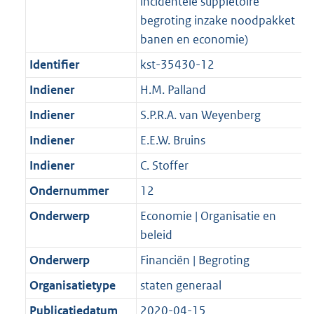
incidentele suppletoire
begroting inzake noodpakket
banen en economie)
Identifier
kst-35430-12
Indiener
H.M. Palland
Indiener
S.P.R.A. van Weyenberg
Indiener
E.E.W. Bruins
Indiener
C. Stoffer
Ondernummer
12
Onderwerp
Economie | Organisatie en
beleid
Onderwerp
Financiën | Begroting
Organisatietype
staten generaal
Publicatiedatum
2020-04-15