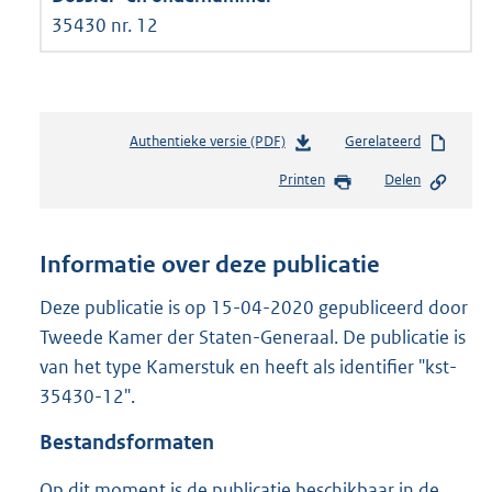
35430 nr. 12
Authentieke versie (PDF)
b
Gerelateerd
e
Printen
Delen
s
t
a
n
Informatie over deze publicatie
d
s
Deze publicatie is op 15-04-2020 gepubliceerd door
g
Tweede Kamer der Staten-Generaal. De publicatie is
r
van het type Kamerstuk en heeft als identifier "kst-
o
35430-12".
o
t
Bestandsformaten
t
e
Op dit moment is de publicatie beschikbaar in de
: