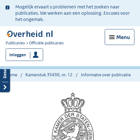
Ter
Mogelijk ervaart u problemen met het zoeken naar
informatie:
publicaties. We werken aan een oplossing. Excuses voor
het ongemak.
Menu
U
Publicaties
Officiële publicaties
bent
Inloggen
nu
hier:
Home
Kamerstuk 35430, nr. 12
Informatie over publicatie