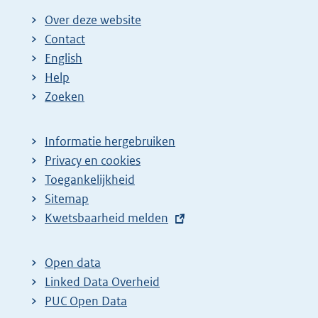
Over deze website
Contact
English
Help
Zoeken
Informatie hergebruiken
Privacy en cookies
Toegankelijkheid
Sitemap
E
Kwetsbaarheid melden
x
t
Open data
e
Linked Data Overheid
r
PUC Open Data
n