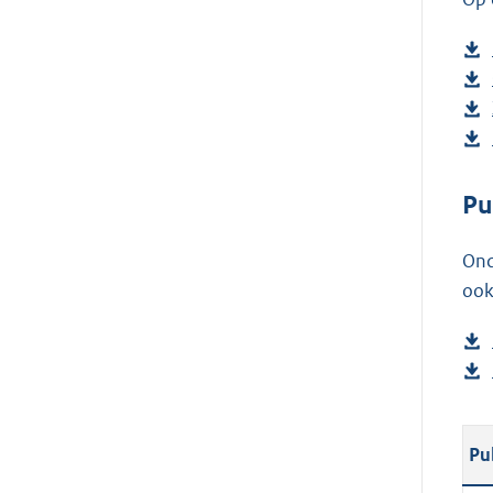
Pu
Ond
ook
Pu