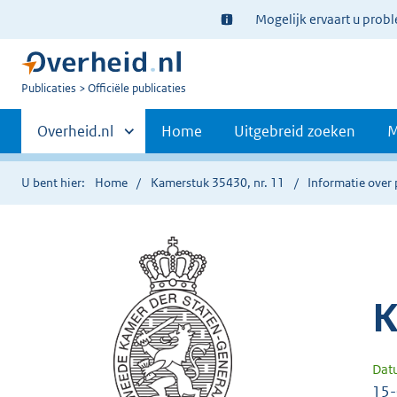
Ter
Mogelijk ervaart u prob
informatie:
U
Publicaties
Officiële publicaties
bent
Primaire
nu
Andere
Overheid.nl
Home
Uitgebreid zoeken
M
hier:
sites
navigatie
binnen
U bent hier:
Home
Kamerstuk 35430, nr. 11
Informatie over 
K
Dat
15-