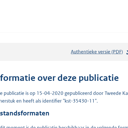
Authentieke versie (PDF)
b
e
s
t
nformatie over deze publicatie
a
n
e publicatie is op 15-04-2020 gepubliceerd door Tweede Kam
d
erstuk en heeft als identifier "kst-35430-11".
s
standsformaten
g
r
dit moment is de publicatie beschikbaar in de volgende for