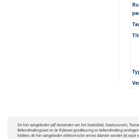
Ru
pa
Ta
Tit
Ty
Ve
De hier aangeboden pdf-bestanden van het Staatsblad, Staatscourant, Tract
Disclaimer
Bekendmakingswet en de Rijkswet goedkeuring en bekendmaking verdragen voor
hebben; de hier aangeboden elektronische versies daarvan worden bij wijze 