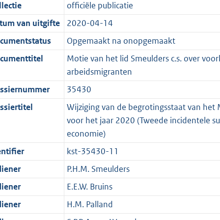
t
a
c
i
:
e
t
t
lectie
officiële publicatie
d
n
i
t
a
c
3
:
e
t
tum van uitgifte
2020-04-14
s
d
e
i
t
a
6
7
:
e
g
s
i
e
i
t
K
K
2
:
cumentstatus
Opgemaakt na onopgemaakt
r
g
n
i
e
i
b
b
K
6
cumenttitel
Motie van het lid Smeulders c.s. over v
o
r
f
n
i
e
b
K
arbeidsmigranten
o
o
o
f
n
i
b
ssiernummer
35430
t
o
r
o
f
n
t
t
m
r
o
f
siertitel
Wijziging van de begrotingsstaat van het
e
t
a
m
r
o
voor het jaar 2020 (Tweede incidentele 
:
e
a
a
m
r
economie)
3
:
t
a
a
m
ntifier
kst-35430-11
K
3
t
a
a
diener
P.H.M. Smeulders
b
K
t
a
b
t
diener
E.E.W. Bruins
diener
H.M. Palland