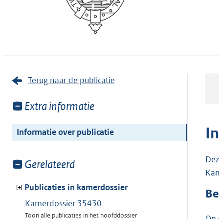
Terug naar de publicatie
Toon
Extra informatie
meer
van:
I
Informatie over publicatie
Dez
Toon
Gerelateerd
Kam
meer
van:
Publicaties in kamerdossier
Be
Kamerdossier 35430
Toon alle publicaties in het hoofddossier
Op 