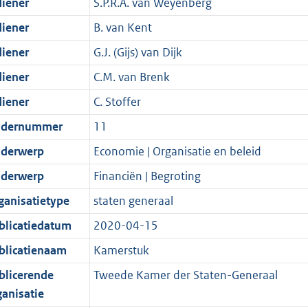
diener
S.P.R.A. van Weyenberg
diener
B. van Kent
diener
G.J. (Gijs) van Dijk
diener
C.M. van Brenk
diener
C. Stoffer
dernummer
11
derwerp
Economie | Organisatie en beleid
derwerp
Financiën | Begroting
ganisatietype
staten generaal
blicatiedatum
2020-04-15
blicatienaam
Kamerstuk
blicerende
Tweede Kamer der Staten-Generaal
ganisatie