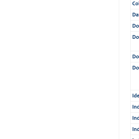
Col
Da
Do
Do
Do
Dos
Ide
In
In
In