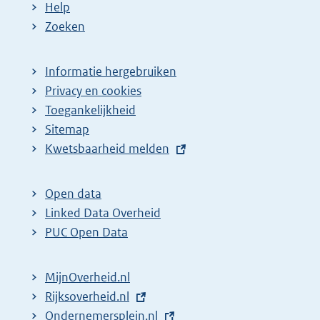
Help
Zoeken
Informatie hergebruiken
Privacy en cookies
Toegankelijkheid
Sitemap
E
Kwetsbaarheid melden
x
t
Open data
e
Linked Data Overheid
r
PUC Open Data
n
e
MijnOverheid.nl
l
E
Rijksoverheid.nl
i
x
E
Ondernemersplein.nl