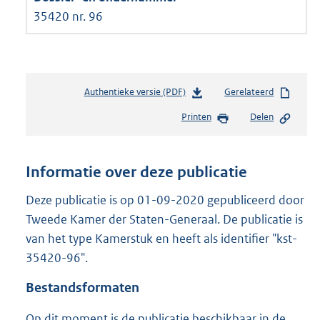
35420 nr. 96
Authentieke versie (PDF)
b
Gerelateerd
e
Printen
Delen
s
t
a
n
Informatie over deze publicatie
d
s
Deze publicatie is op 01-09-2020 gepubliceerd door
g
Tweede Kamer der Staten-Generaal. De publicatie is
r
van het type Kamerstuk en heeft als identifier "kst-
o
35420-96".
o
t
Bestandsformaten
t
e
Op dit moment is de publicatie beschikbaar in de
: