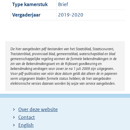
Type kamerstuk
Brief
Vergaderjaar
2019-2020
Disclaimer
De hier aangeboden pdf-bestanden van het Staatsblad, Staatscourant,
Tractatenblad, provinciaal blad, gemeenteblad, waterschapsblad en blad
gemeenschappelijke regeling vormen de formele bekendmakingen in de
zin van de Bekendmakingswet en de Rijkswet goedkeuring en
bekendmaking verdragen voor zover ze na 1 juli 2009 zijn uitgegeven.
Voor pdf-publicaties van vóór deze datum geldt dat alleen de in papieren
vorm uitgegeven bladen formele status hebben; de hier aangeboden
elektronische versies daarvan worden bij wijze van service aangeboden.
Over deze website
Contact
English