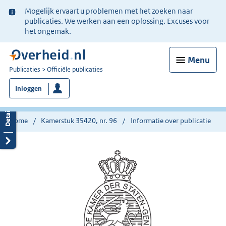
Ter
Mogelijk ervaart u problemen met het zoeken naar
informatie:
publicaties. We werken aan een oplossing. Excuses voor
het ongemak.
Menu
U
Publicaties
Officiële publicaties
bent
Inloggen
nu
hier:
Home
Kamerstuk 35420, nr. 96
Informatie over publicatie