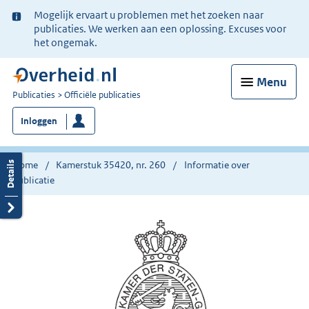
Ter
Mogelijk ervaart u problemen met het zoeken naar
informatie:
publicaties. We werken aan een oplossing. Excuses voor
het ongemak.
Menu
U
Publicaties
Officiële publicaties
bent
Inloggen
nu
hier:
Home
Kamerstuk 35420, nr. 260
Informatie over
publicatie