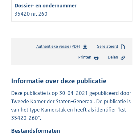
35420 nr. 260
Authentieke versie (PDF)
b
Gerelateerd
e
Printen
Delen
s
t
a
n
Informatie over deze publicatie
d
s
Deze publicatie is op 30-04-2021 gepubliceerd door
g
Tweede Kamer der Staten-Generaal. De publicatie is
r
van het type Kamerstuk en heeft als identifier "kst-
o
35420-260".
o
t
Bestandsformaten
t
e