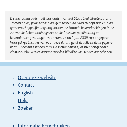
Disclaimer
De hier aangeboden pdf-bestanden van het Staatsblad, Staatscourant,
Tractatenblad, provinciaal blad, gemeenteblad, waterschapsblad en blad
gemeenschappelijke regeling vormen de formele bekendmakingen in de
zin van de Bekendmakingswet en de Rijkswet goedkeuring en
bekendmaking verdragen voor zover ze na 1 juli 2009 zijn uitgegeven.
Voor pdf-publicaties van vóór deze datum geldt dat alleen de in papieren
vorm uitgegeven bladen formele status hebben; de hier aangeboden
elektronische versies daarvan worden bij wijze van service aangeboden.
Over deze website
Contact
English
Help
Zoeken
Informatie hergebruiken