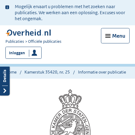
Ter
Mogelijk ervaart u problemen met het zoeken naar
informatie:
publicaties. We werken aan een oplossing. Excuses voor
het ongemak.
Menu
U
Publicaties
Officiële publicaties
bent
Inloggen
nu
hier:
Home
Kamerstuk 35420, nr. 25
Informatie over publicatie