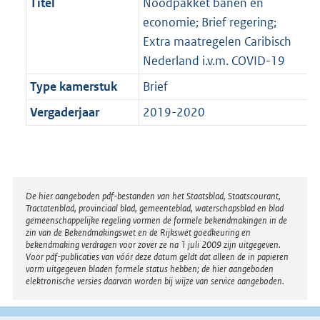
Titel
Noodpakket banen en
economie; Brief regering;
Extra maatregelen Caribisch
Nederland i.v.m. COVID-19
Type kamerstuk
Brief
Vergaderjaar
2019-2020
Disclaimer
De hier aangeboden pdf-bestanden van het Staatsblad, Staatscourant,
Tractatenblad, provinciaal blad, gemeenteblad, waterschapsblad en blad
gemeenschappelijke regeling vormen de formele bekendmakingen in de
zin van de Bekendmakingswet en de Rijkswet goedkeuring en
bekendmaking verdragen voor zover ze na 1 juli 2009 zijn uitgegeven.
Voor pdf-publicaties van vóór deze datum geldt dat alleen de in papieren
vorm uitgegeven bladen formele status hebben; de hier aangeboden
elektronische versies daarvan worden bij wijze van service aangeboden.