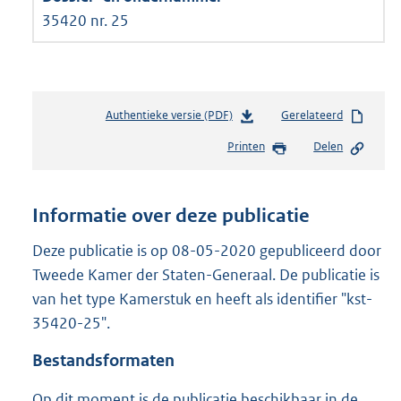
35420 nr. 25
Authentieke versie (PDF)
b
Gerelateerd
e
Printen
Delen
s
t
a
n
Informatie over deze publicatie
d
s
Deze publicatie is op 08-05-2020 gepubliceerd door
g
Tweede Kamer der Staten-Generaal. De publicatie is
r
van het type Kamerstuk en heeft als identifier "kst-
o
35420-25".
o
t
Bestandsformaten
t
e
Op dit moment is de publicatie beschikbaar in de
: