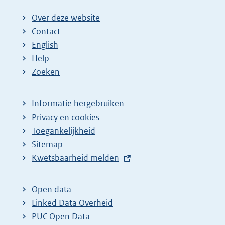
Over deze website
Contact
English
Help
Zoeken
Informatie hergebruiken
Privacy en cookies
Toegankelijkheid
Sitemap
E
Kwetsbaarheid melden
x
t
Open data
e
Linked Data Overheid
r
PUC Open Data