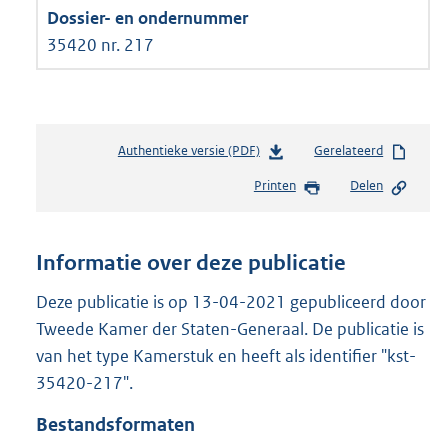
35420 nr. 217
Authentieke versie (PDF)
b
Gerelateerd
e
Printen
Delen
s
t
a
n
Informatie over deze publicatie
d
s
Deze publicatie is op 13-04-2021 gepubliceerd door
g
Tweede Kamer der Staten-Generaal. De publicatie is
r
van het type Kamerstuk en heeft als identifier "kst-
o
35420-217".
o
t
Bestandsformaten
t
e