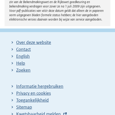
zin van de Bekendmakingswet en de Rijkswet goedkeuring en
bekendmaking verdragen voor zover ze na 1 juli 2009 zijn uitgegeven.
Voor pdf-publicaties van vóór deze datum geldt dat alleen de in papieren
vorm uitgegeven bladen formele status hebben; de hier aangeboden
elektronische versies daarvan worden bij wijze van service aangeboden.
Over deze website
Contact
English
Help
Zoeken
Informatie hergebruiken
Privacy en cookies
Toegankelijkheid
Sitemap
E
Kwetsbaarheid melden