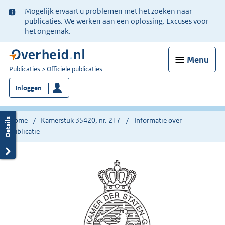
Ter
Mogelijk ervaart u problemen met het zoeken naar
informatie:
publicaties. We werken aan een oplossing. Excuses voor
het ongemak.
Menu
U
Publicaties
Officiële publicaties
bent
Inloggen
nu
hier:
Home
Kamerstuk 35420, nr. 217
Informatie over
publicatie