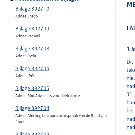
ME
Bijlage 892710
Advies Eneco
I 
Bijlage 892709
Advies ProRail
Bijlage 892708
1. I
Advies RvdR
Dit
Bijlage 892706
tek
Advies IPO
nie
nad
Bijlage 892705
31 
Advies Rho Adviseurs voor leefruimte
han
Bijlage 892704
het
Advies Afdeling bestuursrechtspraak van de Raad van
nad
State
nad
Bijlage 892703