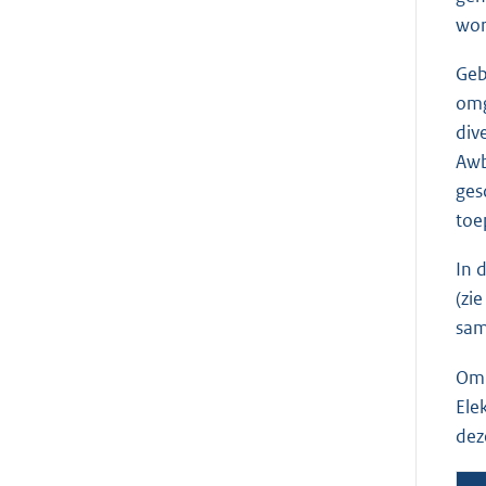
wor
Geb
omg
div
Awb
ges
toe
In 
(zi
sam
Om 
Ele
dez