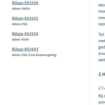
Bijlage 892696
een
Advies NWEA
mom
med
Bijlage 892695
voo
Advies VNG
Bijlage 892694
Tot
Advies NVvR
met
ged
Bijlage 892693
erv
Advies VNG (Coördinatieregeling)
wet
2. H
2.1 
Bij
omv