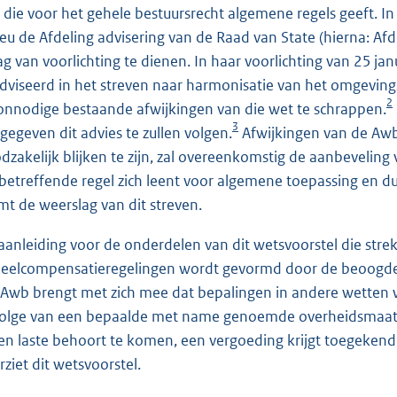
 die voor het gehele bestuursrecht algemene regels geeft. In
ieu de Afdeling advisering van de Raad van State (hierna: Af
ag van voorlichting te dienen. In haar voorlichting van 25 ja
dviseerd in het streven naar harmonisatie van het omgevings
2
onnodige bestaande afwijkingen van die wet te schrappen.
3
gegeven dit advies te zullen volgen.
Afwijkingen van de Awb
dzakelijk blijken te zijn, zal overeenkomstig de aanbevelin
betreffende regel zich leent voor algemene toepassing en 
mt de weerslag van dit streven.
aanleiding voor de onderdelen van dit wetsvoorstel die stre
eelcompensatieregelingen wordt gevormd door de beoogde in
 Awb brengt met zich mee dat bepalingen in andere wetten w
olge van een bepaalde met name genoemde overheidsmaatregel 
nen laste behoort te komen, een vergoeding krijgt toegekend,
rziet dit wetsvoorstel.