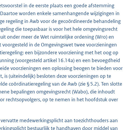
tsvoorstel in de eerste plaats een goede afstemming
. Daartoe worden enkele samenhangende wijzigingen in
dige regeling in Awb voor de gecoördineerde behandeling
eling die toepasbaar is voor het hele omgevingsrecht
 uit onder meer de Wet ruimtelijke ordening (Wro) en
 voorgesteld in de Omgevingswet twee voorzieningen
tieregeling: een bijzondere voorziening met het oog op
nning (voorgesteld artikel 16.14a) en een bevoegdheid
 beide voorzieningen een oplossing beogen te bieden voor
 is (uiteindelijk) besloten deze voorzieningen op te
e coördinatieregeling van de Awb (zie § 5.2). Ten slotte
emene bepalingen omgevingsrecht (Wabo), die inhoudt
oor rechtsopvolgers, op te nemen in het hoofdstuk over
wb vervatte medewerkingsplicht aan toezichthouders aan
rkingsplicht bestuurlijk te handhaven door middel van