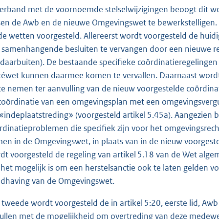
verband met de voornoemde stelselwijzigingen beoogt dit we
sen de Awb en de nieuwe Omgevingswet te bewerkstelligen
de wetten voorgesteld. Allereerst wordt voorgesteld de hui
 samenhangende besluiten te vervangen door een nieuwe reg
 daarbuiten). De bestaande specifieke coördinatieregelingen
céwet kunnen daarmee komen te vervallen. Daarnaast wordt
te nemen ter aanvulling van de nieuw voorgestelde coördina
coördinatie van een omgevingsplan met een omgevingsvergu
 «indeplaatstreding» (voorgesteld artikel 5.45a). Aangezien
rdinatieproblemen die specifiek zijn voor het omgevingsrecht,
en in de Omgevingswet, in plaats van in de nieuw voorgesteld
dt voorgesteld de regeling van artikel 5.18 van de Wet alg
 het mogelijk is om een herstelsanctie ook te laten gelden v
dhaving van de Omgevingswet.
 tweede wordt voorgesteld de in artikel 5:20, eerste lid, A
vullen met de mogelijkheid om overtreding van deze medewe