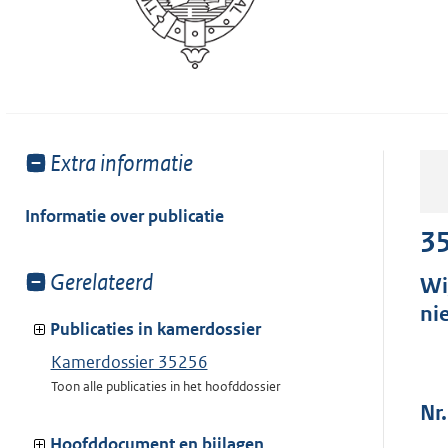
Toon
Extra informatie
meer
van:
Informatie over publicatie
3
Toon
Gerelateerd
Wi
meer
ni
van:
Publicaties in kamerdossier
Kamerdossier 35256
Toon alle publicaties in het hoofddossier
Nr.
Hoofddocument en bijlagen