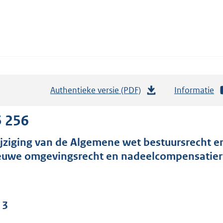
Authentieke versie (PDF)
b
Informatie
e
s
5 256
t
jziging van de Algemene wet bestuursrecht e
a
euwe omgevingsrecht en nadeelcompensatier
n
d
s
g
 3
r