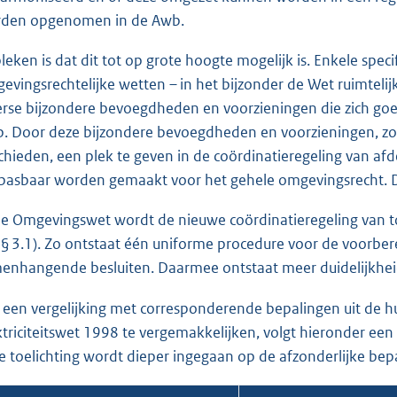
den opgenomen in de Awb.
leken is dat dit tot op grote hoogte mogelijk is. Enkele spec
evingsrechtelijke wetten – in het bijzonder de Wet ruimtelij
erse bijzondere bevoegdheden en voorzieningen die zich go
. Door deze bijzondere bevoegdheden en voorzieningen, zoal
chieden, een plek te geven in de coördinatieregeling van afd
pasbaar worden gemaakt voor het gehele omgevingsrecht. De 
de Omgevingswet wordt de nieuwe coördinatieregeling van t
e § 3.1). Zo ontstaat één uniforme procedure voor de voorb
enhangende besluiten. Daarmee ontstaat meer duidelijkheid
een vergelijking met corresponderende bepalingen uit de hu
ktriciteitswet 1998 te vergemakkelijken, volgt hieronder een 
e toelichting wordt dieper ingegaan op de afzonderlijke bep