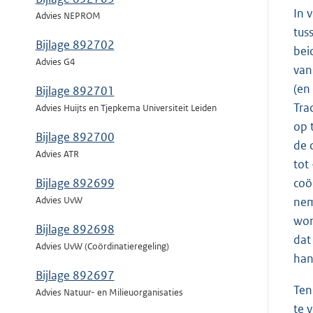
In 
Advies NEPROM
tus
Bijlage 892702
bei
Advies G4
van
(en
Bijlage 892701
Tra
Advies Huijts en Tjepkema Universiteit Leiden
op 
Bijlage 892700
de 
Advies ATR
tot
coö
Bijlage 892699
nem
Advies UvW
wor
Bijlage 892698
dat
Advies UvW (Coördinatieregeling)
han
Bijlage 892697
Ten
Advies Natuur- en Milieuorganisaties
te 