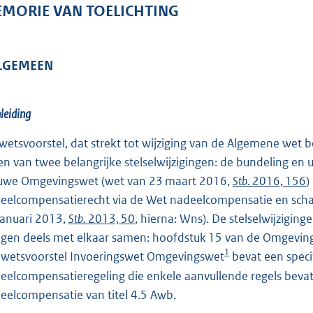
o
MORIE VAN TOELICHTING
o
t
t
ALGEMEEN
e
:
nleiding
3
3
 wetsvoorstel, dat strekt tot wijziging van de Algemene wet 
0
en van twee belangrijke stelselwijzigingen: de bundeling e
K
uwe Omgevingswet (wet van 23 maart 2016,
Stb.
2016, 156
)
b
eelcompensatierecht via de Wet nadeelcompensatie en scha
januari 2013,
Stb.
2013, 50
, hierna: Wns). De stelselwijzigi
gen deels met elkaar samen: hoofdstuk 15 van de Omgevings
1
 wetsvoorstel Invoeringswet Omgevingswet
bevat een spec
eelcompensatieregeling die enkele aanvullende regels bevat
eelcompensatie van titel 4.5 Awb.