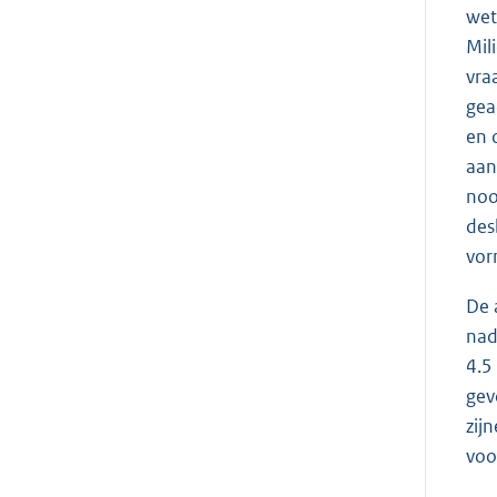
wet
Mil
vra
gea
en 
aan
noo
des
vor
De 
nad
4.5
gev
zij
voo