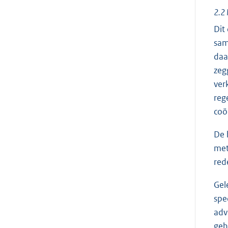
2.2 
Dit
sam
daa
zeg
ver
reg
coö
De 
met
red
Gel
spe
adv
geh