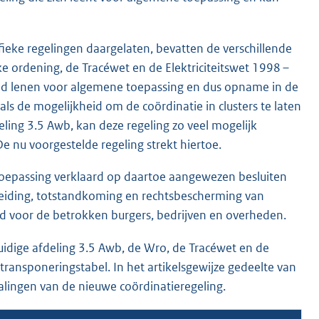
ifieke regelingen daargelaten, bevatten de verschillende
ke ordening, de Tracéwet en de Elektriciteitswet 1998 –
ed lenen voor algemene toepassing en dus opname in de
s de mogelijkheid om de coördinatie in clusters te laten
eling 3.5 Awb, kan deze regeling zo veel mogelijk
nu voorgestelde regeling strekt hiertoe.
oepassing verklaard op daartoe aangewezen besluiten
ereiding, totstandkoming en rechtsbescherming van
 voor de betrokken burgers, bedrijven en overheden.
idige afdeling 3.5 Awb, de Wro, de Tracéwet en de
transponeringstabel. In het artikelsgewijze gedeelte van
alingen van de nieuwe coördinatieregeling.