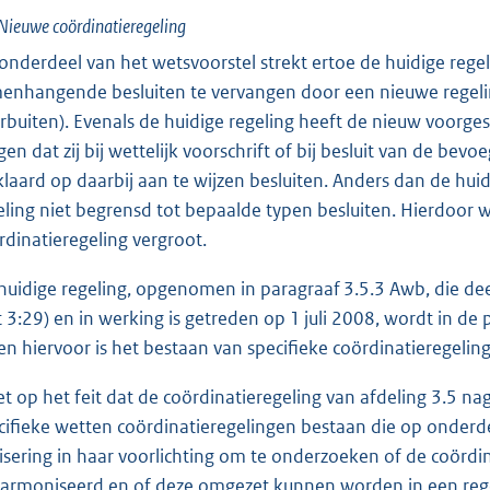
Nieuwe coördinatieregeling
 onderdeel van het wetsvoorstel strekt ertoe de huidige reg
enhangende besluiten te vervangen door een nieuwe regelin
rbuiten). Evenals de huidige regeling heeft de nieuw voorgest
gen dat zij bij wettelijk voorschrift of bij besluit van de 
klaard op daarbij aan te wijzen besluiten. Anders dan de huid
eling niet begrensd tot bepaalde typen besluiten. Hierdoor
rdinatieregeling vergroot.
huidige regeling, opgenomen in paragraaf 3.5.3 Awb, die dee
 3:29) en in werking is getreden op 1 juli 2008, wordt in de p
en hiervoor is het bestaan van specifieke coördinatieregelin
et op het feit dat de coördinatieregeling van afdeling 3.5 na
cifieke wetten coördinatieregelingen bestaan die op onderd
isering in haar voorlichting om te onderzoeken of de coörd
armoniseerd en of deze omgezet kunnen worden in een regel