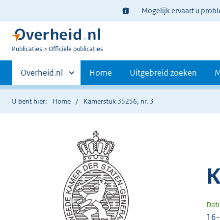
Ter
Mogelijk ervaart u prob
informatie:
U
Publicaties
Officiële publicaties
bent
Primaire
nu
Andere
Overheid.nl
Home
Uitgebreid zoeken
M
hier:
sites
navigatie
binnen
U bent hier:
Home
Kamerstuk 35256, nr. 3
K
Dat
16-