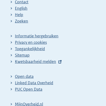
Contact
English
Help
Zoeken
Informatie hergebruiken
Privacy en cookies
Toegankelijkheid
Sitemap
E
Kwetsbaarheid melden
x
t
Open data
e
Linked Data Overheid
r
PUC Open Data
n
e
MijnOverheid.nl