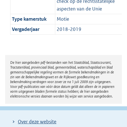
check op de rechtsstatelijke
aspecten van de Unie
Type kamerstuk
Motie
Vergaderjaar
2018-2019
Disclaimer
De hier aangeboden pdf-bestanden van het Staatsblad, Staatscourant,
Tractatenblad, provinciaal blad, gemeenteblad, waterschapsblad en blad
gemeenschappelijke regeling vormen de formele bekendmakingen in de
zin van de Bekendmakingswet en de Rijkswet goedkeuring en
bekendmaking verdragen voor zover ze na 1 juli 2009 zijn uitgegeven.
Voor pdf-publicaties van vóór deze datum geldt dat alleen de in papieren
vorm uitgegeven bladen formele status hebben; de hier aangeboden
elektronische versies daarvan worden bij wijze van service aangeboden.
Over deze website