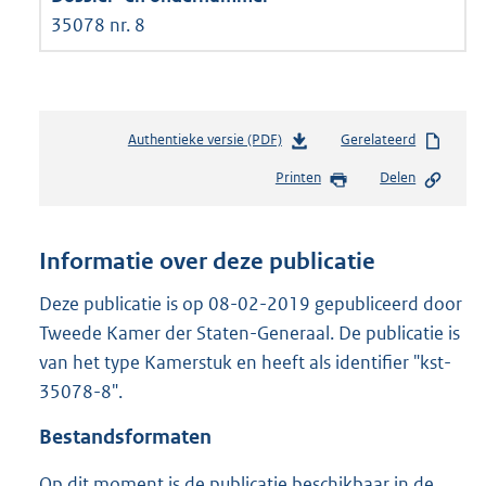
35078 nr. 8
Authentieke versie (PDF)
b
Gerelateerd
e
Printen
Delen
s
t
a
n
Informatie over deze publicatie
d
s
Deze publicatie is op 08-02-2019 gepubliceerd door
g
Tweede Kamer der Staten-Generaal. De publicatie is
r
van het type Kamerstuk en heeft als identifier "kst-
o
35078-8".
o
t
Bestandsformaten
t
e
Op dit moment is de publicatie beschikbaar in de
: