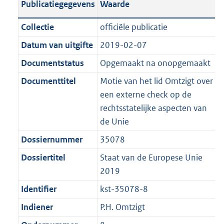
Publicatiegegevens
Waarde
a
t
t
a
c
i
:
e
t
t
n
a
i
t
a
c
3
:
e
t
Collectie
officiële publicatie
d
n
e
i
t
a
5
6
:
e
Datum van uitgifte
2019-02-07
s
d
i
e
i
t
K
K
2
:
g
s
Documentstatus
Opgemaakt na onopgemaakt
n
i
e
i
b
b
K
2
r
g
f
n
i
e
b
K
Documenttitel
Motie van het lid Omtzigt over
o
r
o
f
n
i
b
een externe check op de
o
o
r
o
f
n
rechtsstatelijke aspecten van
t
o
m
r
o
f
de Unie
t
t
a
m
r
o
Dossiernummer
35078
e
t
a
a
m
r
:
e
Dossiertitel
Staat van de Europese Unie
t
a
a
m
2
:
2019
t
a
a
K
2
t
a
Identifier
kst-35078-8
b
K
t
Indiener
P.H. Omtzigt
b