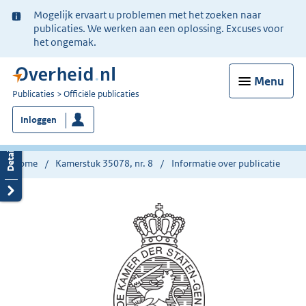
Ter
Mogelijk ervaart u problemen met het zoeken naar
informatie:
publicaties. We werken aan een oplossing. Excuses voor
het ongemak.
Menu
U
Publicaties
Officiële publicaties
bent
Inloggen
nu
hier:
Home
Kamerstuk 35078, nr. 8
Informatie over publicatie