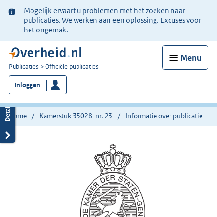
Ter
Mogelijk ervaart u problemen met het zoeken naar
informatie:
publicaties. We werken aan een oplossing. Excuses voor
het ongemak.
Menu
U
Publicaties
Officiële publicaties
bent
Inloggen
nu
hier:
Home
Kamerstuk 35028, nr. 23
Informatie over publicatie