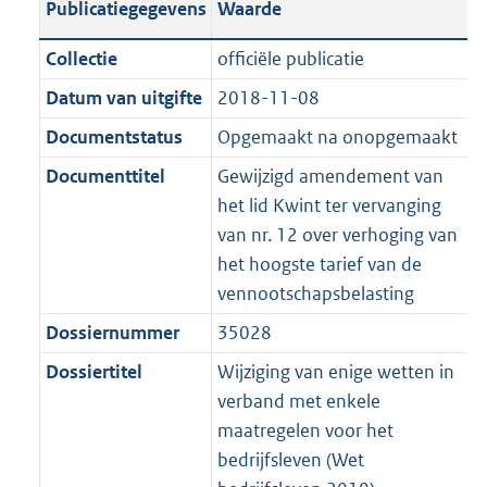
Publicatiegegevens
Waarde
a
t
t
a
c
i
:
e
t
t
n
a
i
t
a
c
3
:
e
t
Collectie
officiële publicatie
d
n
e
i
t
a
9
7
:
e
Datum van uitgifte
2018-11-08
s
d
i
e
i
t
K
K
3
:
g
s
Documentstatus
Opgemaakt na onopgemaakt
n
i
e
i
b
b
K
2
r
g
f
n
i
e
b
K
Documenttitel
Gewijzigd amendement van
o
r
o
f
n
i
b
het lid Kwint ter vervanging
o
o
r
o
f
n
van nr. 12 over verhoging van
t
o
m
r
o
f
het hoogste tarief van de
t
t
a
m
r
o
vennootschapsbelasting
e
t
a
a
m
r
Dossiernummer
35028
:
e
t
a
a
m
2
:
Dossiertitel
Wijziging van enige wetten in
t
a
a
K
2
verband met enkele
t
a
b
K
maatregelen voor het
t
b
bedrijfsleven (Wet