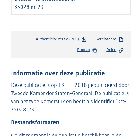
35028 nr. 23
Authentieke versie (PDF)
b
Gerelateerd
e
Printen
Delen
s
t
a
n
Informatie over deze publicatie
d
s
Deze publicatie is op 13-11-2018 gepubliceerd door
g
Tweede Kamer der Staten-Generaal. De publicatie is
r
van het type Kamerstuk en heeft als identifier "kst-
o
35028-23".
o
t
Bestandsformaten
t
e
Op dit moment is de publicatie beschikbaar in de
: