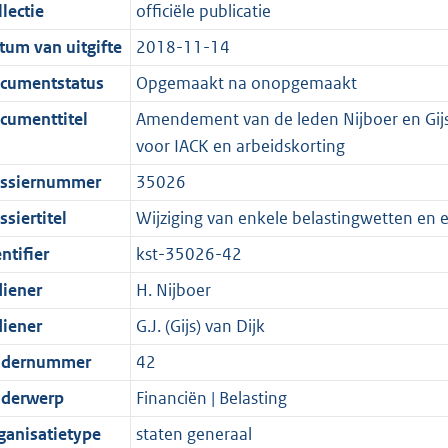
t
a
c
i
:
e
t
t
lectie
officiële publicatie
d
n
i
t
a
c
3
:
e
t
tum van uitgifte
2018-11-14
s
d
e
i
t
a
9
7
:
e
g
s
i
e
i
t
K
K
4
:
cumentstatus
Opgemaakt na onopgemaakt
r
g
n
i
e
i
b
b
K
2
cumenttitel
Amendement van de leden Nijboer en Gijs
o
r
f
n
i
e
b
K
voor IACK en arbeidskorting
o
o
o
f
n
i
b
ssiernummer
35026
t
o
r
o
f
n
t
t
m
r
o
f
siertitel
Wijziging van enkele belastingwetten en 
e
t
a
m
r
o
ntifier
kst-35026-42
:
e
a
a
m
r
diener
H. Nijboer
2
:
t
a
a
m
K
2
t
a
a
diener
G.J. (Gijs) van Dijk
b
K
t
a
dernummer
42
b
t
derwerp
Financiën | Belasting
ganisatietype
staten generaal