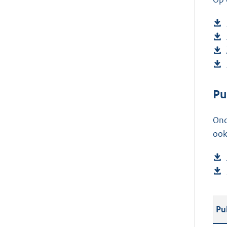
Pu
Ond
ook
Pu