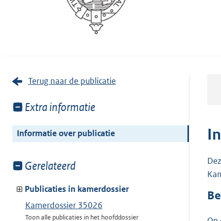
Terug naar de publicatie
Toon
Extra informatie
meer
van:
I
Informatie over publicatie
Dez
Toon
Gerelateerd
Kam
meer
van:
Publicaties in kamerdossier
Be
Kamerdossier 35026
Toon alle publicaties in het hoofddossier
Op 