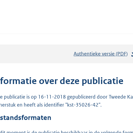
Authentieke versie (PDF)
b
e
s
t
nformatie over deze publicatie
a
n
e publicatie is op 16-11-2018 gepubliceerd door Tweede Kam
d
erstuk en heeft als identifier "kst-35026-42".
s
standsformaten
g
r
dit moment is de publicatie beschikbaar in de volgende for