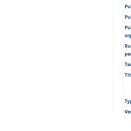
Pu
Pu
Pu
or
Ru
pa
Ta
Tit
Ty
Ve