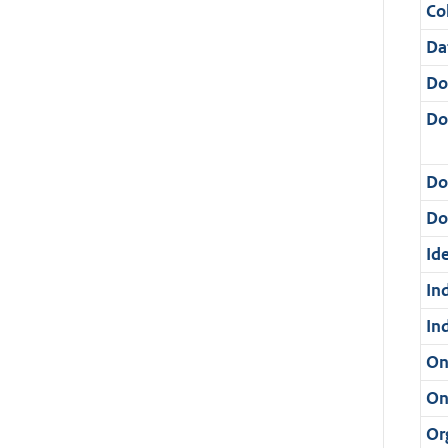
Col
Da
Do
Do
Do
Dos
Ide
In
In
On
On
Or