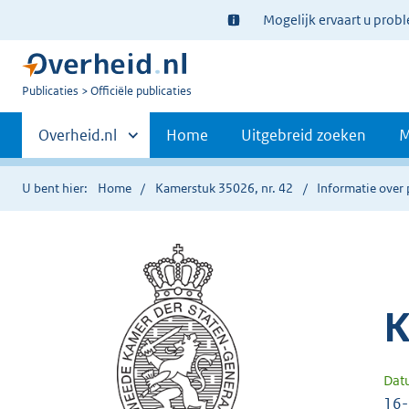
Ter
Mogelijk ervaart u prob
informatie:
U
Publicaties
Officiële publicaties
bent
Primaire
nu
Andere
Overheid.nl
Home
Uitgebreid zoeken
M
hier:
sites
navigatie
binnen
U bent hier:
Home
Kamerstuk 35026, nr. 42
Informatie over 
K
Dat
16-