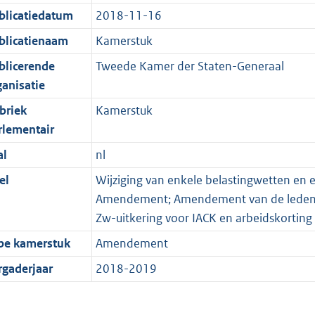
blicatiedatum
2018-11-16
blicatienaam
Kamerstuk
blicerende
Tweede Kamer der Staten-Generaal
ganisatie
briek
Kamerstuk
rlementair
al
nl
el
Wijziging van enkele belastingwetten en 
Amendement; Amendement van de leden Ni
Zw-uitkering voor IACK en arbeidskorting
pe kamerstuk
Amendement
rgaderjaar
2018-2019