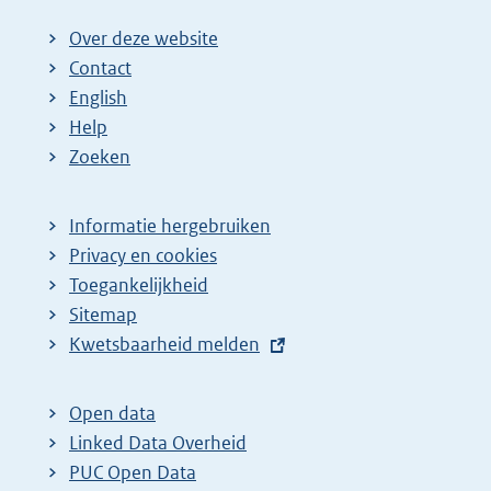
Over deze website
Contact
English
Help
Zoeken
Informatie hergebruiken
Privacy en cookies
Toegankelijkheid
Sitemap
E
Kwetsbaarheid melden
x
t
Open data
e
Linked Data Overheid
r
PUC Open Data