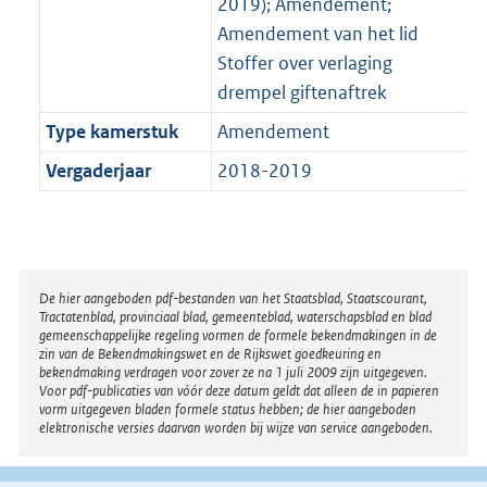
2019); Amendement;
Amendement van het lid
Stoffer over verlaging
drempel giftenaftrek
Type kamerstuk
Amendement
Vergaderjaar
2018-2019
Disclaimer
De hier aangeboden pdf-bestanden van het Staatsblad, Staatscourant,
Tractatenblad, provinciaal blad, gemeenteblad, waterschapsblad en blad
gemeenschappelijke regeling vormen de formele bekendmakingen in de
zin van de Bekendmakingswet en de Rijkswet goedkeuring en
bekendmaking verdragen voor zover ze na 1 juli 2009 zijn uitgegeven.
Voor pdf-publicaties van vóór deze datum geldt dat alleen de in papieren
vorm uitgegeven bladen formele status hebben; de hier aangeboden
elektronische versies daarvan worden bij wijze van service aangeboden.