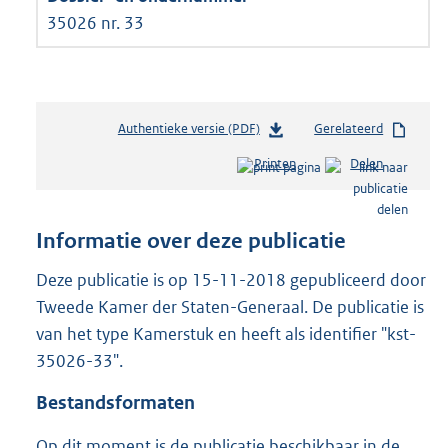
35026 nr. 33
Authentieke versie (PDF)
b
Gerelateerd
e
Printen
Delen
s
t
a
n
Informatie over deze publicatie
d
s
Deze publicatie is op 15-11-2018 gepubliceerd door
g
Tweede Kamer der Staten-Generaal. De publicatie is
r
van het type Kamerstuk en heeft als identifier "kst-
o
35026-33".
o
t
Bestandsformaten
t
e
Op dit moment is de publicatie beschikbaar in de
: