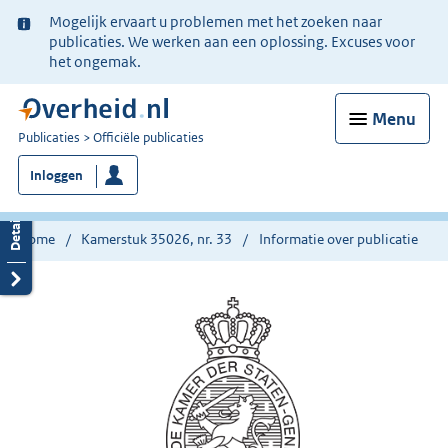
Ter
Mogelijk ervaart u problemen met het zoeken naar
informatie:
publicaties. We werken aan een oplossing. Excuses voor
het ongemak.
Menu
U
Publicaties
Officiële publicaties
bent
Inloggen
nu
hier:
Home
Kamerstuk 35026, nr. 33
Informatie over publicatie