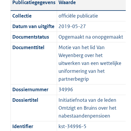
Publicatiegegevens
Waarde
a
t
t
a
c
i
:
e
t
t
n
a
i
t
a
c
3
:
e
t
Collectie
officiële publicatie
d
n
e
i
t
a
6
7
:
e
Datum van uitgifte
2019-05-27
s
d
i
e
i
t
K
K
2
:
g
s
Documentstatus
Opgemaakt na onopgemaakt
n
i
e
i
b
b
K
2
r
g
f
n
i
e
b
K
Documenttitel
Motie van het lid Van
o
r
o
f
n
i
b
Weyenberg over het
o
o
r
o
f
n
uitwerken van een wettelijke
t
o
m
r
o
f
uniformering van het
t
t
a
m
r
o
partnerbegrip
e
t
a
a
m
r
Dossiernummer
34996
:
e
t
a
a
m
2
:
Dossiertitel
Initiatiefnota van de leden
t
a
a
K
2
Omtzigt en Bruins over het
t
a
b
K
nabestaandenpensioen
t
b
Identifier
kst-34996-5