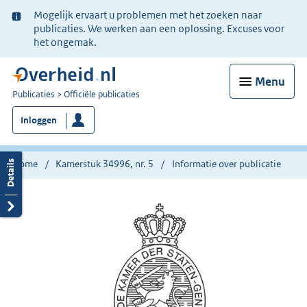
Ter
Mogelijk ervaart u problemen met het zoeken naar
informatie:
publicaties. We werken aan een oplossing. Excuses voor
het ongemak.
Menu
U
Publicaties
Officiële publicaties
bent
Inloggen
nu
hier:
Home
Kamerstuk 34996, nr. 5
Informatie over publicatie