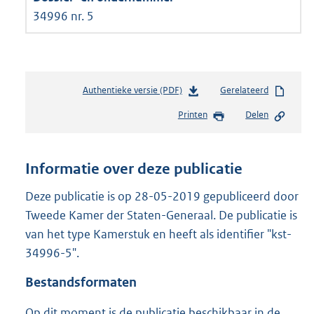
34996 nr. 5
Authentieke versie (PDF)
b
Gerelateerd
e
Printen
Delen
s
t
a
n
Informatie over deze publicatie
d
s
Deze publicatie is op 28-05-2019 gepubliceerd door
g
Tweede Kamer der Staten-Generaal. De publicatie is
r
van het type Kamerstuk en heeft als identifier "kst-
o
34996-5".
o
t
Bestandsformaten
t
e
Op dit moment is de publicatie beschikbaar in de
: