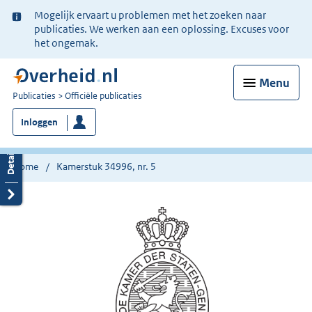
Ter
Mogelijk ervaart u problemen met het zoeken naar
informatie:
publicaties. We werken aan een oplossing. Excuses voor
het ongemak.
Menu
U
Publicaties
Officiële publicaties
bent
Inloggen
nu
hier:
Home
Kamerstuk 34996, nr. 5