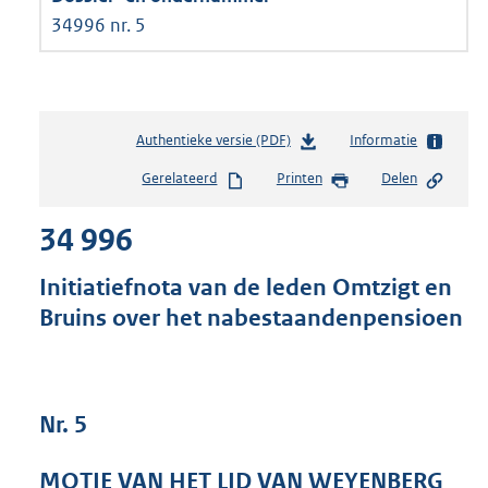
34996 nr. 5
Authentieke versie (PDF)
b
Informatie
e
Gerelateerd
Printen
Delen
s
t
34 996
a
n
d
Initiatiefnota van de leden Omtzigt en
s
Bruins over het nabestaandenpensioen
g
r
o
o
t
Nr. 5
t
e
MOTIE VAN HET LID VAN WEYENBERG
: