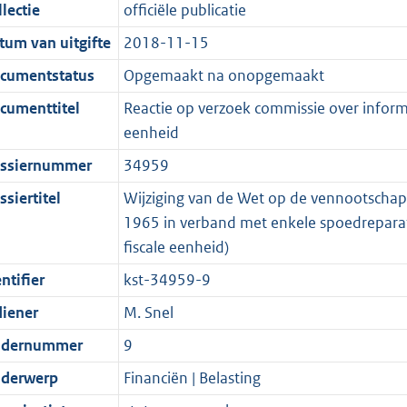
t
a
c
i
:
e
t
t
lectie
officiële publicatie
d
n
i
t
a
c
4
:
e
t
tum van uitgifte
2018-11-15
s
d
e
i
t
a
4
9
:
e
g
s
i
e
i
t
K
K
8
:
cumentstatus
Opgemaakt na onopgemaakt
r
g
n
i
e
i
b
b
K
4
cumenttitel
Reactie op verzoek commissie over informa
o
r
f
n
i
e
b
K
eenheid
o
o
o
f
n
i
b
ssiernummer
34959
t
o
r
o
f
n
t
t
m
r
o
f
siertitel
Wijziging van de Wet op de vennootschap
e
t
a
m
r
o
1965 in verband met enkele spoedreparati
:
e
a
a
m
r
fiscale eenheid)
2
:
t
a
a
m
ntifier
kst-34959-9
K
2
t
a
a
diener
M. Snel
b
K
t
a
b
t
dernummer
9
derwerp
Financiën | Belasting