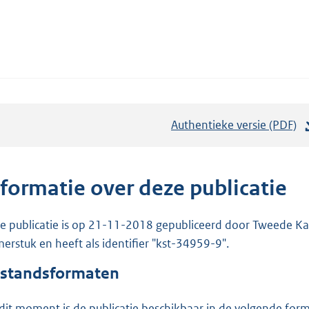
Authentieke versie (PDF)
b
e
s
t
nformatie over deze publicatie
a
n
e publicatie is op 21-11-2018 gepubliceerd door Tweede Kam
d
erstuk en heeft als identifier "kst-34959-9".
s
standsformaten
g
r
dit moment is de publicatie beschikbaar in de volgende for