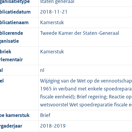
ganisatietype
staten generaal
blicatiedatum
2018-11-21
blicatienaam
Kamerstuk
blicerende
Tweede Kamer der Staten-Generaal
ganisatie
briek
Kamerstuk
rlementair
al
nl
el
Wijziging van de Wet op de vennootschap
1965 in verband met enkele spoedreparati
fiscale eenheid); Brief regering; Reactie 
wetsvoorstel Wet spoedreparatie fiscale 
pe kamerstuk
Brief
rgaderjaar
2018-2019