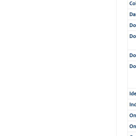
Col
Da
Do
Do
Do
Dos
Ide
In
On
On