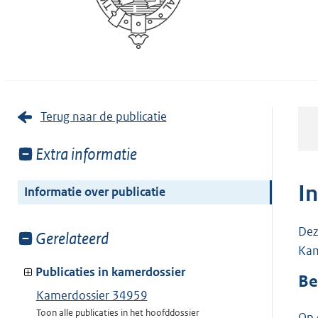
Terug naar de publicatie
Toon
Extra informatie
meer
van:
I
Informatie over publicatie
Dez
Toon
Gerelateerd
Kam
meer
van:
Publicaties in kamerdossier
Be
Kamerdossier 34959
Toon alle publicaties in het hoofddossier
Op 