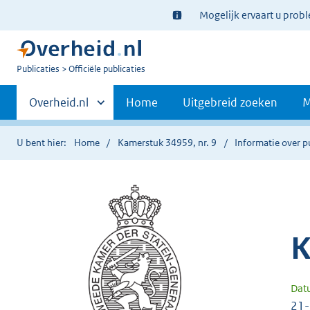
Ter
Mogelijk ervaart u prob
informatie:
U
Publicaties
Officiële publicaties
bent
Primaire
nu
Andere
Overheid.nl
Home
Uitgebreid zoeken
M
hier:
sites
navigatie
binnen
U bent hier:
Home
Kamerstuk 34959, nr. 9
Informatie over p
K
Dat
21-