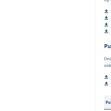
Pu
Ond
ook
Pu