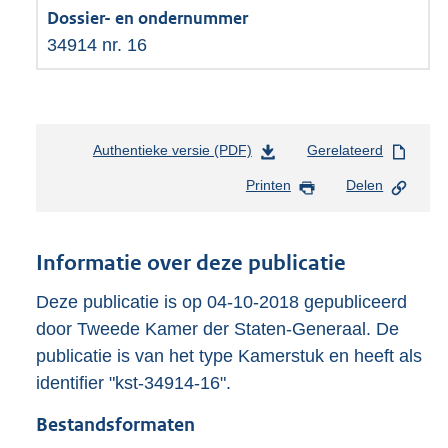
34914 nr. 16
Authentieke versie (PDF)
b
Gerelateerd
e
Printen
Delen
s
t
a
n
Informatie over deze publicatie
d
s
Deze publicatie is op 04-10-2018 gepubliceerd
g
door Tweede Kamer der Staten-Generaal. De
r
publicatie is van het type Kamerstuk en heeft als
o
identifier "kst-34914-16".
o
t
Bestandsformaten
t
e