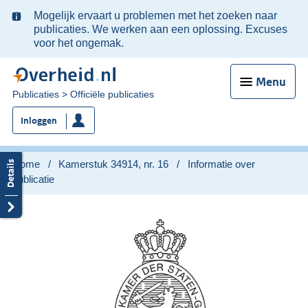
Ter
Mogelijk ervaart u problemen met het zoeken naar
informatie:
publicaties. We werken aan een oplossing. Excuses
voor het ongemak.
Menu
U
Publicaties
Officiële publicaties
bent
Inloggen
nu
hier:
Home
Kamerstuk 34914, nr. 16
Informatie over
publicatie