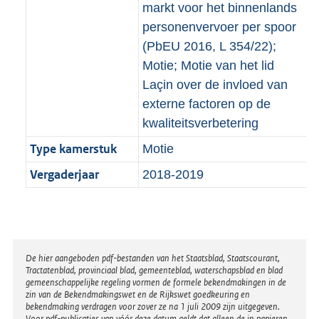
markt voor het binnenlands
personenvervoer per spoor
(PbEU 2016, L 354/22);
Motie; Motie van het lid
Laçin over de invloed van
externe factoren op de
kwaliteitsverbetering
Type kamerstuk
Motie
Vergaderjaar
2018-2019
Disclaimer
De hier aangeboden pdf-bestanden van het Staatsblad, Staatscourant,
Tractatenblad, provinciaal blad, gemeenteblad, waterschapsblad en blad
gemeenschappelijke regeling vormen de formele bekendmakingen in de
zin van de Bekendmakingswet en de Rijkswet goedkeuring en
bekendmaking verdragen voor zover ze na 1 juli 2009 zijn uitgegeven.
Voor pdf-publicaties van vóór deze datum geldt dat alleen de in papieren