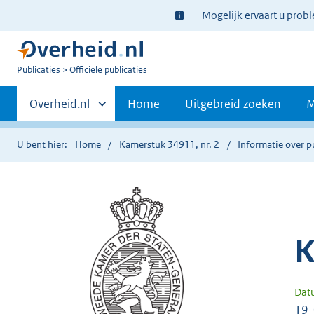
Ter
Mogelijk ervaart u prob
informatie:
U
Publicaties
Officiële publicaties
bent
Primaire
nu
Andere
Overheid.nl
Home
Uitgebreid zoeken
M
hier:
sites
navigatie
binnen
U bent hier:
Home
Kamerstuk 34911, nr. 2
Informatie over p
K
Dat
19-