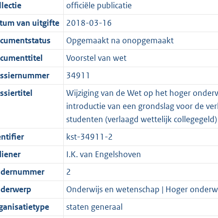
t
a
c
i
:
e
t
t
lectie
officiële publicatie
d
n
i
t
a
c
4
:
e
t
tum van uitgifte
2018-03-16
s
d
e
i
t
a
8
9
:
e
g
s
i
e
i
t
K
K
1
:
cumentstatus
Opgemaakt na onopgemaakt
r
g
n
i
e
i
b
b
8
4
cumenttitel
Voorstel van wet
o
r
f
n
i
e
K
K
ssiernummer
34911
o
o
o
f
n
i
b
b
t
o
r
o
f
n
siertitel
Wijziging van de Wet op het hoger onder
t
t
m
r
o
f
introductie van een grondslag voor de ver
e
t
a
m
r
o
studenten (verlaagd wettelijk collegegeld)
:
e
a
a
m
r
ntifier
kst-34911-2
2
:
t
a
a
m
diener
I.K. van Engelshoven
K
2
t
a
a
b
K
t
a
dernummer
2
b
t
derwerp
Onderwijs en wetenschap | Hoger onderwi
ganisatietype
staten generaal