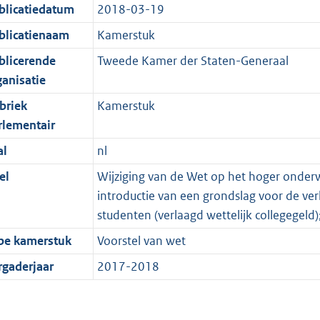
blicatiedatum
2018-03-19
blicatienaam
Kamerstuk
blicerende
Tweede Kamer der Staten-Generaal
ganisatie
briek
Kamerstuk
rlementair
al
nl
el
Wijziging van de Wet op het hoger onder
introductie van een grondslag voor de ver
studenten (verlaagd wettelijk collegegeld)
pe kamerstuk
Voorstel van wet
rgaderjaar
2017-2018