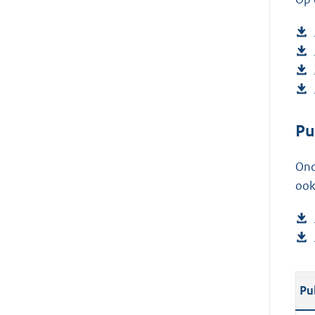
Pu
Ond
ook
Pu