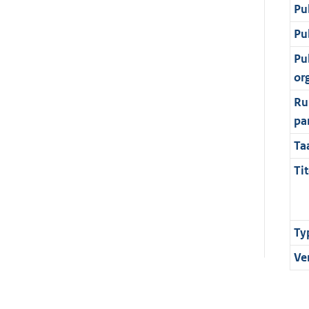
Pu
Pu
Pu
or
Ru
pa
Ta
Tit
Ty
Ve