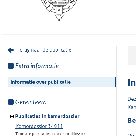
Terug naar de publicatie
Toon
Extra informatie
meer
van:
I
Informatie over publicatie
Dez
Toon
Gerelateerd
Kam
meer
van:
Publicaties in kamerdossier
Be
Kamerdossier 34911
Toon alle publicaties in het hoofddossier
Op 