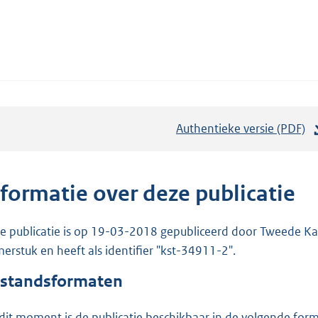
Authentieke versie (PDF)
b
e
s
t
nformatie over deze publicatie
a
n
e publicatie is op 19-03-2018 gepubliceerd door Tweede Kam
d
erstuk en heeft als identifier "kst-34911-2".
s
standsformaten
g
r
dit moment is de publicatie beschikbaar in de volgende for