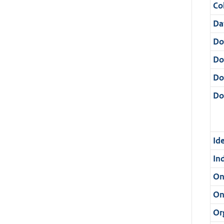
Col
Da
Do
Do
Do
Dos
Ide
In
On
On
Or