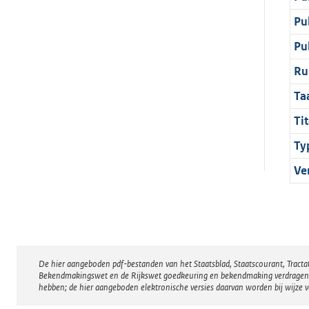
Pu
Pu
Ru
Ta
Tit
Ty
Ve
De hier aangeboden pdf-bestanden van het Staatsblad, Staatscourant, Tract
Disclaimer
Bekendmakingswet en de Rijkswet goedkeuring en bekendmaking verdragen voor
hebben; de hier aangeboden elektronische versies daarvan worden bij wijze 