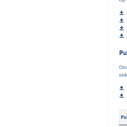
Pu
Ond
ook
Pu