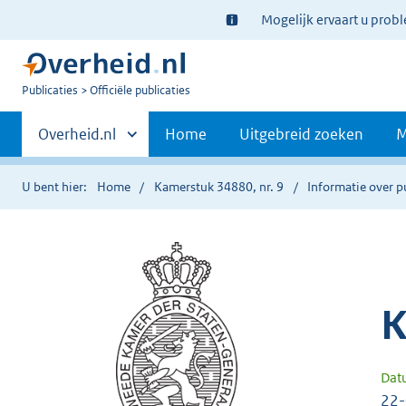
Ter
Mogelijk ervaart u prob
informatie:
U
Publicaties
Officiële publicaties
bent
Primaire
nu
Andere
Overheid.nl
Home
Uitgebreid zoeken
M
hier:
sites
navigatie
binnen
U bent hier:
Home
Kamerstuk 34880, nr. 9
Informatie over p
K
Dat
22-