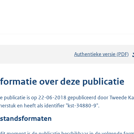
Authentieke versie (PDF)
b
e
s
t
nformatie over deze publicatie
a
n
e publicatie is op 22-06-2018 gepubliceerd door Tweede Kam
d
erstuk en heeft als identifier "kst-34880-9".
s
standsformaten
g
r
dit moment is de publicatie beschikbaar in de volgende for