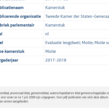
blicatienaam
Kamerstuk
blicerende organisatie
Tweede Kamer der Staten-Generaa
briek parlementair
Kamerstuk
al
nl
el
Evaluatie Jeugdwet; Motie; Motie 
pe kamerstuk
Motie
rgaderjaar
2017-2018
atenblad, provinciaal blad, gemeenteblad, waterschapsblad en blad gemeenschappelijke 
 zover ze na 1 juli 2009 zijn uitgegeven. Voor pdf-publicaties van vóór deze datum g
van service aangeboden.