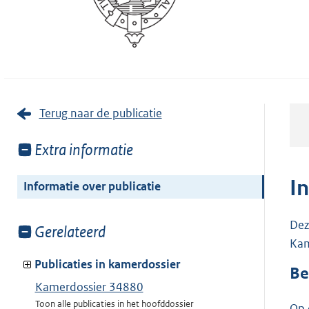
Terug naar de publicatie
Toon
Extra informatie
meer
van:
I
Informatie over publicatie
Dez
Toon
Gerelateerd
Kam
meer
van:
Publicaties in kamerdossier
Be
Kamerdossier 34880
Toon alle publicaties in het hoofddossier
Op 