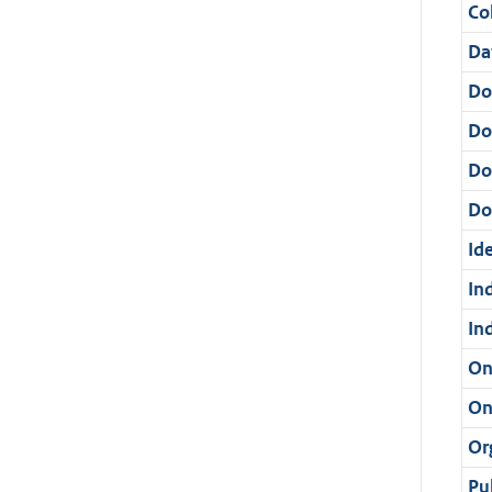
Col
Da
Do
Do
Do
Dos
Ide
In
In
On
On
Or
Pu