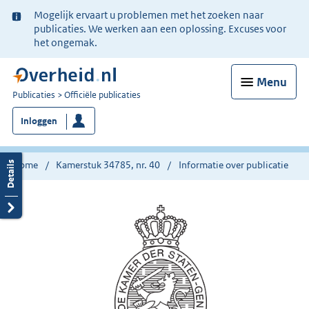
Ter
Mogelijk ervaart u problemen met het zoeken naar
informatie:
publicaties. We werken aan een oplossing. Excuses voor
het ongemak.
Menu
U
Publicaties
Officiële publicaties
bent
Inloggen
nu
hier:
Home
Kamerstuk 34785, nr. 40
Informatie over publicatie