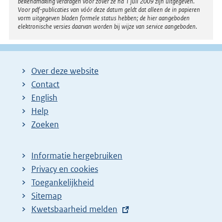
bekendmaking verdragen voor zover ze na 1 juli 2009 zijn uitgegeven.
Voor pdf-publicaties van vóór deze datum geldt dat alleen de in papieren
vorm uitgegeven bladen formele status hebben; de hier aangeboden
elektronische versies daarvan worden bij wijze van service aangeboden.
Over deze website
Contact
English
Help
Zoeken
Informatie hergebruiken
Privacy en cookies
Toegankelijkheid
Sitemap
E
Kwetsbaarheid melden