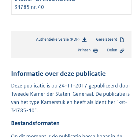
34785 nr. 40
Authentieke versie (PDF)
b
Gerelateerd
e
Printen
Delen
s
t
a
n
Informatie over deze publicatie
d
s
Deze publicatie is op 24-11-2017 gepubliceerd door
g
Tweede Kamer der Staten-Generaal. De publicatie is
r
van het type Kamerstuk en heeft als identifier "kst-
o
34785-40".
o
t
Bestandsformaten
t
e
Op dit moment is de publicatie beschikbaar in de
: