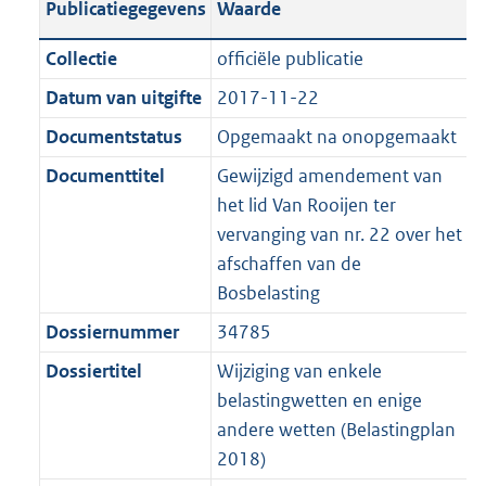
Publicatiegegevens
Waarde
a
t
t
a
c
i
:
e
t
t
n
a
i
t
a
c
4
:
e
t
Collectie
officiële publicatie
d
n
e
i
t
a
2
7
:
e
Datum van uitgifte
2017-11-22
s
d
i
e
i
t
K
K
7
:
g
s
Documentstatus
Opgemaakt na onopgemaakt
n
i
e
i
b
b
K
4
r
g
f
n
i
e
b
K
Documenttitel
Gewijzigd amendement van
o
r
o
f
n
i
b
het lid Van Rooijen ter
o
o
r
o
f
n
vervanging van nr. 22 over het
t
o
m
r
o
f
afschaffen van de
t
t
a
m
r
o
Bosbelasting
e
t
a
a
m
r
Dossiernummer
34785
:
e
t
a
a
m
2
:
Dossiertitel
Wijziging van enkele
t
a
a
K
2
belastingwetten en enige
t
a
b
K
andere wetten (Belastingplan
t
b
2018)