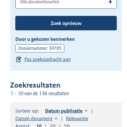
(dossier)nummer
uw
de
zoekterm
TAB
of
toets,
Zoek opnieuw
(dossier)nummer
of
in
de
Door u gekozen kenmerken
pijl
Dossiernummer: 34785
beneden
Pas zoekopdracht aan
toets
om
toegang
te
Zoekresultaten
krijgen
1 - 10 van de 136 resultaten
tot
de
Sorteer op:
Sorteer op:
Datum publicatie
suggesties.
Sorteer op:
Datum document
Sorteer op:
Relevantie
Druk
Aantal:
Toon
10
resultaten per pagina
Toon
20
resultaten per pagina
Toon
50
resultaten per pagina