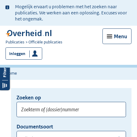
Ter
Mogelijk ervaart u problemen met het zoeken naar
informatie:
publicaties. We werken aan een oplossing. Excuses voor
het ongemak.
Menu
U
Publicaties
Officiële publicaties
bent
Inloggen
nu
hier:
Home
Zoeken op
Opnieuw
zoeken:
Zoekterm
Vul
Documentsoort
of
hier
Gebruik