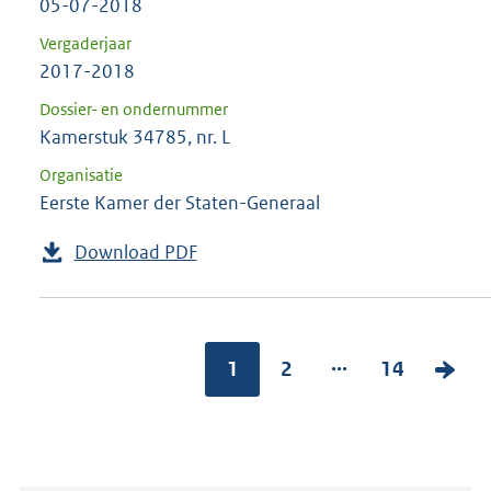
05-07-2018
Vergaderjaar
2017-2018
Dossier- en ondernummer
Kamerstuk 34785, nr. L
Organisatie
Eerste Kamer der Staten-Generaal
Download PDF
...
1
2
14
V
o
l
g