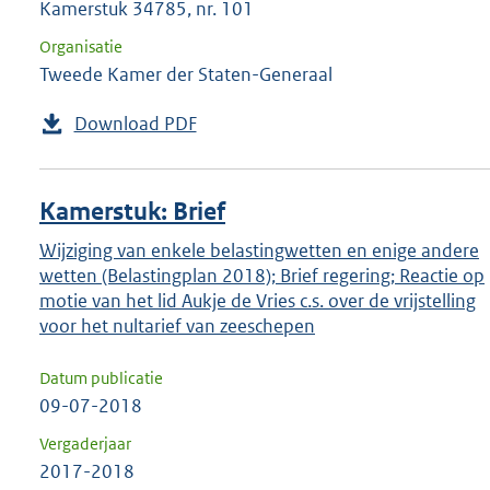
Kamerstuk 34785, nr. 101
Organisatie
Tweede Kamer der Staten-Generaal
Download PDF
Kamerstuk: Brief
Wijziging van enkele belastingwetten en enige andere
wetten (Belastingplan 2018); Brief regering; Reactie op
motie van het lid Aukje de Vries c.s. over de vrijstelling
voor het nultarief van zeeschepen
Datum publicatie
09-07-2018
Vergaderjaar
2017-2018