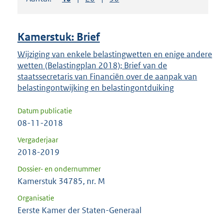
om
ENTER
om
Kamerstuk: Brief
uw
keuze
Wijziging van enkele belastingwetten en enige andere
wetten (Belastingplan 2018); Brief van de
te
staatssecretaris van Financiën over de aanpak van
bevestigen.
belastingontwijking en belastingontduiking
Datum publicatie
08-11-2018
Vergaderjaar
2018-2019
Dossier- en ondernummer
Kamerstuk 34785, nr. M
Organisatie
Eerste Kamer der Staten-Generaal