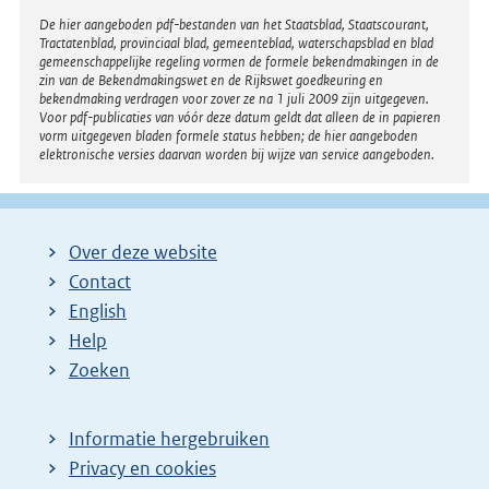
e
Disclaimer
De hier aangeboden pdf-bestanden van het Staatsblad, Staatscourant,
n
Tractatenblad, provinciaal blad, gemeenteblad, waterschapsblad en blad
gemeenschappelijke regeling vormen de formele bekendmakingen in de
d
zin van de Bekendmakingswet en de Rijkswet goedkeuring en
bekendmaking verdragen voor zover ze na 1 juli 2009 zijn uitgegeven.
e
Voor pdf-publicaties van vóór deze datum geldt dat alleen de in papieren
vorm uitgegeven bladen formele status hebben; de hier aangeboden
p
elektronische versies daarvan worden bij wijze van service aangeboden.
a
g
i
Over deze website
n
Contact
a
English
Help
Zoeken
Informatie hergebruiken
Privacy en cookies